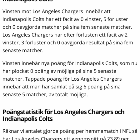
Vinsten mot Los Angeles Chargers innebär att
Indianapolis Colts har ett facit av 0 vinster, 5 förluster
och 0 oavgjorda matcher på sina fem senaste matcher.
Los Angeles Chargers har efter förlusten ett facit av 2
vinster, 3 förluster och 0 oavgjorda resultat på sina fem
senaste matcher.
Vinsten innebär nya poäng för Indianapolis Colts, som nu
har plockat 0 poäng av möjliga på sina 5 senaste
matcher. Tappade poäng för Los Angeles Chargers
innebär att man har samlat på sig 6 poäng på sina
senaste 5 matcher, av totalt möjliga.
Poängstatistik för Los Angeles Chargers och
Indianapolis Colts
Räknar vi antalet gjorda poäng per hemmamatch i NFL så
har Los Angeles Chargers ett genomsnitt på 23,89 per