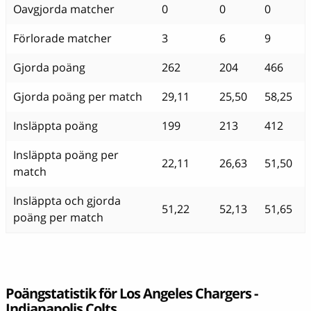
Oavgjorda matcher
0
0
0
Förlorade matcher
3
6
9
Gjorda poäng
262
204
466
Gjorda poäng per match
29,11
25,50
58,25
Insläppta poäng
199
213
412
Insläppta poäng per
22,11
26,63
51,50
match
Insläppta och gjorda
51,22
52,13
51,65
poäng per match
Poängstatistik för Los Angeles Chargers -
Indianapolis Colts