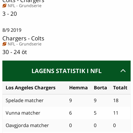
NFL - Grundserie
3 - 20
8/9
2019
Chargers
-
Colts
NFL - Grundserie
30 - 24 öt
LAGENS STATISTIK I NFL
Los Angeles Chargers
Hemma
Borta
Totalt
Spelade matcher
9
9
18
Vunna matcher
6
5
11
Oavgjorda matcher
0
0
0