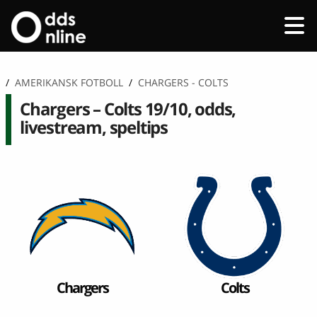
/
AMERIKANSK FOTBOLL
/
CHARGERS - COLTS
Chargers – Colts 19/10, odds,
livestream, speltips
Chargers
Colts