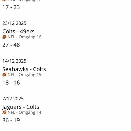
17 - 23
23/12
2025
Colts
-
49ers
NFL - Omgång 16
27 - 48
14/12
2025
Seahawks
-
Colts
NFL - Omgång 15
18 - 16
7/12
2025
Jaguars
-
Colts
NFL - Omgång 14
36 - 19