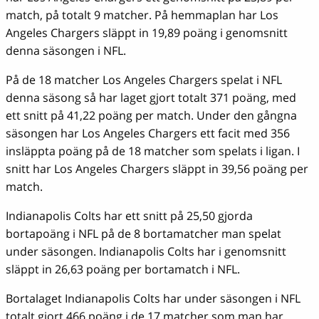
match, på totalt 9 matcher. På hemmaplan har Los
Angeles Chargers släppt in 19,89 poäng i genomsnitt
denna säsongen i NFL.
På de 18 matcher Los Angeles Chargers spelat i NFL
denna säsong så har laget gjort totalt 371 poäng, med
ett snitt på 41,22 poäng per match. Under den gångna
säsongen har Los Angeles Chargers ett facit med 356
insläppta poäng på de 18 matcher som spelats i ligan. I
snitt har Los Angeles Chargers släppt in 39,56 poäng per
match.
Indianapolis Colts har ett snitt på 25,50 gjorda
bortapoäng i NFL på de 8 bortamatcher man spelat
under säsongen. Indianapolis Colts har i genomsnitt
släppt in 26,63 poäng per bortamatch i NFL.
Bortalaget Indianapolis Colts har under säsongen i NFL
totalt gjort 466 poäng i de 17 matcher som man har