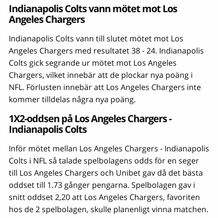
Indianapolis Colts vann mötet mot Los
Angeles Chargers
Indianapolis Colts vann till slutet mötet mot Los
Angeles Chargers med resultatet 38 - 24. Indianapolis
Colts gick segrande ur mötet mot Los Angeles
Chargers, vilket innebär att de plockar nya poäng i
NFL. Förlusten innebär att Los Angeles Chargers inte
kommer tilldelas några nya poäng.
1X2-oddsen på Los Angeles Chargers -
Indianapolis Colts
Inför mötet mellan Los Angeles Chargers - Indianapolis
Colts i NFL så talade spelbolagens odds för en seger
till Los Angeles Chargers och Unibet gav då det bästa
oddset till 1.73 gånger pengarna. Spelbolagen gav i
snitt oddset 2,20 att Los Angeles Chargers, favoriten
hos de 2 spelbolagen, skulle planenligt vinna matchen.