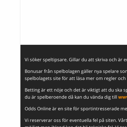
Vi söker speltipsare. Gillar du att skriva och är 
Bonusar från spelbolagen gäller nya spelare som 
spelbolagets site för att läsa mer om regler och v
Betting är ett nöje och det är viktigt att du ska
du är spelberoende då kan du vända dig till
www
Odds Online är en site för sportintresserade m
Vi reserverar oss för eventuella fel på siten. Vå