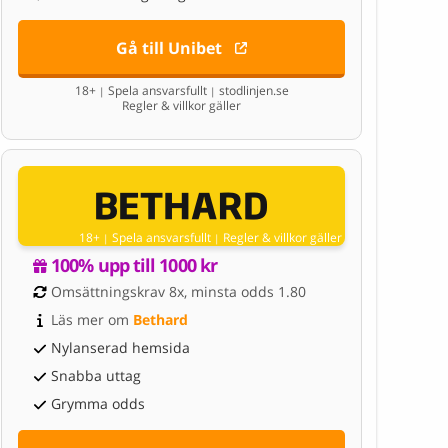
Gå till Unibet
18+
Spela ansvarsfullt
stodlinjen.se
|
|
Regler & villkor gäller
18+
Spela ansvarsfullt
Regler & villkor gäller
|
|
100% upp till 1000 kr
Omsättningskrav 8x, minsta odds 1.80
Läs mer om 
Bethard
Nylanserad hemsida
Snabba uttag
Grymma odds