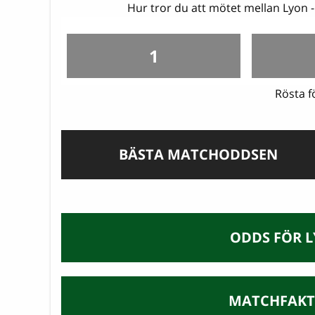
Hur tror du att mötet mellan Lyon -
1
Rösta fö
BÄSTA MATCHODDSEN
ODDS FÖR L
MATCHFAKT