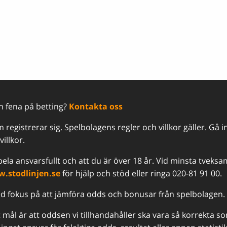
en fena på betting?
Kontakta oss
registrerar sig. Spelbolagens regler och villkor gäller. Gå i
illkor.
 spela ansvarsfullt och att du är över 18 år. Vid minsta tvek
.stodlinjen.se
för hjälp och stöd eller ringa 020-81 91 00.
ed fokus på att jämföra odds och bonusar från spelbolagen.
rt mål är att oddsen vi tillhandahåller ska vara så korrekta s