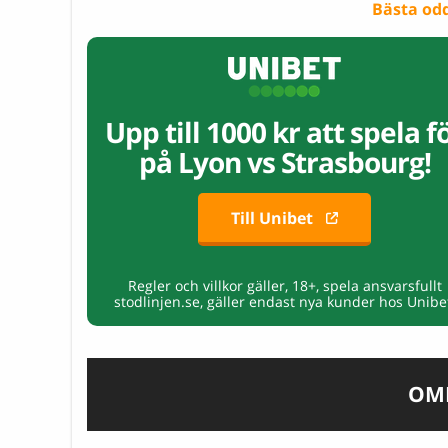
Bästa od
Upp till 1000 kr att spela f
på
Lyon vs Strasbourg!
Till Unibet
Regler och villkor gäller, 18+, spela ansvarsfullt
stodlinjen.se, gäller endast nya kunder hos Unibe
OM