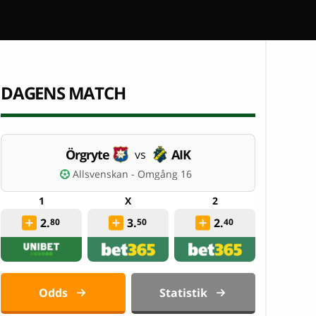
DAGENS MATCH
Örgryte
AIK
vs
Allsvenskan - Omgång 16
2.
3.
2.
80
50
40
Odds
Statistik