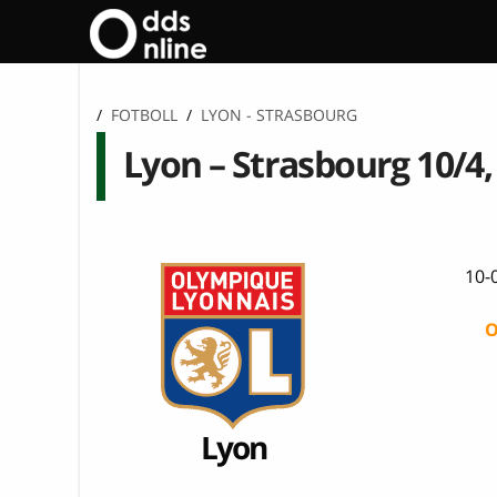
/
FOTBOLL
/
LYON - STRASBOURG
Lyon – Strasbourg 10/4,
10-
O
Lyon