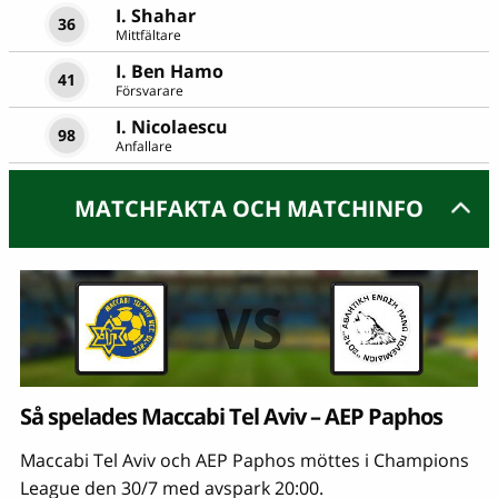
I. Shahar
36
Mittfältare
I. Ben Hamo
41
Försvarare
I. Nicolaescu
98
Anfallare
MATCHFAKTA OCH MATCHINFO
Så spelades Maccabi Tel Aviv – AEP Paphos
Maccabi Tel Aviv och AEP Paphos möttes i Champions
League den 30/7 med avspark 20:00.