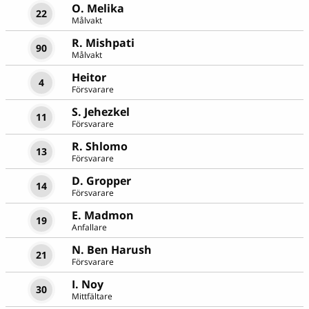
O. Melika
22
Målvakt
R. Mishpati
90
Målvakt
Heitor
4
Försvarare
S. Jehezkel
11
Försvarare
R. Shlomo
13
Försvarare
D. Gropper
14
Försvarare
E. Madmon
19
Anfallare
N. Ben Harush
21
Försvarare
I. Noy
30
Mittfältare