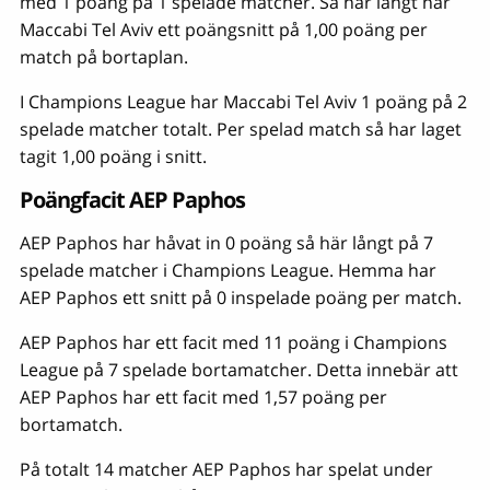
med 1 poäng på 1 spelade matcher. Så här långt har
Maccabi Tel Aviv ett poängsnitt på 1,00 poäng per
match på bortaplan.
I Champions League har Maccabi Tel Aviv 1 poäng på 2
spelade matcher totalt. Per spelad match så har laget
tagit 1,00 poäng i snitt.
Poängfacit AEP Paphos
AEP Paphos har håvat in 0 poäng så här långt på 7
spelade matcher i Champions League. Hemma har
AEP Paphos ett snitt på 0 inspelade poäng per match.
AEP Paphos har ett facit med 11 poäng i Champions
League på 7 spelade bortamatcher. Detta innebär att
AEP Paphos har ett facit med 1,57 poäng per
bortamatch.
På totalt 14 matcher AEP Paphos har spelat under