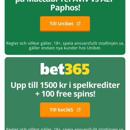
Paphos!
Till Unibet
Regler och villkor gäller, 18+, spela ansvarsfullt stodlinjen.se,
gäller endast nya kunder hos Unibet.
Upp till 1500 kr i spelkrediter
+ 100 free spins!
Till bet365
Regler och villkor gäller, 18+, spela ansvarsfullt stodlinjen.se,