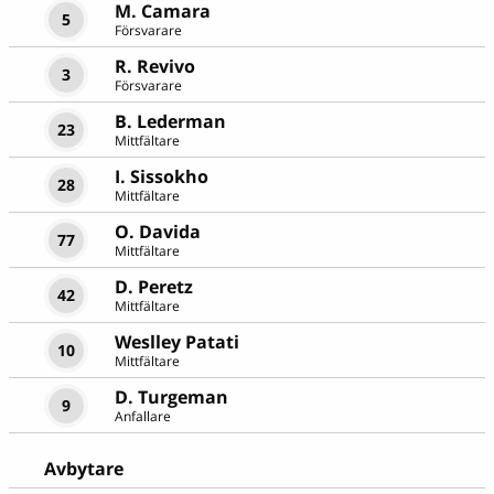
M. Camara
5
Försvarare
R. Revivo
3
Försvarare
B. Lederman
23
Mittfältare
I. Sissokho
28
Mittfältare
O. Davida
77
Mittfältare
D. Peretz
42
Mittfältare
Weslley Patati
10
Mittfältare
D. Turgeman
9
Anfallare
Avbytare