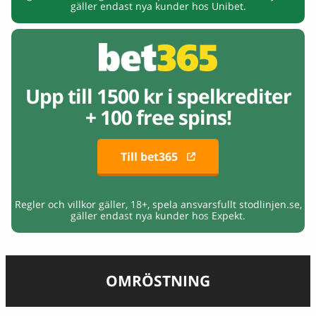
gäller endast nya kunder hos Unibet.
Upp till 1500 kr i spelkrediter
+ 100 free spins!
Till bet365
Regler och villkor gäller, 18+, spela ansvarsfullt stodlinjen.se,
gäller endast nya kunder hos Expekt.
OMRÖSTNING