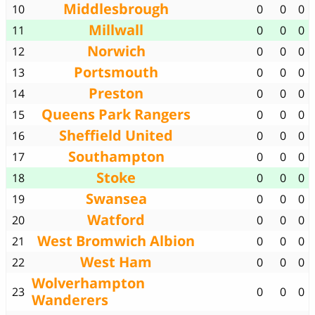
Middlesbrough
10
0
0
0
Millwall
11
0
0
0
Norwich
12
0
0
0
Portsmouth
13
0
0
0
Preston
14
0
0
0
Queens Park Rangers
15
0
0
0
Sheffield United
16
0
0
0
Southampton
17
0
0
0
Stoke
18
0
0
0
Swansea
19
0
0
0
Watford
20
0
0
0
West Bromwich Albion
21
0
0
0
West Ham
22
0
0
0
Wolverhampton
23
0
0
0
Wanderers