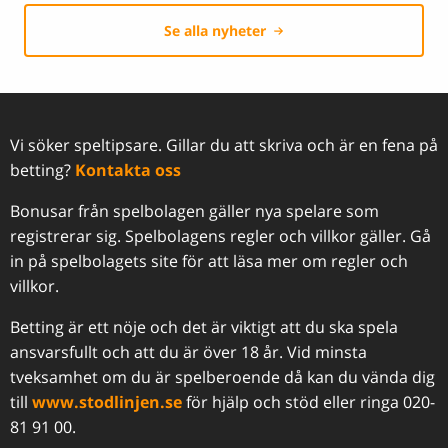
Se alla nyheter
Vi söker speltipsare. Gillar du att skriva och är en fena på
betting?
Kontakta oss
Bonusar från spelbolagen gäller nya spelare som
registrerar sig. Spelbolagens regler och villkor gäller. Gå
in på spelbolagets site för att läsa mer om regler och
villkor.
Betting är ett nöje och det är viktigt att du ska spela
ansvarsfullt och att du är över 18 år. Vid minsta
tveksamhet om du är spelberoende då kan du vända dig
till
www.stodlinjen.se
för hjälp och stöd eller ringa 020-
81 91 00.