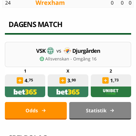
Wrexham
24
0
0
0
DAGENS MATCH
VSK
Djurgården
vs
Allsvenskan - Omgång 16
4.
3.
1.
75
90
73
Odds
Statistik