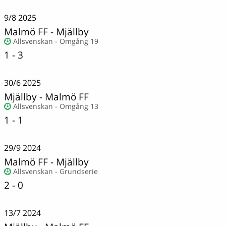
9/8
2025
Malmö FF
-
Mjällby
Allsvenskan - Omgång 19
1 - 3
30/6
2025
Mjällby
-
Malmö FF
Allsvenskan - Omgång 13
1 - 1
29/9
2024
Malmö FF
-
Mjällby
Allsvenskan - Grundserie
2 - 0
13/7
2024