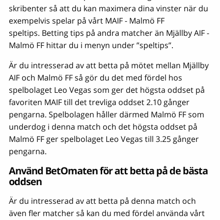
skribenter så att du kan maximera dina vinster när du
exempelvis spelar på vårt MAIF - Malmö FF
speltips. Betting tips på andra matcher än Mjällby AIF -
Malmö FF hittar du i menyn under ”speltips”.
Är du intresserad av att betta på mötet mellan Mjällby
AIF och Malmö FF så gör du det med fördel hos
spelbolaget Leo Vegas som ger det högsta oddset på
favoriten MAIF till det trevliga oddset 2.10 gånger
pengarna. Spelbolagen håller därmed Malmö FF som
underdog i denna match och det högsta oddset på
Malmö FF ger spelbolaget Leo Vegas till 3.25 gånger
pengarna.
Använd BetOmaten för att betta på de bästa
oddsen
Är du intresserad av att betta på denna match och
även fler matcher så kan du med fördel använda vårt