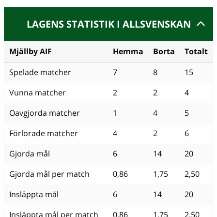
LAGENS STATISTIK I ALLSVENSKAN
Mjällby AIF
Hemma
Borta
Totalt
Spelade matcher
7
8
15
Vunna matcher
2
2
4
Oavgjorda matcher
1
4
5
Förlorade matcher
4
2
6
Gjorda mål
6
14
20
Gjorda mål per match
0,86
1,75
2,50
Insläppta mål
6
14
20
Insläppta mål per match
0,86
1,75
2,50