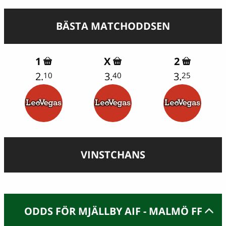
BÄSTA MATCHODDSEN
1
X
2
2.
3.
3.
10
40
25
VINSTCHANS
ODDS FÖR MJÄLLBY AIF - MALMÖ FF