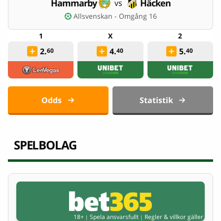
Hammarby
Häcken
vs
Allsvenskan - Omgång 16
2.
4.
5.
60
40
40
Odds
Statistik
SPELBOLAG
18+
Spela ansvarsfullt
Regler & villkor gäller
|
|