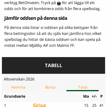
verktyg BetOmaten. Tryck på
för att lägga till ett
odds och för att kombinera odds från flera spelbolag.
Jämför oddsen på denna sida
På denna sida listar vi oddsen på olika bettyper från
flera bettingsidor så att du själv kan jämföra hos vilket
spelbolag du hittar de bästa oddsen och kan spela på
mötet mellan Mjällby AIF och Malmö FF.
TABELL
Allsvenskan 2026
Hemma
Borta
Total
Grundserie
Ma
+/-
P
Sirius
1
15
25
41