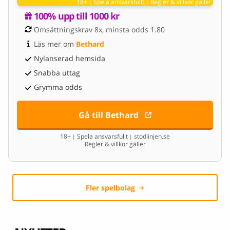
18+
Spela ansvarsfullt
Regler & villkor gäller
|
|
100% upp till 1000 kr
Omsättningskrav 8x, minsta odds 1.80
Läs mer om 
Bethard
Nylanserad hemsida
Snabba uttag
Grymma odds
Gå till Bethard
18+
Spela ansvarsfullt
stodlinjen.se
|
|
Regler & villkor gäller
Fler spelbolag