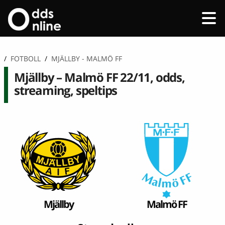
/
FOTBOLL
/
MJÄLLBY - MALMÖ FF
Mjällby – Malmö FF 22/11, odds,
streaming, speltips
Mjällby
Malmö FF