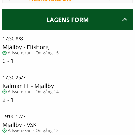
LAGENS FORM
17:30
8/8
Mjällby
-
Elfsborg
Allsvenskan - Omgång 16
0 - 1
17:30
25/7
Kalmar FF
-
Mjällby
Allsvenskan - Omgång 14
2 - 1
19:00
17/7
Mjällby
-
VSK
Allsvenskan - Omgång 13