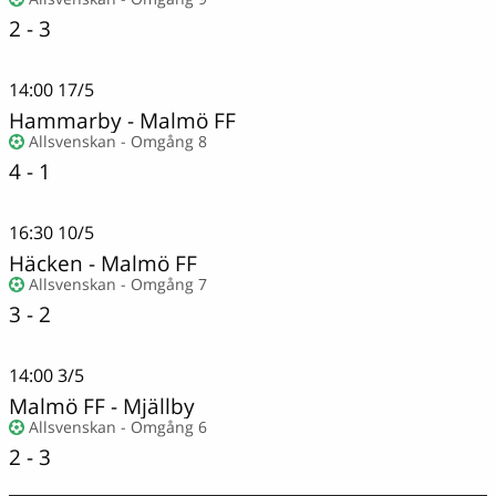
2 - 3
14:00
17/5
Hammarby
-
Malmö FF
Allsvenskan - Omgång 8
4 - 1
16:30
10/5
Häcken
-
Malmö FF
Allsvenskan - Omgång 7
3 - 2
14:00
3/5
Malmö FF
-
Mjällby
Allsvenskan - Omgång 6
2 - 3