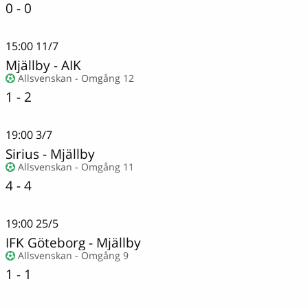
0 - 0
15:00
11/7
Mjällby
-
AIK
Allsvenskan - Omgång 12
1 - 2
19:00
3/7
Sirius
-
Mjällby
Allsvenskan - Omgång 11
4 - 4
19:00
25/5
IFK Göteborg
-
Mjällby
Allsvenskan - Omgång 9
1 - 1