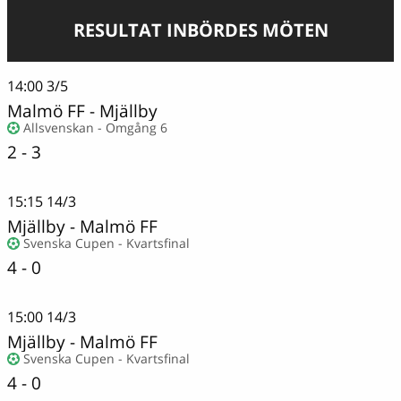
RESULTAT INBÖRDES MÖTEN
14:00
3/5
Malmö FF
-
Mjällby
Allsvenskan - Omgång 6
2 - 3
15:15
14/3
Mjällby
-
Malmö FF
Svenska Cupen - Kvartsfinal
4 - 0
15:00
14/3
Mjällby
-
Malmö FF
Svenska Cupen - Kvartsfinal
4 - 0