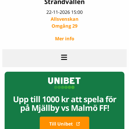
Strandvallen
22-11-2026 15:00
Allsvenskan
Omgång 29
Mer info
Upp till 1000 kr att spela för
på
Mjällby vs Malmö FF!
Till Unibet