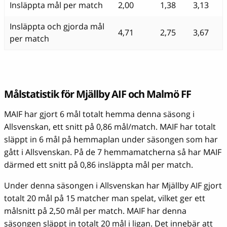
Insläppta mål per match
2,00
1,38
3,13
Insläppta och gjorda mål
4,71
2,75
3,67
per match
Målstatistik för Mjällby AIF och Malmö FF
MAIF har gjort 6 mål totalt hemma denna säsong i
Allsvenskan, ett snitt på 0,86 mål/match. MAIF har totalt
släppt in 6 mål på hemmaplan under säsongen som har
gått i Allsvenskan. På de 7 hemmamatcherna så har MAIF
därmed ett snitt på 0,86 insläppta mål per match.
Under denna säsongen i Allsvenskan har Mjällby AIF gjort
totalt 20 mål på 15 matcher man spelat, vilket ger ett
målsnitt på 2,50 mål per match. MAIF har denna
säsongen släppt in totalt 20 mål i ligan. Det innebär att