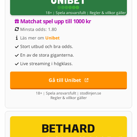
18+
Spela ansvarsfullt
Regler & villkor gäller
|
|
Matchat spel upp till 1000 kr
Minsta odds: 1.80
Läs mer om 
Unibet
Stort utbud och bra odds.
En av de stora giganterna.
Live streaming i högklass.
Gå till Unibet
18+
Spela ansvarsfullt
stodlinjen.se
|
|
Regler & villkor gäller