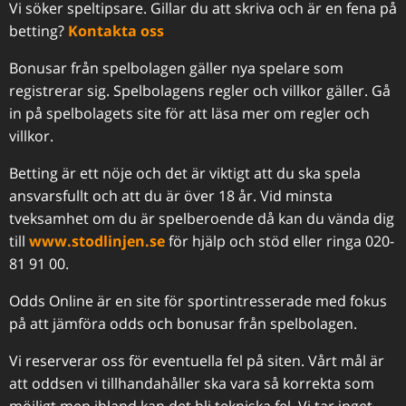
Vi söker speltipsare. Gillar du att skriva och är en fena på
betting?
Kontakta oss
Bonusar från spelbolagen gäller nya spelare som
registrerar sig. Spelbolagens regler och villkor gäller. Gå
in på spelbolagets site för att läsa mer om regler och
villkor.
Betting är ett nöje och det är viktigt att du ska spela
ansvarsfullt och att du är över 18 år. Vid minsta
tveksamhet om du är spelberoende då kan du vända dig
till
www.stodlinjen.se
för hjälp och stöd eller ringa 020-
81 91 00.
Odds Online är en site för sportintresserade med fokus
på att jämföra odds och bonusar från spelbolagen.
Vi reserverar oss för eventuella fel på siten. Vårt mål är
att oddsen vi tillhandahåller ska vara så korrekta som