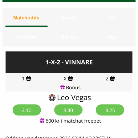
Matchodds
Halvtid
Mål
Resultat
Hörnor
Alla
1-X-2 - VINNARE
1
X
2
Bonus
Leo Vegas
2.10
3.40
3.25
600 kr i matchat freebet