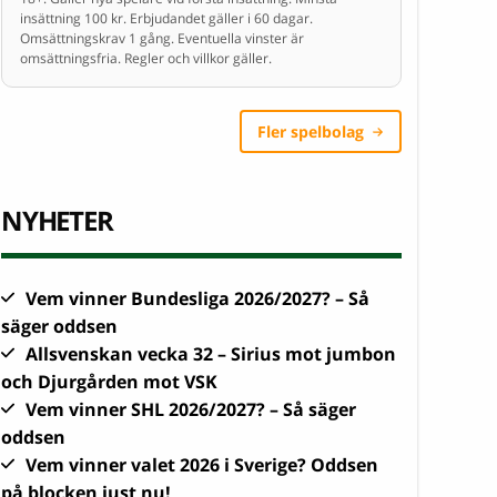
insättning 100 kr. Erbjudandet gäller i 60 dagar.
Omsättningskrav 1 gång. Eventuella vinster är
omsättningsfria. Regler och villkor gäller.
Fler spelbolag
NYHETER
Vem vinner Bundesliga 2026/2027? – Så
säger oddsen
Allsvenskan vecka 32 – Sirius mot jumbon
och Djurgården mot VSK
Vem vinner SHL 2026/2027? – Så säger
oddsen
Vem vinner valet 2026 i Sverige? Oddsen
på blocken just nu!