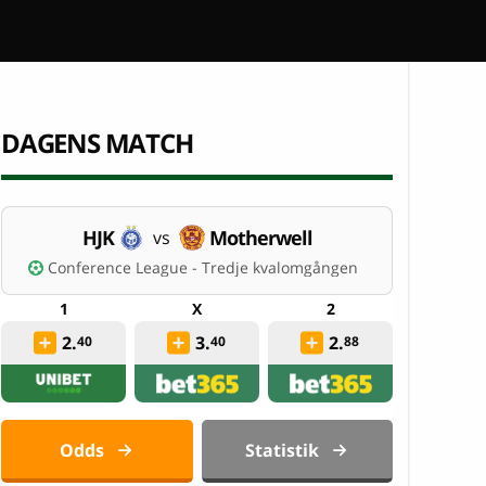
DAGENS MATCH
HJK
Motherwell
vs
Conference League - Tredje kvalomgången
2.
3.
2.
40
40
88
Odds
Statistik