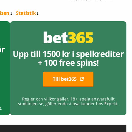
dsen
Statistik
ör
Upp till 1500 kr i spelkrediter
+ 100 free spins!
Till bet365
Regler och villkor gäller, 18+, spela ansvarsfullt
stodlinjen.se, gäller endast nya kunder hos Expekt.
t.