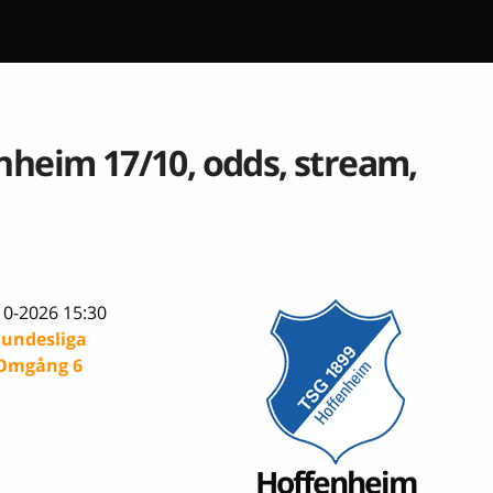
heim 17/10, odds, stream,
10-2026 15:30
undesliga
Omgång 6
Hoffenheim