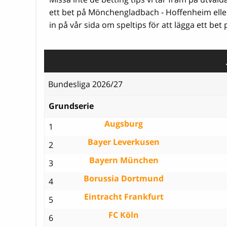
ett bet på Mönchengladbach - Hoffenheim eller
in på vår sida om speltips för att lägga ett b
Bundesliga 2026/27
Grundserie
Augsburg
1
Bayer Leverkusen
2
Bayern München
3
Borussia Dortmund
4
Eintracht Frankfurt
5
FC Köln
6