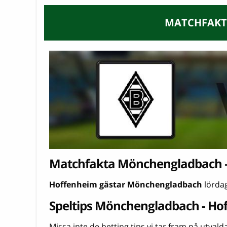
MATCHFAKT
Matchfakta Mönchengladbach –
Hoffenheim gästar Mönchengladbach
lördag
Speltips Mönchengladbach - Ho
Missa inte de betting tips vi tar fram på utval