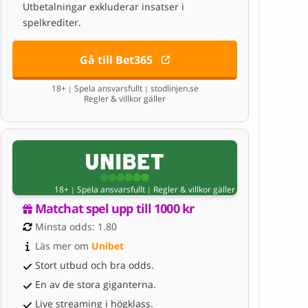
Utbetalningar exkluderar insatser i
spelkrediter.
Gå till Bet365
18+
Spela ansvarsfullt
stodlinjen.se
|
|
Regler & villkor gäller
18+
Spela ansvarsfullt
Regler & villkor gäller
|
|
Matchat spel upp till 1000 kr
Minsta odds: 1.80
Läs mer om 
Unibet
Stort utbud och bra odds.
En av de stora giganterna.
Live streaming i högklass.