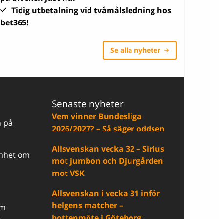
Tidig utbetalning vid tvåmålsledning hos
bet365!
Se alla nyheter
Senaste nyheter
Vem vinner Bundesliga
n på
2026/2027? – Så säger oddsen
Allsvenskan vecka 32 – Sirius
samhet om
mot jumbon och Djurgården
mot VSK
Allsvenskan i vecka 31 inför
helgens matcher –
om
bottenmöte i Göteborg