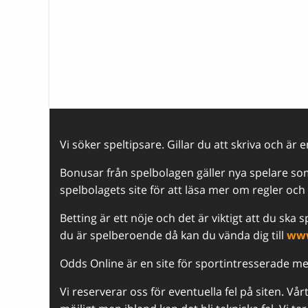
Vi söker speltipsare. Gillar du att skriva och är 
Bonusar från spelbolagen gäller nya spelare som 
spelbolagets site för att läsa mer om regler och v
Betting är ett nöje och det är viktigt att du ska
du är spelberoende då kan du vända dig till
www
Odds Online är en site för sportintresserade m
Vi reserverar oss för eventuella fel på siten. Vå