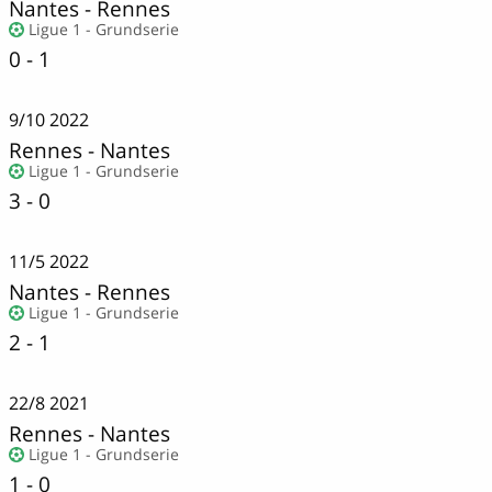
Nantes
-
Rennes
Ligue 1 - Grundserie
0 - 1
9/10
2022
Rennes
-
Nantes
Ligue 1 - Grundserie
3 - 0
11/5
2022
Nantes
-
Rennes
Ligue 1 - Grundserie
2 - 1
22/8
2021
Rennes
-
Nantes
Ligue 1 - Grundserie
1 - 0