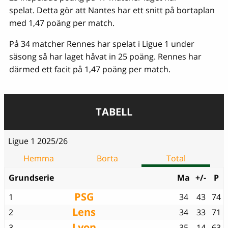
spelat. Detta gör att Nantes har ett snitt på bortaplan
med 1,47 poäng per match.
På 34 matcher Rennes har spelat i Ligue 1 under
säsong så har laget håvat in 25 poäng. Rennes har
därmed ett facit på 1,47 poäng per match.
TABELL
Ligue 1 2025/26
Hemma
Borta
Total
Grundserie
Ma
+/-
P
PSG
1
34
43
74
Lens
2
34
33
71
Lyon
3
35
14
63