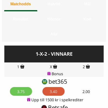
Matchodds
Halvtid
Mål
Resultat
Hörnor
Kort
Alla
1-X-2 - VINNARE
1
X
2
Bonus
bet365
3.75
3.40
2.00
Upp till 1500 kr i spelkrediter
Betsafe