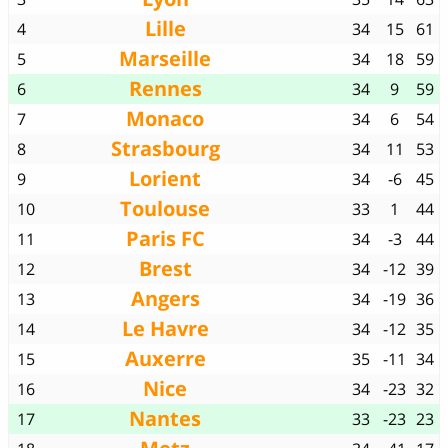
Lille
4
34
15
61
Marseille
5
34
18
59
Rennes
6
34
9
59
Monaco
7
34
6
54
Strasbourg
8
34
11
53
Lorient
9
34
-6
45
Toulouse
10
33
1
44
Paris FC
11
34
-3
44
Brest
12
34
-12
39
Angers
13
34
-19
36
Le Havre
14
34
-12
35
Auxerre
15
35
-11
34
Nice
16
34
-23
32
Nantes
17
33
-23
23