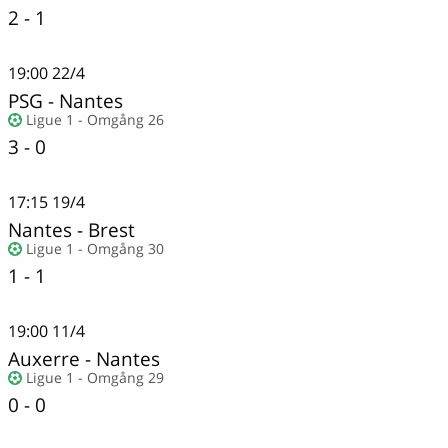
2 - 1
19:00
22/4
PSG
-
Nantes
Ligue 1 - Omgång 26
3 - 0
17:15
19/4
Nantes
-
Brest
Ligue 1 - Omgång 30
1 - 1
19:00
11/4
Auxerre
-
Nantes
Ligue 1 - Omgång 29
0 - 0