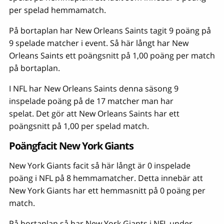
per spelad hemmamatch.
På bortaplan har New Orleans Saints tagit 9 poäng på
9 spelade matcher i event. Så här långt har New
Orleans Saints ett poängsnitt på 1,00 poäng per match
på bortaplan.
I NFL har New Orleans Saints denna säsong 9
inspelade poäng på de 17 matcher man har
spelat. Det gör att New Orleans Saints har ett
poängsnitt på 1,00 per spelad match.
Poängfacit New York Giants
New York Giants facit så här långt är 0 inspelade
poäng i NFL på 8 hemmamatcher. Detta innebär att
New York Giants har ett hemmasnitt på 0 poäng per
match.
På bortaplan så har New York Giants i NFL under