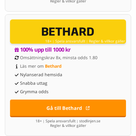
Regler & villkor gäller
18+
Spela ansvarsfullt
Regler & villkor gäller
|
|
100% upp till 1000 kr
Omsättningskrav 8x, minsta odds 1.80
Läs mer om 
Bethard
Nylanserad hemsida
Snabba uttag
Grymma odds
Gå till Bethard
18+
Spela ansvarsfullt
stodlinjen.se
|
|
Regler & villkor gäller