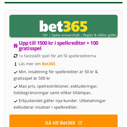
18+
Spela ansvarsfullt
Regler & villkor gäller
|
|
Upp till 1500 kr i spelkrediter + 100 
gratisspel
1x fastställt spel för att få spelkrediterna
Läs mer om 
Bet365
Min. insättning för spelkrediter är 50 kr &
gratisspel är 500 kr
Max pris, spelrestriktioner, exkluderingar,
tidsbegränsningar samt villkor tillämpas.
Erbjudandet gäller nya kunder. Utbetalningar
exkluderar insatser i spelkrediter.
Gå till Bet365