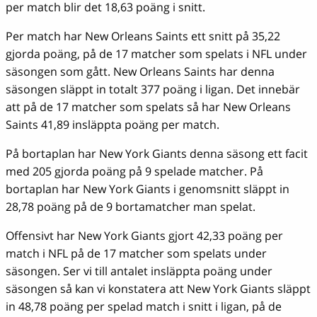
per match blir det 18,63 poäng i snitt.
Per match har New Orleans Saints ett snitt på 35,22
gjorda poäng, på de 17 matcher som spelats i NFL under
säsongen som gått. New Orleans Saints har denna
säsongen släppt in totalt 377 poäng i ligan. Det innebär
att på de 17 matcher som spelats så har New Orleans
Saints 41,89 insläppta poäng per match.
På bortaplan har New York Giants denna säsong ett facit
med 205 gjorda poäng på 9 spelade matcher. På
bortaplan har New York Giants i genomsnitt släppt in
28,78 poäng på de 9 bortamatcher man spelat.
Offensivt har New York Giants gjort 42,33 poäng per
match i NFL på de 17 matcher som spelats under
säsongen. Ser vi till antalet insläppta poäng under
säsongen så kan vi konstatera att New York Giants släppt
in 48,78 poäng per spelad match i snitt i ligan, på de