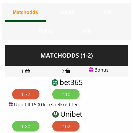
Matchodds
Halvtid
Mål
Poäng
Alla
MATCHODDS (1-2)
Bonus
1
2
bet365
1.77
2.10
Upp till 1500 kr i spelkrediter
Unibet
1.80
2.02