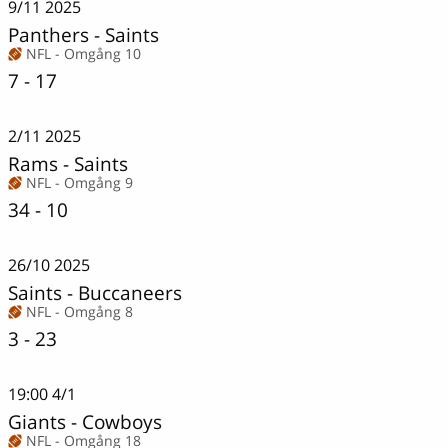
9/11
2025
Panthers
-
Saints
NFL - Omgång 10
7 - 17
2/11
2025
Rams
-
Saints
NFL - Omgång 9
34 - 10
26/10
2025
Saints
-
Buccaneers
NFL - Omgång 8
3 - 23
19:00
4/1
Giants
-
Cowboys
NFL - Omgång 18