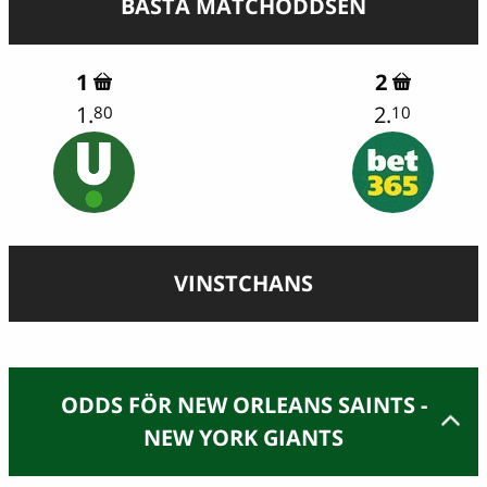
BÄSTA MATCHODDSEN
1
2
1.
2.
80
10
VINSTCHANS
ODDS FÖR NEW ORLEANS SAINTS -
NEW YORK GIANTS