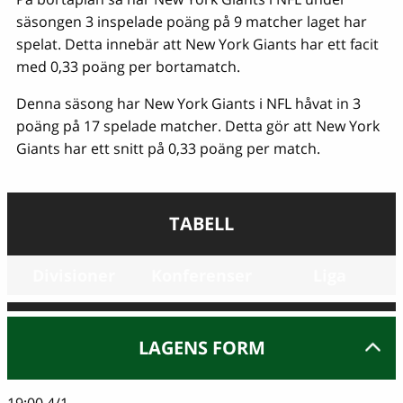
säsongen 3 inspelade poäng på 9 matcher laget har
spelat. Detta innebär att New York Giants har ett facit
med 0,33 poäng per bortamatch.
Denna säsong har New York Giants i NFL håvat in 3
poäng på 17 spelade matcher. Detta gör att New York
Giants har ett snitt på 0,33 poäng per match.
TABELL
Divisioner
Konferenser
Liga
LAGENS FORM