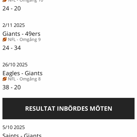
24 - 20
2/11
2025
Giants
-
49ers
NFL - Omgång 9
24 - 34
26/10
2025
Eagles
-
Giants
NFL - Omgång 8
38 - 20
RESULTAT INBÖRDES MÖTEN
5/10
2025
Saints
-
Giants