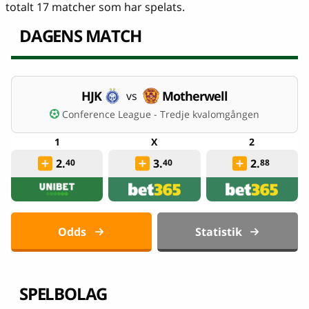
totalt 17 matcher som har spelats.
DAGENS MATCH
HJK
Motherwell
vs
Conference League - Tredje kvalomgången
2.
3.
2.
40
40
88
Odds
Statistik
SPELBOLAG