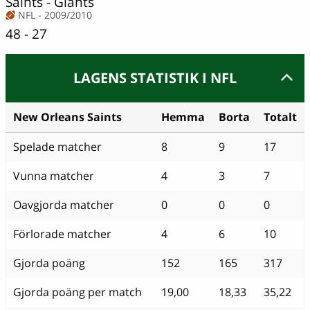
Saints
-
Giants
NFL - 2009/2010
48 - 27
LAGENS STATISTIK I NFL
New Orleans Saints
Hemma
Borta
Totalt
Spelade matcher
8
9
17
Vunna matcher
4
3
7
Oavgjorda matcher
0
0
0
Förlorade matcher
4
6
10
Gjorda poäng
152
165
317
Gjorda poäng per match
19,00
18,33
35,22