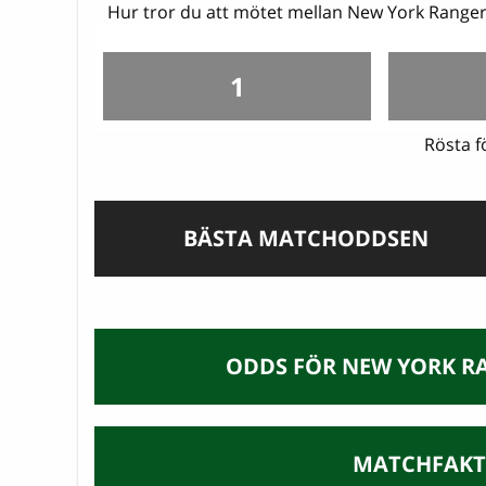
Hur tror du att mötet mellan New York Ranger
1
Rösta fö
BÄSTA MATCHODDSEN
ODDS FÖR NEW YORK R
MATCHFAKT