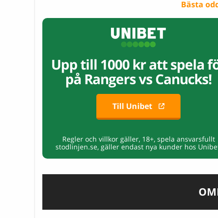
Bästa od
Upp till 1000 kr att spela f
på
Rangers vs Canucks!
Till Unibet
Regler och villkor gäller, 18+, spela ansvarsfullt
stodlinjen.se, gäller endast nya kunder hos Unibe
OM