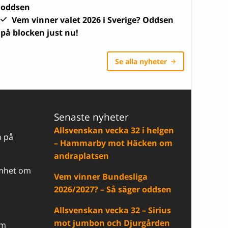
oddsen
Vem vinner valet 2026 i Sverige? Oddsen
på blocken just nu!
Se alla nyheter
Senaste nyheter
Allsvenskan vecka 32 i helgen
n på
– Hammarby mot Häcken om
andraplatsen
samhet om
Vem vinner Bundesliga
2026/2027? – Så säger oddsen
Allsvenskan vecka 32 – Sirius
mot jumbon och Djurgården
om