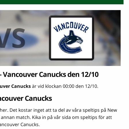
– Vancouver Canucks den 12/10
ouver Canucks
är vid klockan 00:00 den 12/10.
ancouver Canucks
her. Det kostar inget att ta del av våra speltips på New
nnan match. Kika in på vår sida om speltips för att
Vancouver Canucks.