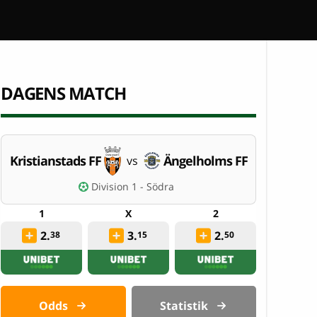
DAGENS MATCH
Kristianstads FF
Ängelholms FF
vs
Division 1 - Södra
2.
3.
2.
38
15
50
Odds
Statistik