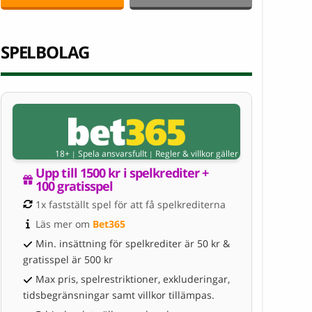
SPELBOLAG
18+
Spela ansvarsfullt
Regler & villkor gäller
|
|
Upp till 1500 kr i spelkrediter + 
100 gratisspel
1x fastställt spel för att få spelkrediterna
Läs mer om 
Bet365
Min. insättning för spelkrediter är 50 kr &
gratisspel är 500 kr
Max pris, spelrestriktioner, exkluderingar,
tidsbegränsningar samt villkor tillämpas.