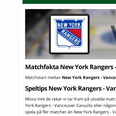
Matchfakta New York Rangers 
Matchstart mellan
New York Rangers - Vanc
Speltips New York Rangers - V
Missa inte de rekar vi tar fram på utvalda matc
York Rangers - Vancouver Canucks eller någon a
spela på fler matcher än New York Rangers - 