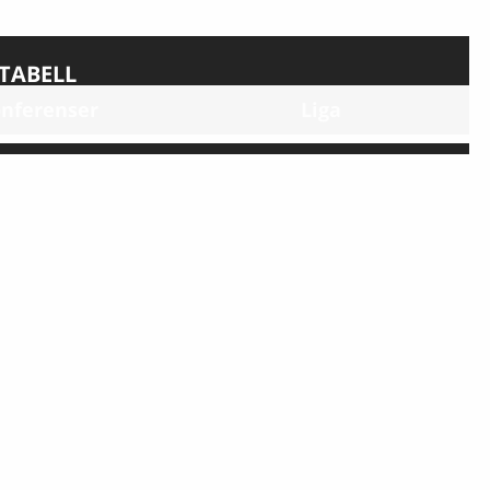
TABELL
nferenser
Liga