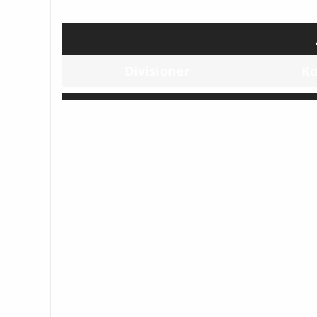
Divisioner
Ko