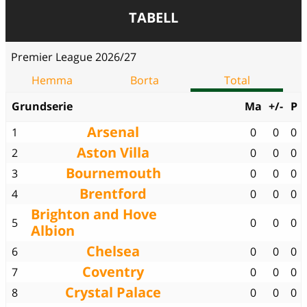
TABELL
Premier League 2026/27
Hemma
Borta
Total
Grundserie
Ma
+/-
P
Arsenal
1
0
0
0
Aston Villa
2
0
0
0
Bournemouth
3
0
0
0
Brentford
4
0
0
0
Brighton and Hove
5
0
0
0
Albion
Chelsea
6
0
0
0
Coventry
7
0
0
0
Crystal Palace
8
0
0
0