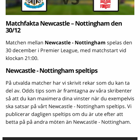
Matchfakta Newcastle – Nottingham den
30/12
Matchen mellan
Newcastle - Nottingham
spelas den
30 december i Premier League, med matchstart vid
klockan 21:00.
Newcastle - Nottingham speltips
På utvalda matcher har vi skrivit rekar som du kan ta
del av. Odds tips som är framtagna av våra skribenter
så att du kan maximera dina vinster när du exempelvis
ska satsar på vårt Newcastle - Nottingham speltips. Vi
publicerar dagligen speltips om du är ute efter att
betta på på andra möten än Newcastle - Nottingham.