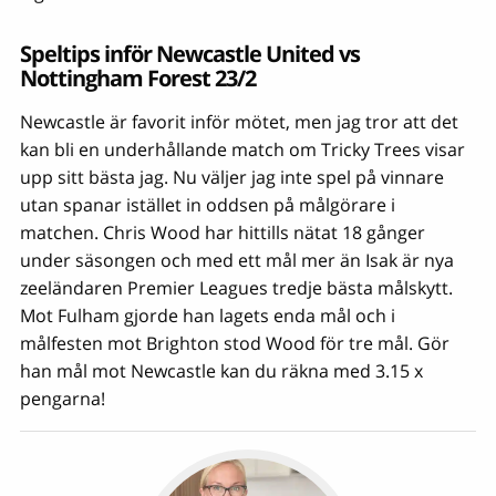
Speltips inför Newcastle United vs
Nottingham Forest 23/2
Newcastle är favorit inför mötet, men jag tror att det
kan bli en underhållande match om Tricky Trees visar
upp sitt bästa jag. Nu väljer jag inte spel på vinnare
utan spanar istället in oddsen på målgörare i
matchen. Chris Wood har hittills nätat 18 gånger
under säsongen och med ett mål mer än Isak är nya
zeeländaren Premier Leagues tredje bästa målskytt.
Mot Fulham gjorde han lagets enda mål och i
målfesten mot Brighton stod Wood för tre mål. Gör
han mål mot Newcastle kan du räkna med 3.15 x
pengarna!