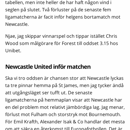
tabellen, men inte heller de har haft någon vind i
seglen på slutet. Två förluster på de senaste fem
ligamatcherna är facit inför helgens bortamatch mot
Newcastle.
Njae, jag skippar vinnarspel och tippar istället Chris
Wood som målgörare för Forest till oddset 3.15 hos
Unibet.
Newcastle United inför matchen
Ska vi tro oddsen är chansen stor att Newcastle lyckas
ta tre pinnar hemma på St James, men jag tycker ändå
att utgångsläget ser tufft ut. De senaste
ligamatcherna på hemmaplan visar att Newcastle har
en del problem mot relativt jämbördiga lag. Jag menar,
förlust mot Fulham och storstryk mot Bournemouth.
För Emil Krafth, Alexander Isak & Co handlar det mesta
om att säkra en återkomst till Europafotbollen. Det är