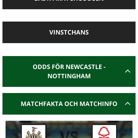
VINSTCHANS
ODDS FÖR NEWCASTLE -
NOTTINGHAM
MATCHFAKTA OCH MATCHINFO