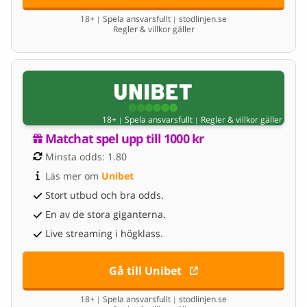
18+
Spela ansvarsfullt
stodlinjen.se
|
|
Regler & villkor gäller
18+
Spela ansvarsfullt
Regler & villkor gäller
|
|
Matchat spel upp till 1000 kr
Minsta odds: 1.80
Läs mer om 
Unibet
Stort utbud och bra odds.
En av de stora giganterna.
Live streaming i högklass.
Gå till Unibet
18+
Spela ansvarsfullt
stodlinjen.se
|
|