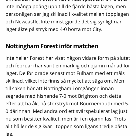
inte många poäng upp till de fjärde bästa lagen, men
personligen ser jag skillnad i kvalitet mellan topplagen
och Newcastle. Inte minst gjorde det sig synligt när
laget åkte på stryk med 4-0 borta mot City.
Nottingham Forest inför matchen
Inte heller Forest har visat någon vidare form på slutet
och februari har varit en märklig och ojämn månad för
laget. De förlorade senast mot Fulham med ett måls
skillnad, vilket inte finns så mycket att säga om. Men
till saken hör att Nottingham i omgången innan
segrade med hisnande 7-0 mot Brighton och detta
efter att ha åkt på storstryk mot Bournemouth med 5-
0 därinnan. Med andra ord ett svårspekulerat lag just
nu som besitter kvalitet, men är i en ojämn fas. Trots
allt håller de sig kvar i toppen som ligans tredje bästa
lag.