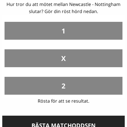
Hur tror du att mötet mellan Newcastle - Nottingham
slutar? Gör din röst hörd nedan.
1
X
2
Rösta för att se resultat.
BÄSTA MATCHODDSEN