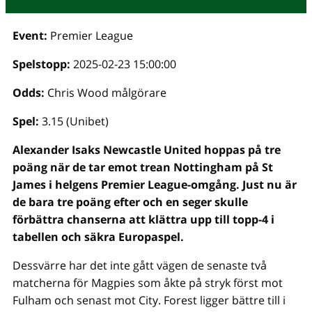
Event:
Premier League
Spelstopp:
2025-02-23 15:00:00
Odds:
Chris Wood målgörare
Spel:
3.15 (Unibet)
Alexander Isaks Newcastle United hoppas på tre
poäng när de tar emot trean Nottingham på St
James i helgens Premier League-omgång. Just nu är
de bara tre poäng efter och en seger skulle
förbättra chanserna att klättra upp till topp-4 i
tabellen och säkra Europaspel.
Dessvärre har det inte gått vägen de senaste två
matcherna för Magpies som åkte på stryk först mot
Fulham och senast mot City. Forest ligger bättre till i