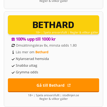
Regler & villkor gäller
18+
Spela ansvarsfullt
Regler & villkor gäller
|
|
100% upp till 1000 kr
Omsättningskrav 8x, minsta odds 1.80
Läs mer om 
Bethard
Nylanserad hemsida
Snabba uttag
Grymma odds
Gå till Bethard
18+
Spela ansvarsfullt
stodlinjen.se
|
|
Regler & villkor gäller