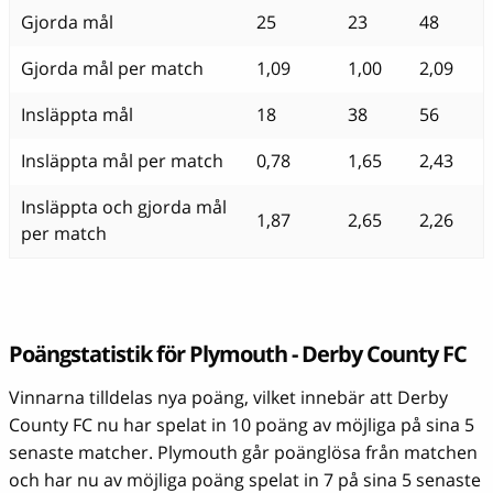
Gjorda mål
25
23
48
Gjorda mål per match
1,09
1,00
2,09
Insläppta mål
18
38
56
Insläppta mål per match
0,78
1,65
2,43
Insläppta och gjorda mål
1,87
2,65
2,26
per match
Poängstatistik för Plymouth - Derby County FC
Vinnarna tilldelas nya poäng, vilket innebär att Derby
County FC nu har spelat in 10 poäng av möjliga på sina 5
senaste matcher. Plymouth går poänglösa från matchen
och har nu av möjliga poäng spelat in 7 på sina 5 senaste