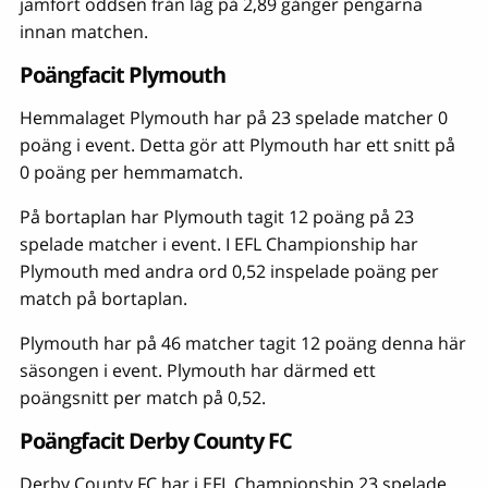
jämfört oddsen från låg på 2,89 gånger pengarna
innan matchen.
Poängfacit Plymouth
Hemmalaget Plymouth har på 23 spelade matcher 0
poäng i event. Detta gör att Plymouth har ett snitt på
0 poäng per hemmamatch.
På bortaplan har Plymouth tagit 12 poäng på 23
spelade matcher i event. I EFL Championship har
Plymouth med andra ord 0,52 inspelade poäng per
match på bortaplan.
Plymouth har på 46 matcher tagit 12 poäng denna här
säsongen i event. Plymouth har därmed ett
poängsnitt per match på 0,52.
Poängfacit Derby County FC
Derby County FC har i EFL Championship 23 spelade