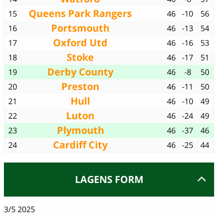
Queens Park Rangers
15
46
-10
56
Portsmouth
16
46
-13
54
Oxford Utd
17
46
-16
53
Stoke
18
46
-17
51
Derby County
19
46
-8
50
Preston
20
46
-11
50
Hull
21
46
-10
49
Luton
22
46
-24
49
Plymouth
23
46
-37
46
Cardiff City
24
46
-25
44
LAGENS FORM
3/5
2025