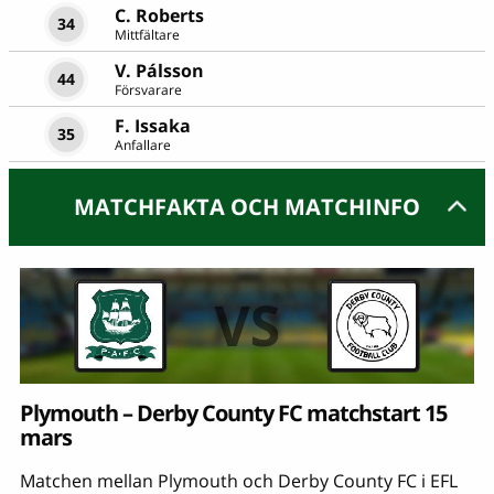
C. Roberts
34
Mittfältare
V. Pálsson
44
Försvarare
F. Issaka
35
Anfallare
MATCHFAKTA OCH MATCHINFO
Plymouth – Derby County FC matchstart 15
mars
Matchen mellan Plymouth och Derby County FC i EFL