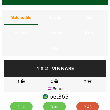
Matchodds
Halvtid
Mål
Resultat
Hörnor
Kort
Alla
1-X-2 - VINNARE
1
X
2
Bonus
bet365
3.10
3.00
2.45