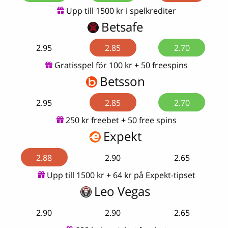
Upp till 1500 kr i spelkrediter
Betsafe
2.95
2.85
2.70
Gratisspel för 100 kr + 50 freespins
Betsson
2.95
2.85
2.70
250 kr freebet + 50 free spins
Expekt
2.88
2.90
2.65
Upp till 1500 kr + 64 kr på Expekt-tipset
Leo Vegas
2.90
2.90
2.65