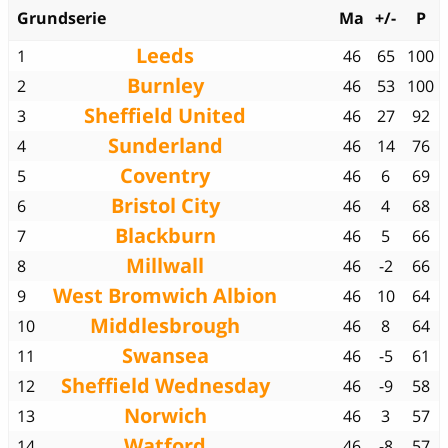
Grundserie
Ma
+/-
P
Leeds
1
46
65
100
Burnley
2
46
53
100
Sheffield United
3
46
27
92
Sunderland
4
46
14
76
Coventry
5
46
6
69
Bristol City
6
46
4
68
Blackburn
7
46
5
66
Millwall
8
46
-2
66
West Bromwich Albion
9
46
10
64
Middlesbrough
10
46
8
64
Swansea
11
46
-5
61
Sheffield Wednesday
12
46
-9
58
Norwich
13
46
3
57
Watford
14
46
-8
57