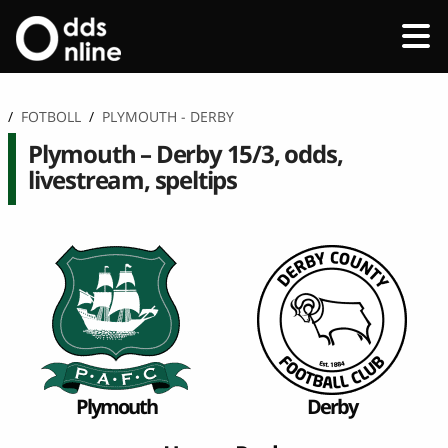
/
FOTBOLL
/
PLYMOUTH - DERBY
Plymouth – Derby 15/3, odds,
livestream, speltips
Plymouth
Derby