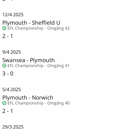
12/4
2025
Plymouth
-
Sheffield U
EFL Championship - Omgång 42
2 - 1
9/4
2025
Swansea
-
Plymouth
EFL Championship - Omgång 41
3 - 0
5/4
2025
Plymouth
-
Norwich
EFL Championship - Omgång 40
2 - 1
29/3
2025