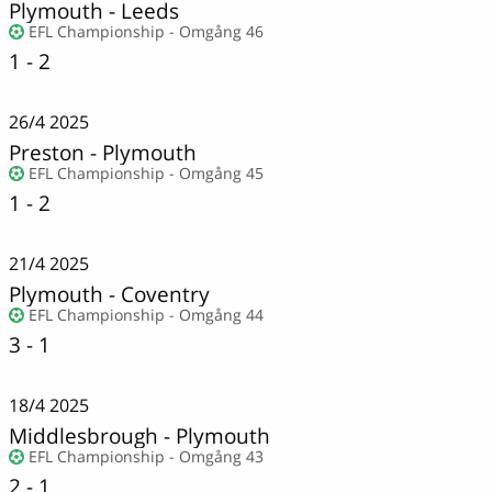
Plymouth
-
Leeds
EFL Championship - Omgång 46
1 - 2
26/4
2025
Preston
-
Plymouth
EFL Championship - Omgång 45
1 - 2
21/4
2025
Plymouth
-
Coventry
EFL Championship - Omgång 44
3 - 1
18/4
2025
Middlesbrough
-
Plymouth
EFL Championship - Omgång 43
2 - 1