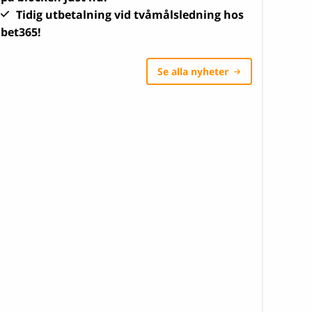
Tidig utbetalning vid tvåmålsledning hos
bet365!
Se alla nyheter