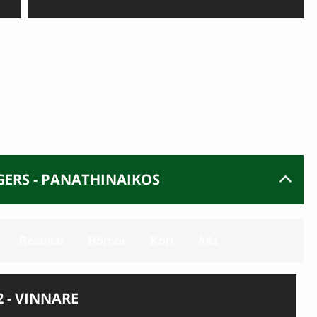
ERS - PANATHINAIKOS
Resultat
Hörnor
Kort
Alla
2 - VINNARE