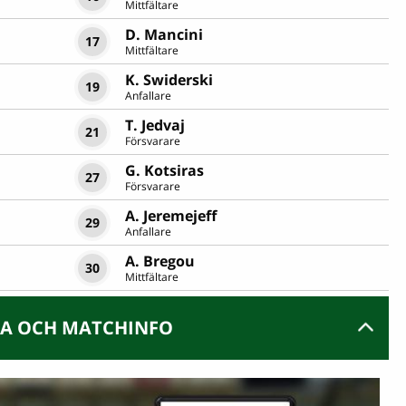
Mittfältare
D. Mancini
17
Mittfältare
K. Swiderski
19
Anfallare
T. Jedvaj
21
Försvarare
G. Kotsiras
27
Försvarare
A. Jeremejeff
29
Anfallare
A. Bregou
30
Mittfältare
A OCH MATCHINFO