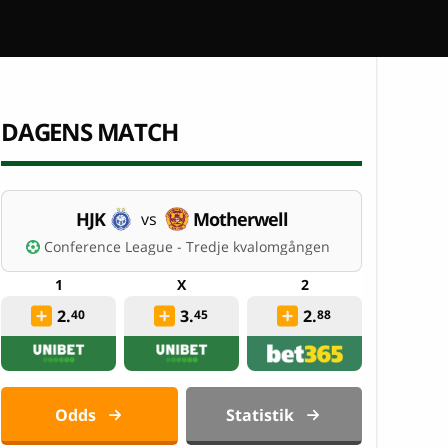
DAGENS MATCH
HJK
Motherwell
vs
Conference League - Tredje kvalomgången
2.
3.
2.
40
45
88
Odds
Statistik