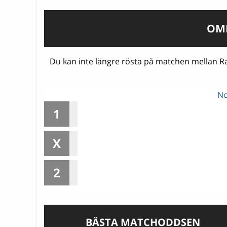
OM
Du kan inte längre rösta på matchen mellan Ra
No
1
X
2
BÄSTA MATCHODDSEN