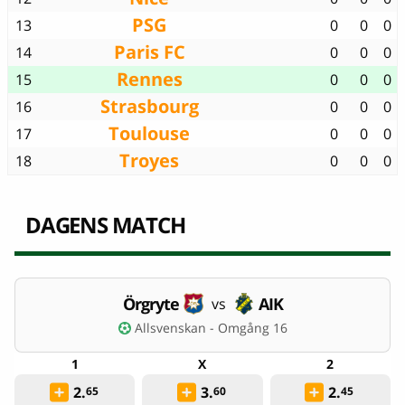
PSG
13
0
0
0
Paris FC
14
0
0
0
Rennes
15
0
0
0
Strasbourg
16
0
0
0
Toulouse
17
0
0
0
Troyes
18
0
0
0
DAGENS MATCH
Örgryte
AIK
vs
Allsvenskan - Omgång 16
2.
3.
2.
65
60
45