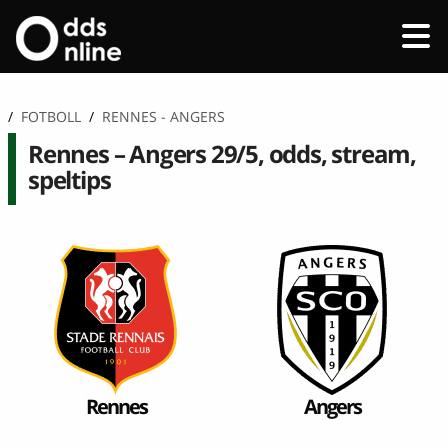
/
FOTBOLL
/
RENNES - ANGERS
Rennes – Angers 29/5, odds, stream,
speltips
Rennes
Angers