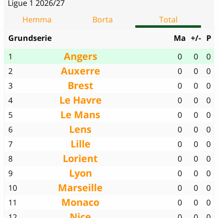
Ligue 1 2026/27
Hemma
Borta
Total
Grundserie
Ma
+/-
P
Angers
1
0
0
0
Auxerre
2
0
0
0
Brest
3
0
0
0
Le Havre
4
0
0
0
Le Mans
5
0
0
0
Lens
6
0
0
0
Lille
7
0
0
0
Lorient
8
0
0
0
Lyon
9
0
0
0
Marseille
10
0
0
0
Monaco
11
0
0
0
Nice
12
0
0
0