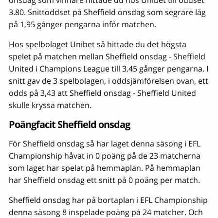
3.80. Snittoddset på Sheffield onsdag som segrare låg
på 1,95 gånger pengarna inför matchen.
Hos spelbolaget Unibet så hittade du det högsta
spelet på matchen mellan Sheffield onsdag - Sheffield
United i Champions League till 3.45 gånger pengarna. I
snitt gav de 3 spelbolagen, i oddsjämförelsen ovan, ett
odds på 3,43 att Sheffield onsdag - Sheffield United
skulle kryssa matchen.
Poängfacit Sheffield onsdag
För Sheffield onsdag så har laget denna säsong i EFL
Championship håvat in 0 poäng på de 23 matcherna
som laget har spelat på hemmaplan. På hemmaplan
har Sheffield onsdag ett snitt på 0 poäng per match.
Sheffield onsdag har på bortaplan i EFL Championship
denna säsong 8 inspelade poäng på 24 matcher. Och