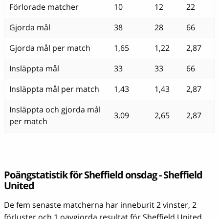
Förlorade matcher
10
12
22
Gjorda mål
38
28
66
Gjorda mål per match
1,65
1,22
2,87
Insläppta mål
33
33
66
Insläppta mål per match
1,43
1,43
2,87
Insläppta och gjorda mål
3,09
2,65
2,87
per match
Poängstatistik för Sheffield onsdag - Sheffield
United
De fem senaste matcherna har inneburit 2 vinster, 2
förluster och 1 oavgjorda resultat för Sheffield United,