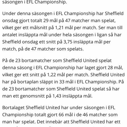
säsongen i EFL Championship.
Under denna säsongen i EFL Championship har Sheffield
onsdag gjort totalt 29 mål på 47 matcher man spelat,
vilket ger ett målsnitt på 1,21 mål per match. Ser man till
antalet insläppta mål under hela säsongen i ligan så har
Sheffield onsdag ett snitt på 3,75 insläppta mål per
match, på de 47 matcher som spelats.
På de 23 bortamatcher som Sheffield United spelat
denna säsong i EFL Championship har laget gjort 28 mål,
vilket ger ett snitt på 1,22 mål per match. Sheffield United
har på bortaplan släppt in 33 mål i EFL Championship. På
de 23 bortamatcher som Sheffield United spelat så har
man ett genomsnitt på 1,43 insläppta mål.
Bortalaget Sheffield United har under säsongen i EFL
Championship totalt gjort 66 mål i de 46 matcher som
man har spelat. Det innebär att Sheffield United har ett