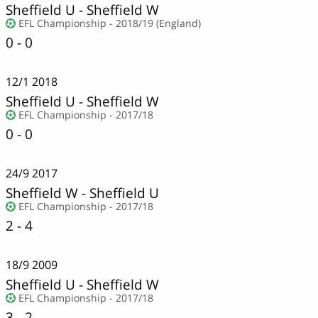
Sheffield U
-
Sheffield W
EFL Championship - 2018/19 (England)
0 - 0
12/1
2018
Sheffield U
-
Sheffield W
EFL Championship - 2017/18
0 - 0
24/9
2017
Sheffield W
-
Sheffield U
EFL Championship - 2017/18
2 - 4
18/9
2009
Sheffield U
-
Sheffield W
EFL Championship - 2017/18
3 - 2