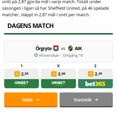
snitt på 2,87 gjorda mål i varje match. Totalt under
säsongen i ligan så har Sheffield United, på 46 spelade
matcher, släppt in 2,87 mål i snitt per match.
DAGENS MATCH
Örgryte
AIK
vs
Allsvenskan - Omgång 16
2.
3.
2.
65
60
45
Odds
Statistik