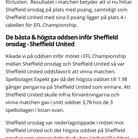
förlusten. Resultatet i matchen betyder att vi nu hittar
Sheffield onsdag på plats med poäng, samtidigt som
Sheffield United med sina 0 poäng ligger på plats 4 i
tabellen för EFL Championship.
De bästa & högsta oddsen inför Sheffield
onsdag - Sheffield United
Kikade vi på oddsen inför mötet i EFL Championship
mellan Sheffield onsdag och Sheffield United så var
Sheffield United oddsfavorit att vinna matchen.
Spelbolaget Expekt gav då det högsta oddset till 1.98
gånger pengarna på Sheffield United som vinnare. Att
Sheffield United skulle infria förväntningarna och
vinna matchen gav i snitt oddset 3,78 hos de 3
spelbolagen i listan ovan.
Sheffield onsdag var nederlagstippade i mötet mot
Sheffield United och det högsta oddset på Sheffield
onsdag som vinnare hittade du hos Unibet till oddset