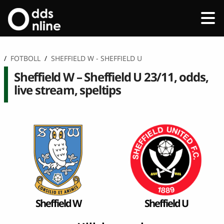
/
FOTBOLL
/
SHEFFIELD W - SHEFFIELD U
Sheffield W – Sheffield U 23/11, odds,
live stream, speltips
Sheffield W
Sheffield U