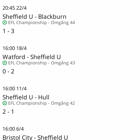
20:45
22/4
Sheffield U
-
Blackburn
EFL Championship - Omgång 44
1 - 3
16:00
18/4
Watford
-
Sheffield U
EFL Championship - Omgång 43
0 - 2
16:00
11/4
Sheffield U
-
Hull
EFL Championship - Omgång 42
2 - 1
16:00
6/4
Bristol City
-
Sheffield U