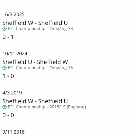
16/3
2025
Sheffield W
-
Sheffield U
EFL Championship - Omgång 38
0 - 1
10/11
2024
Sheffield U
-
Sheffield W
EFL Championship - Omgång 15
1 - 0
4/3
2019
Sheffield W
-
Sheffield U
EFL Championship - 2018/19 (England)
0 - 0
9/11
2018