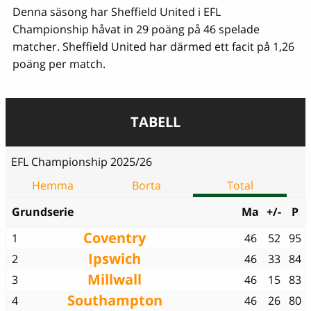
Denna säsong har Sheffield United i EFL
Championship håvat in 29 poäng på 46 spelade
matcher. Sheffield United har därmed ett facit på 1,26
poäng per match.
TABELL
EFL Championship 2025/26
Hemma
Borta
Total
Grundserie
Ma
+/-
P
Coventry
1
46
52
95
Ipswich
2
46
33
84
Millwall
3
46
15
83
Southampton
4
46
26
80