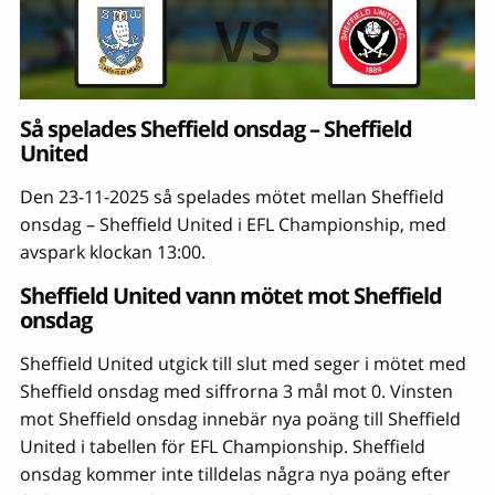
Så spelades Sheffield onsdag – Sheffield
United
Den 23-11-2025 så spelades mötet mellan Sheffield
onsdag – Sheffield United i EFL Championship, med
avspark klockan 13:00.
Sheffield United vann mötet mot Sheffield
onsdag
Sheffield United utgick till slut med seger i mötet med
Sheffield onsdag med siffrorna 3 mål mot 0. Vinsten
mot Sheffield onsdag innebär nya poäng till Sheffield
United i tabellen för EFL Championship. Sheffield
onsdag kommer inte tilldelas några nya poäng efter