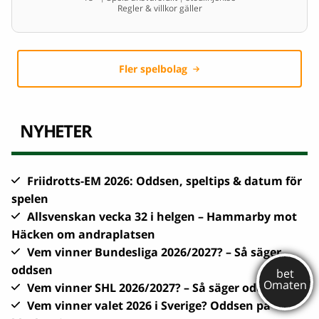
Regler & villkor gäller
Fler spelbolag
NYHETER
Friidrotts-EM 2026: Oddsen, speltips & datum för
spelen
Allsvenskan vecka 32 i helgen – Hammarby mot
Häcken om andraplatsen
Vem vinner Bundesliga 2026/2027? – Så säger
oddsen
Vem vinner SHL 2026/2027? – Så säger oddsen
Vem vinner valet 2026 i Sverige? Oddsen på