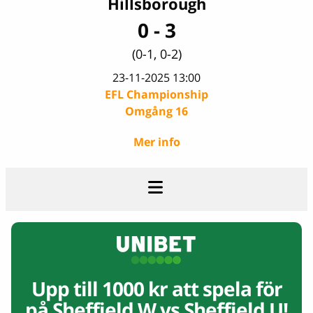
Hillsborough
0 - 3
(0-1, 0-2)
23-11-2025 13:00
EFL Championship
Omgång 16
Mer info
Upp till 1000 kr att spela för
på
Sheffield W vs Sheffield U!