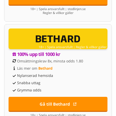
18+
Spela ansvarsfullt
stodlinjen.se
|
|
Regler & villkor gäller
18+
Spela ansvarsfullt
Regler & villkor gäller
|
|
100% upp till 1000 kr
Omsättningskrav 8x, minsta odds 1.80
Läs mer om 
Bethard
Nylanserad hemsida
Snabba uttag
Grymma odds
Gå till Bethard
18+
Spela ansvarsfullt
stodlinjen.se
|
|