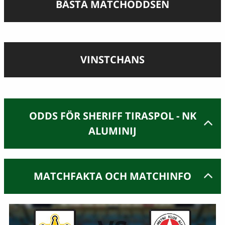
BÄSTA MATCHODDSEN
VINSTCHANS
ODDS FÖR SHERIFF TIRASPOL - NK
ALUMINIJ
MATCHFAKTA OCH MATCHINFO