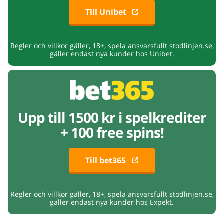
Till Unibet
Regler och villkor gäller, 18+, spela ansvarsfullt stodlinjen.se,
gäller endast nya kunder hos Unibet.
Upp till 1500 kr i spelkrediter
+ 100 free spins!
Till bet365
Regler och villkor gäller, 18+, spela ansvarsfullt stodlinjen.se,
gäller endast nya kunder hos Expekt.