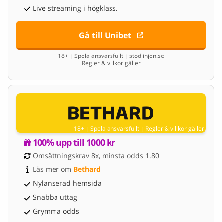
Live streaming i högklass.
Gå till Unibet
18+
Spela ansvarsfullt
stodlinjen.se
|
|
Regler & villkor gäller
18+
Spela ansvarsfullt
Regler & villkor gäller
|
|
100% upp till 1000 kr
Omsättningskrav 8x, minsta odds 1.80
Läs mer om 
Bethard
Nylanserad hemsida
Snabba uttag
Grymma odds