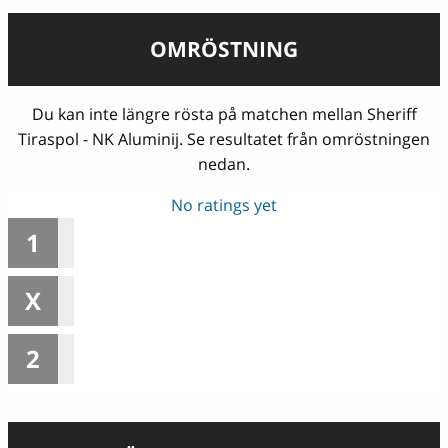
OMRÖSTNING
Du kan inte längre rösta på matchen mellan Sheriff
Tiraspol - NK Aluminij. Se resultatet från omröstningen
nedan.
No ratings yet
1
X
2