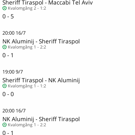
Sheriff Tiraspol
-
Maccabi Tel Aviv
Kvalomgång 2 - 1:2
0 - 5
20:00
16/7
NK Aluminij
-
Sheriff Tiraspol
Kvalomgång 1 - 2:2
0 - 1
19:00
9/7
Sheriff Tiraspol
-
NK Aluminij
Kvalomgång 1 - 1:2
0 - 0
20:00
16/7
NK Aluminij
-
Sheriff Tiraspol
Kvalomgång 1 - 2:2
0 - 1