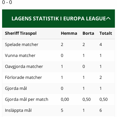
0 - 0
LAGENS STATISTIK I EUROPA LEAGUE
Sheriff Tiraspol
Hemma
Borta
Totalt
Spelade matcher
2
2
4
Vunna matcher
0
1
1
Oavgjorda matcher
1
0
1
Förlorade matcher
1
1
2
Gjorda mål
0
1
1
Gjorda mål per match
0,00
0,50
0,50
Insläppta mål
5
1
6