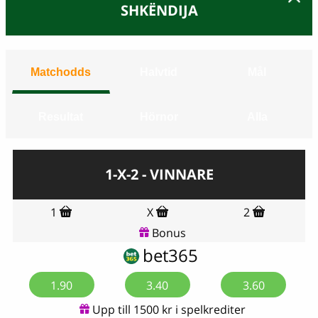
SHKËNDIJA
Matchodds
Halvtid
Mål
Resultat
Hörnor
Alla
1-X-2 - VINNARE
1
X
2
Bonus
bet365
1.90
3.40
3.60
Upp till 1500 kr i spelkrediter