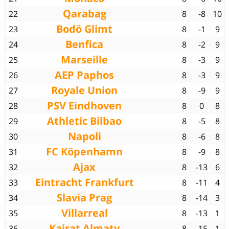
Qarabag
22
8
-8
10
Bodö Glimt
23
8
-1
9
Benfica
24
8
-2
9
Marseille
25
8
-3
9
AEP Paphos
26
8
-3
9
Royale Union
27
8
-9
9
PSV Eindhoven
28
8
0
8
Athletic Bilbao
29
8
-5
8
Napoli
30
8
-6
8
FC Köpenhamn
31
8
-9
8
Ajax
32
8
-13
6
Eintracht Frankfurt
33
8
-11
4
Slavia Prag
34
8
-14
3
Villarreal
35
8
-13
1
Kairat Almaty
36
8
-15
1