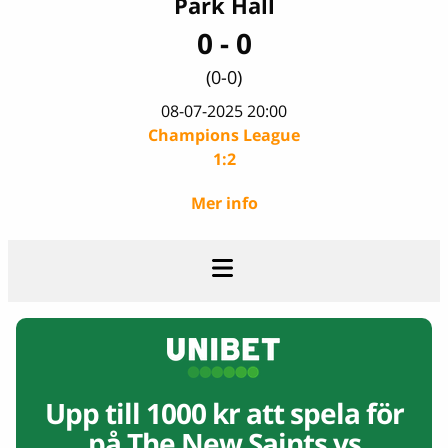
Park Hall
0 - 0
(0-0)
08-07-2025 20:00
Champions League
1:2
Mer info
Upp till 1000 kr att spela för
på
The New Saints vs