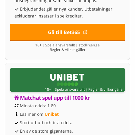
tidsbegränsningar samt villkor tillämpas.
Erbjudandet gäller nya kunder. Utbetalningar
exkluderar insatser i spelkrediter.
Gå till Bet365
18+
Spela ansvarsfullt
stodlinjen.se
|
|
Regler & villkor gäller
18+
Spela ansvarsfullt
Regler & villkor gäller
|
|
Matchat spel upp till 1000 kr
Minsta odds: 1.80
Läs mer om 
Unibet
Stort utbud och bra odds.
En av de stora giganterna.