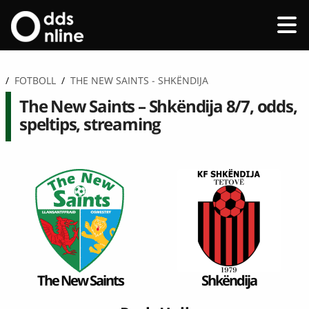
/
FOTBOLL
/
THE NEW SAINTS - SHKËNDIJA
The New Saints – Shkëndija 8/7, odds,
speltips, streaming
The New Saints
Shkëndija