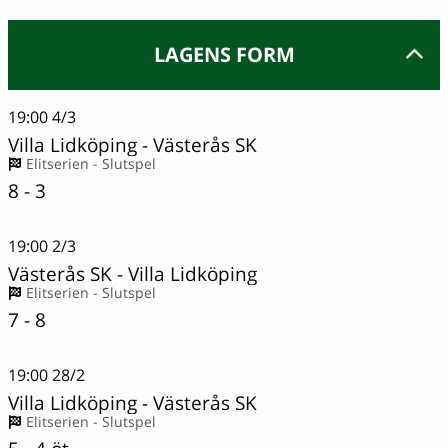
LAGENS FORM
19:00
4/3
Villa Lidköping
-
Västerås SK
Elitserien - Slutspel
8 - 3
19:00
2/3
Västerås SK
-
Villa Lidköping
Elitserien - Slutspel
7 - 8
19:00
28/2
Villa Lidköping
-
Västerås SK
Elitserien - Slutspel