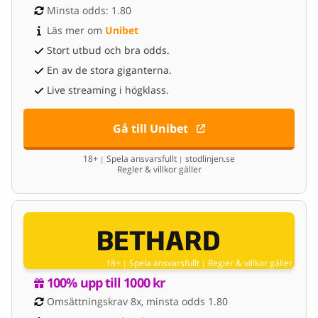
Minsta odds: 1.80
Läs mer om 
Unibet
Stort utbud och bra odds.
En av de stora giganterna.
Live streaming i högklass.
Gå till Unibet
18+
Spela ansvarsfullt
stodlinjen.se
|
|
Regler & villkor gäller
18+
Spela ansvarsfullt
Regler & villkor gäller
|
|
100% upp till 1000 kr
Omsättningskrav 8x, minsta odds 1.80