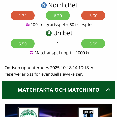
NordicBet
1.72
6.20
3.00
100 kr i gratisspel + 50 freespins
Unibet
-
5.50
3.05
Matchat spel upp till 1000 kr
Oddsen uppdaterades 2025-10-18 14:10:18. Vi
reserverar oss för eventuella avvikelser.
MATCHFAKTA OCH MATCHINFO