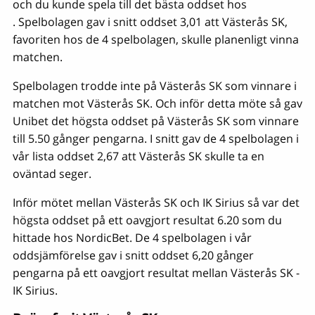
och du kunde spela till det bästa oddset hos
. Spelbolagen gav i snitt oddset 3,01 att Västerås SK,
favoriten hos de 4 spelbolagen, skulle planenligt vinna
matchen.
Spelbolagen trodde inte på Västerås SK som vinnare i
matchen mot Västerås SK. Och inför detta möte så gav
Unibet det högsta oddset på Västerås SK som vinnare
till 5.50 gånger pengarna. I snitt gav de 4 spelbolagen i
vår lista oddset 2,67 att Västerås SK skulle ta en
oväntad seger.
Inför mötet mellan Västerås SK och IK Sirius så var det
högsta oddset på ett oavgjort resultat 6.20 som du
hittade hos NordicBet. De 4 spelbolagen i vår
oddsjämförelse gav i snitt oddset 6,20 gånger
pengarna på ett oavgjort resultat mellan Västerås SK -
IK Sirius.