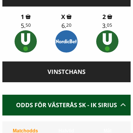
1
X
2
5.
6.
3.
50
20
05
VINSTCHANS
ODDS FÖR VÄSTERÅS SK - IK SIRIUS
Matchodds
Halvtid
Mål