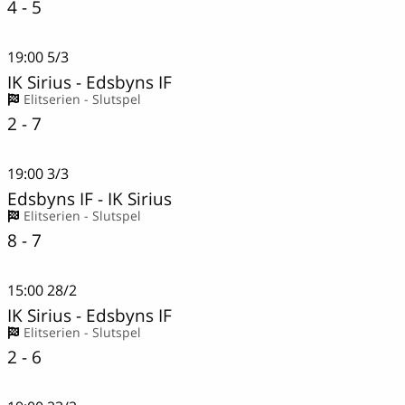
4 - 5
19:00
5/3
IK Sirius
-
Edsbyns IF
Elitserien - Slutspel
2 - 7
19:00
3/3
Edsbyns IF
-
IK Sirius
Elitserien - Slutspel
8 - 7
15:00
28/2
IK Sirius
-
Edsbyns IF
Elitserien - Slutspel
2 - 6