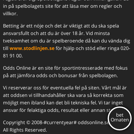
in på spelbolagets site för att läsa mer om regler och
villkor.
Betting är ett nöje och det är viktigt att du ska spela
ansvarsfullt och att du är över 18 år. Vid minsta
tveksamhet om du är spelberoende då kan du vända dig
till
www.stodlinjen.se
för hjälp och stöd eller ringa 020-
81 91 00.
Odds Online är en site för sportintresserade med fokus
på att jämföra odds och bonusar från spelbolagen.
Vi reserverar oss för eventuella fel på siten. Vårt mål är
att oddsen vi tillhandahåller ska vara så korrekta som
möjligt men ibland kan det bli tekniska fel. Vi tar inget
ansvar för felaktiga odds, resultat eller annan statistik.
Copyright © 2008-#currentyear# oddsonline.se
All Rights Reserved.