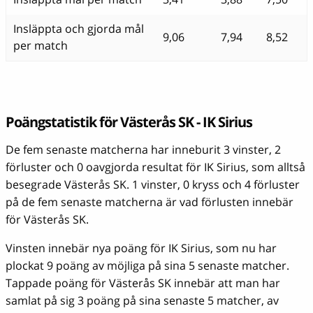
Insläppta och gjorda mål
9,06
7,94
8,52
per match
Poängstatistik för Västerås SK - IK Sirius
De fem senaste matcherna har inneburit 3 vinster, 2
förluster och 0 oavgjorda resultat för IK Sirius, som alltså
besegrade Västerås SK. 1 vinster, 0 kryss och 4 förluster
på de fem senaste matcherna är vad förlusten innebär
för Västerås SK.
Vinsten innebär nya poäng för IK Sirius, som nu har
plockat 9 poäng av möjliga på sina 5 senaste matcher.
Tappade poäng för Västerås SK innebär att man har
samlat på sig 3 poäng på sina senaste 5 matcher, av