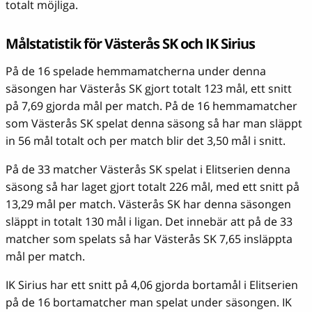
totalt möjliga.
Målstatistik för Västerås SK och IK Sirius
På de 16 spelade hemmamatcherna under denna
säsongen har Västerås SK gjort totalt 123 mål, ett snitt
på 7,69 gjorda mål per match. På de 16 hemmamatcher
som Västerås SK spelat denna säsong så har man släppt
in 56 mål totalt och per match blir det 3,50 mål i snitt.
På de 33 matcher Västerås SK spelat i Elitserien denna
säsong så har laget gjort totalt 226 mål, med ett snitt på
13,29 mål per match. Västerås SK har denna säsongen
släppt in totalt 130 mål i ligan. Det innebär att på de 33
matcher som spelats så har Västerås SK 7,65 insläppta
mål per match.
IK Sirius har ett snitt på 4,06 gjorda bortamål i Elitserien
på de 16 bortamatcher man spelat under säsongen. IK