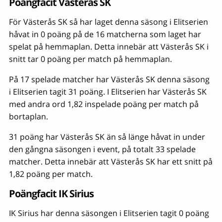
Poängfacit Västerås SK
För Västerås SK så har laget denna säsong i Elitserien
håvat in 0 poäng på de 16 matcherna som laget har
spelat på hemmaplan. Detta innebär att Västerås SK i
snitt tar 0 poäng per match på hemmaplan.
På 17 spelade matcher har Västerås SK denna säsong
i Elitserien tagit 31 poäng. I Elitserien har Västerås SK
med andra ord 1,82 inspelade poäng per match på
bortaplan.
31 poäng har Västerås SK än så länge håvat in under
den gångna säsongen i event, på totalt 33 spelade
matcher. Detta innebär att Västerås SK har ett snitt på
1,82 poäng per match.
Poängfacit IK Sirius
IK Sirius har denna säsongen i Elitserien tagit 0 poäng