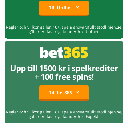
Till Unibet
Regler och villkor gäller, 18+, spela ansvarsfullt stodlinjen.se,
gäller endast nya kunder hos Unibet.
Upp till 1500 kr i spelkrediter
+ 100 free spins!
Till bet365
Regler och villkor gäller, 18+, spela ansvarsfullt stodlinjen.se,
gäller endast nya kunder hos Expekt.