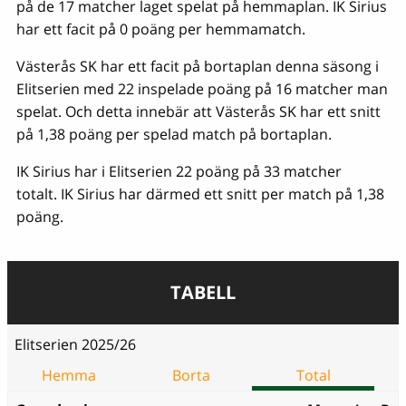
på de 17 matcher laget spelat på hemmaplan. IK Sirius
har ett facit på 0 poäng per hemmamatch.
Västerås SK har ett facit på bortaplan denna säsong i
Elitserien med 22 inspelade poäng på 16 matcher man
spelat. Och detta innebär att Västerås SK har ett snitt
på 1,38 poäng per spelad match på bortaplan.
IK Sirius har i Elitserien 22 poäng på 33 matcher
totalt. IK Sirius har därmed ett snitt per match på 1,38
poäng.
TABELL
Elitserien 2025/26
Hemma
Borta
Total