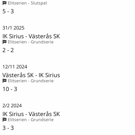
Elitserien - Slutspel
5 - 3
31/1
2025
IK Sirius
-
Västerås SK
Elitserien - Grundserie
2 - 2
12/11
2024
Västerås SK
-
IK Sirius
Elitserien - Grundserie
10 - 3
2/2
2024
IK Sirius
-
Västerås SK
Elitserien - Grundserie
3 - 3