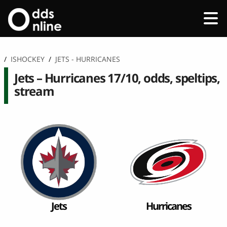
/
ISHOCKEY
/
JETS - HURRICANES
Jets – Hurricanes 17/10, odds, speltips,
stream
Jets
Hurricanes