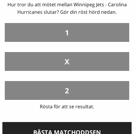
Hur tror du att mötet mellan Winnipeg Jets - Carolina
Hurricanes slutar? Gör din röst hörd nedan.
1
X
2
Rösta för att se resultat.
BÄSTA MATCHODDSEN