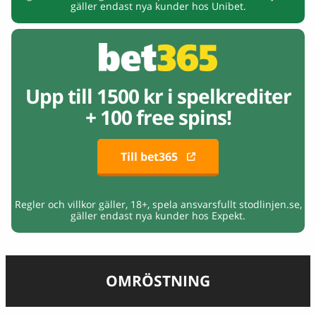
gäller endast nya kunder hos Unibet.
Upp till 1500 kr i spelkrediter
+ 100 free spins!
Till bet365
Regler och villkor gäller, 18+, spela ansvarsfullt stodlinjen.se,
gäller endast nya kunder hos Expekt.
OMRÖSTNING