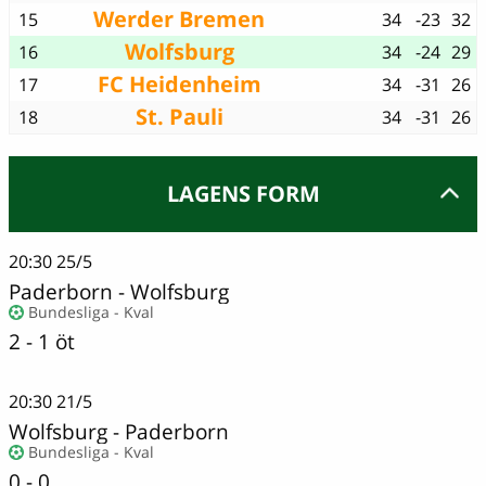
Werder Bremen
15
34
-23
32
Wolfsburg
16
34
-24
29
FC Heidenheim
17
34
-31
26
St. Pauli
18
34
-31
26
LAGENS FORM
20:30
25/5
Paderborn
-
Wolfsburg
Bundesliga - Kval
2 - 1 öt
20:30
21/5
Wolfsburg
-
Paderborn
Bundesliga - Kval
0 - 0