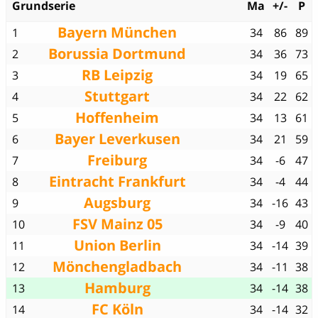
Grundserie
Ma
+/-
P
Bayern München
1
34
86
89
Borussia Dortmund
2
34
36
73
RB Leipzig
3
34
19
65
Stuttgart
4
34
22
62
Hoffenheim
5
34
13
61
Bayer Leverkusen
6
34
21
59
Freiburg
7
34
-6
47
Eintracht Frankfurt
8
34
-4
44
Augsburg
9
34
-16
43
FSV Mainz 05
10
34
-9
40
Union Berlin
11
34
-14
39
Mönchengladbach
12
34
-11
38
Hamburg
13
34
-14
38
FC Köln
14
34
-14
32