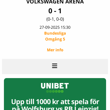
VOLKSWAGEN ARENA
0 - 1
(0-1, 0-0)
27-09-2025 15:30
Bundesliga
Omgång 5
Mer info
Upp till 1000 kr att spela för
på
Wolfsburg vs RB Leipzig!