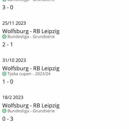
3 - 0
25/11
2023
Wolfsburg
-
RB Leipzig
Bundesliga - Grundserie
2 - 1
31/10
2023
Wolfsburg
-
RB Leipzig
Tyska cupen - 2023/24
1 - 0
18/2
2023
Wolfsburg
-
RB Leipzig
Bundesliga - Grundserie
0 - 3