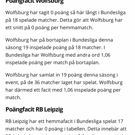
Poängfacit Wolfsburg
Wolfsburg har tagit 0 poäng så här långt i Bundesliga
på 18 spelade matcher. Detta gör att Wolfsburg har
ett snitt på 0 poäng per hemmamatch.
Wolfsburg har på bortaplan i Bundesliga denna
säsong 19 inspelade poäng på 18 matcher. I
Bundesliga har Wolfsburg med andra ord 1,06
inspelade poäng per match på bortaplan.
Wolfsburg har samlat in 19 poäng denna säsong i
event, på de 36 matcher laget har spelat. Wolfsburg
har därmed ett facit med 1,06 inspelade poäng per
match.
Poängfacit RB Leipzig
RB Leipzig har ett hemmafacit i Bundesliga spelat 17
matcher och har 0 poäng i tabellen. Detta innebär att