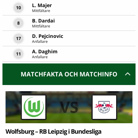
L. Majer
10
Mittfältare
B. Dardai
8
Mittfältare
D. Pejcinovic
17
Anfallare
A. Daghim
11
Anfallare
MATCHFAKTA OCH MATCHINFO
Wolfsburg – RB Leipzig i Bundesliga