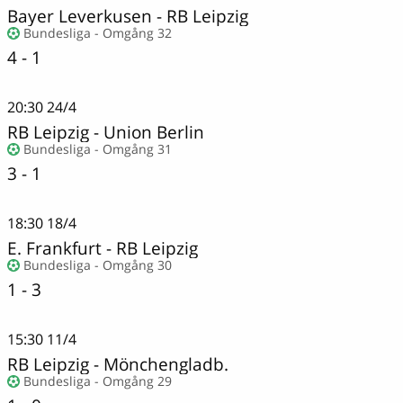
Bayer Leverkusen
-
RB Leipzig
Bundesliga - Omgång 32
4 - 1
20:30
24/4
RB Leipzig
-
Union Berlin
Bundesliga - Omgång 31
3 - 1
18:30
18/4
E. Frankfurt
-
RB Leipzig
Bundesliga - Omgång 30
1 - 3
15:30
11/4
RB Leipzig
-
Mönchengladb.
Bundesliga - Omgång 29