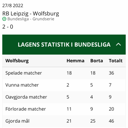
27/8
2022
RB Leipzig
-
Wolfsburg
Bundesliga - Grundserie
2 - 0
LAGENS STATISTIK I BUNDESLIGA
Wolfsburg
Hemma
Borta
Totalt
Spelade matcher
18
18
36
Vunna matcher
2
5
7
Oavgjorda matcher
5
4
9
Förlorade matcher
11
9
20
Gjorda mål
21
25
46