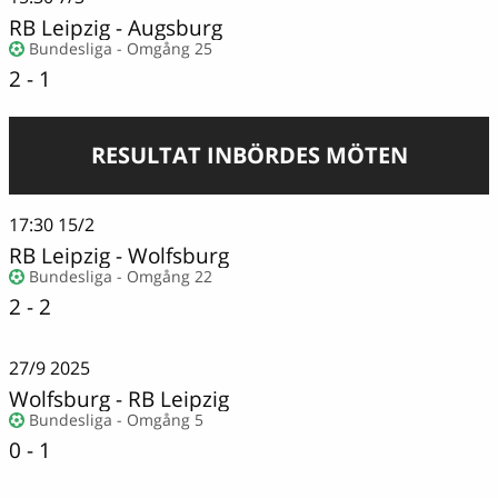
RB Leipzig
-
Augsburg
Bundesliga - Omgång 25
2 - 1
RESULTAT INBÖRDES MÖTEN
17:30
15/2
RB Leipzig
-
Wolfsburg
Bundesliga - Omgång 22
2 - 2
27/9
2025
Wolfsburg
-
RB Leipzig
Bundesliga - Omgång 5
0 - 1