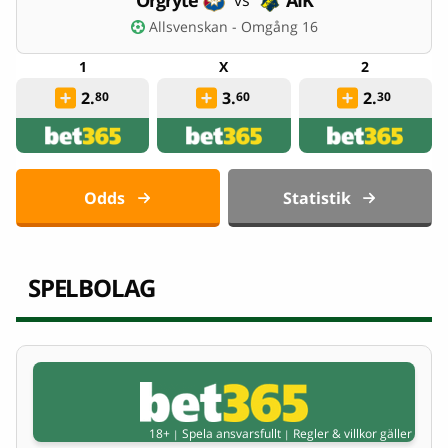
Örgryte
AIK
vs
Allsvenskan - Omgång 16
2.
3.
2.
80
60
30
Odds
Statistik
SPELBOLAG
18+
Spela ansvarsfullt
Regler & villkor gäller
|
|