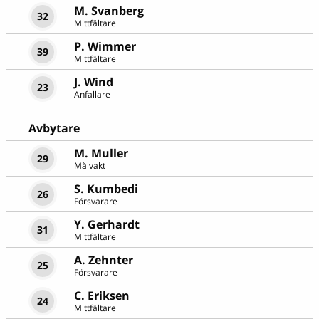
M. Svanberg
32
Mittfältare
P. Wimmer
39
Mittfältare
J. Wind
23
Anfallare
Avbytare
M. Muller
29
Målvakt
S. Kumbedi
26
Försvarare
Y. Gerhardt
31
Mittfältare
A. Zehnter
25
Försvarare
C. Eriksen
24
Mittfältare