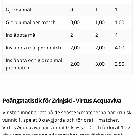
Gjorda mål
0
1
1
Gjorda mål per match
0,00
1,00
1,00
Insläppta mål
2
2
4
Insläppta mål per match
2,00
2,00
4,00
Insläppta och gjorda mål
2,00
3,00
2,50
per match
Poängstatistik för Zrinjski - Virtus Acquaviva
Vinsten innebär att på de seaste 5 matcherna har Zrinjski
vunnit 1, spelat 0 oavgjorda och förlorat 1 matcher.
Virtus Acquaviva har vunnit 0, kryssat 0 och förlorat 1 av
sina fem senast spelade matcher, men förlusten mot