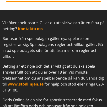
Vi söker speltipsare. Gillar du att skriva och är en fena på
betting?
Kontakta oss
Bonusar från spelbolagen gäller nya spelare som
registrerar sig. Spelbolagens regler och villkor gäller. Gå
in på spelbolagets site för att läsa mer om regler och
villkor.
Betting är ett nöje och det är viktigt att du ska spela
ansvarsfullt och att du är över 18 år. Vid minsta
tveksamhet om du är spelberoende då kan du vända dig
till
www.stodlinjen.se
för hjälp och stöd eller ringa 020-
81 91 00.
Odds Online är en site för sportintresserade med fokus
på att jämföra odds och bonusar från spelbolagen.