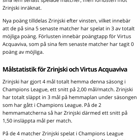
Zrinjski inräknat.
Nya poäng tilldelas Zrinjski efter vinsten, vilket innebär
att de på sina 5 senaste matcher har spelat in 3 av totalt
möjliga poäng. Förlusten innebär poängtapp för Virtus
Acquaviva, som på sina fem senaste matcher har tagit 0
poäng av möjliga.
Målstatistik för Zrinjski och Virtus Acquaviva
Zrinjski har gjort 4 mål totalt hemma denna säsong i
Champions League, ett snitt på 2,00 mål/match. Zrinjski
har totalt släppt in 3 mål på hemmaplan under säsongen
som har gått i Champions League. På de 2
hemmamatcherna så har Zrinjski därmed ett snitt på
1,50 insläppta mål per match.
På de 4 matcher Zrinjski spelat i Champions League