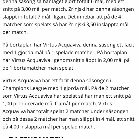
denna säsong så har laget gjort totalt 6 mål, med ett
snitt på 3,00 mål per match. Zrinjski har denna säsongen
släppt in totalt 7 mål i ligan. Det innebär att på de 4
matcher som spelats så har Zrinjski 3,50 insläppta mål
per match.
På bortaplan har Virtus Acquaviva denna säsong ett facit
med 1 gjorda mål på 1 spelade matcher. På bortaplan
har Virtus Acquaviva i genomsnitt släppt in 2,00 mål på
de 1 bortamatcher man spelat.
Virtus Acquaviva har ett facit denna säsongen i
Champions League med 1 gjorda mål. På de 2 matcher
som Virtus Acquaviva har spelat så har man ett snitt på
1,00 producerade mål framåt per match. Virtus
Acquaviva har totalt spelat 2 matcher under säsongen
och på dessa 2 matcher har man släppt in 4 mål, ett snitt
på 4,00 insläppta mål per spelad match.