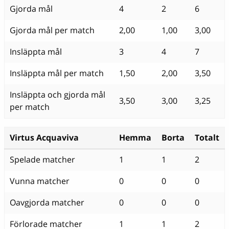
Gjorda mål
4
2
6
Gjorda mål per match
2,00
1,00
3,00
Insläppta mål
3
4
7
Insläppta mål per match
1,50
2,00
3,50
Insläppta och gjorda mål
3,50
3,00
3,25
per match
Virtus Acquaviva
Hemma
Borta
Totalt
Spelade matcher
1
1
2
Vunna matcher
0
0
0
Oavgjorda matcher
0
0
0
Förlorade matcher
1
1
2