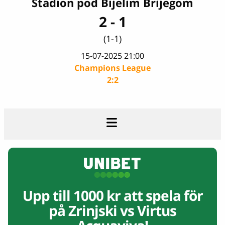
Stadion pod Bijelim Brijegom
2 - 1
(1-1)
15-07-2025 21:00
Champions League
2:2
Upp till 1000 kr att spela för
på
Zrinjski vs Virtus