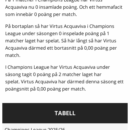
Acquaviva nu 0 insamlade poäng. Och ett hemmafacit
som innebär 0 poäng per match.
På bortaplan så har Virtus Acquaviva i Champions
League under säsongen 0 inspelade poäng på 1
matcher laget har spelat. Så här långt så har Virtus
Acquaviva därmed ett bortasnitt på 0,00 poäng per
match.
I Champions League har Virtus Acquaviva under
säsong tagit 0 poäng på 2 matcher laget har
spelat. Virtus Acquaviva har därmed denna säsong ett
poängsnitt på 0,00 poäng per match.
TABELL
Champions League 2025/26