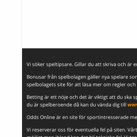
Vi söker speltipsare. Gillar du att skriva och är 
Bonusar från spelbolagen gäller nya spelare som 
spelbolagets site för att läsa mer om regler och v
Betting är ett nöje och det är viktigt att du ska
du är spelberoende då kan du vända dig till
www
Odds Online är en site för sportintresserade m
Vi reserverar oss för eventuella fel på siten. Vå