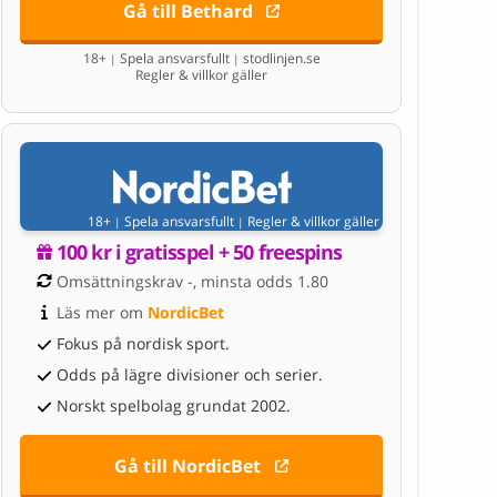
Gå till Bethard
18+
Spela ansvarsfullt
stodlinjen.se
|
|
Regler & villkor gäller
18+
Spela ansvarsfullt
Regler & villkor gäller
|
|
100 kr i gratisspel + 50 freespins
Omsättningskrav -, minsta odds 1.80
Läs mer om 
NordicBet
Fokus på nordisk sport.
Odds på lägre divisioner och serier.
Norskt spelbolag grundat 2002.
Gå till NordicBet