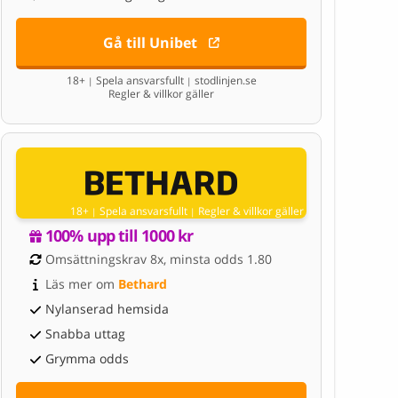
Gå till Unibet
18+
Spela ansvarsfullt
stodlinjen.se
|
|
Regler & villkor gäller
18+
Spela ansvarsfullt
Regler & villkor gäller
|
|
100% upp till 1000 kr
Omsättningskrav 8x, minsta odds 1.80
Läs mer om 
Bethard
Nylanserad hemsida
Snabba uttag
Grymma odds