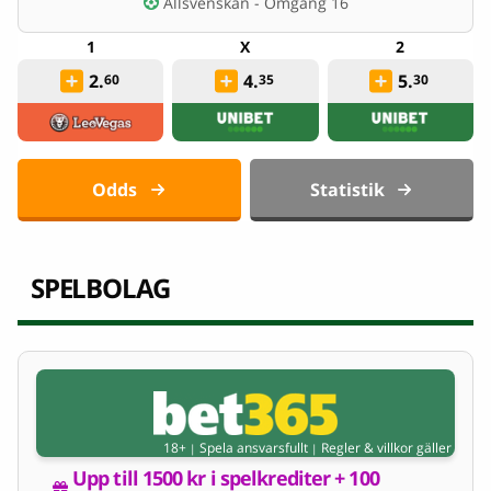
Allsvenskan - Omgång 16
2.
4.
5.
60
35
30
Odds
Statistik
SPELBOLAG
18+
Spela ansvarsfullt
Regler & villkor gäller
|
|
Upp till 1500 kr i spelkrediter + 100 