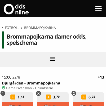
/
FOTBOLL
/
BROMMAPOJKARNA
Brommapojkarna damer odds,
spelschema
15:00
22/8
+13
Djurgården - Brommapojkarna
Damallsvenskan - Grundserie
1.
3.
6.
48
70
75