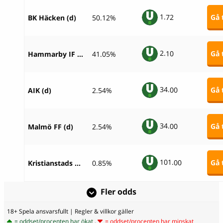
1.
72
Gå t
BK Häcken (d)
50.12%
2.
10
Gå t
Hammarby IF (d)
41.05%
34.
00
Gå t
AIK (d)
2.54%
34.
00
Gå t
Malmö FF (d)
2.54%
101.
00
Gå t
Kristianstads DFF (d)
0.85%
Fler odds
18+ Spela ansvarsfullt
| Regler & villkor gäller
= oddset/procenten har ökat
,
= oddset/procenten har minskat