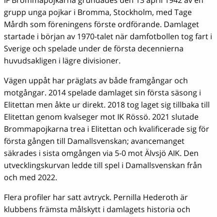
grupp unga pojkar i Bromma, Stockholm, med Tage
Mårdh som föreningens förste ordförande. Damlaget
startade i början av 1970-talet när damfotbollen tog fart i
Sverige och spelade under de första decennierna
huvudsakligen i lägre divisioner.
Vägen uppåt har präglats av både framgångar och
motgångar. 2014 spelade damlaget sin första säsong i
Elitettan men åkte ur direkt. 2018 tog laget sig tillbaka till
Elitettan genom kvalseger mot IK Rössö. 2021 slutade
Brommapojkarna trea i Elitettan och kvalificerade sig för
första gången till Damallsvenskan; avancemanget
säkrades i sista omgången via 5-0 mot Älvsjö AIK. Den
utvecklingskurvan ledde till spel i Damallsvenskan från
och med 2022.
Flera profiler har satt avtryck. Pernilla Hederoth är
klubbens främsta målskytt i damlagets historia och