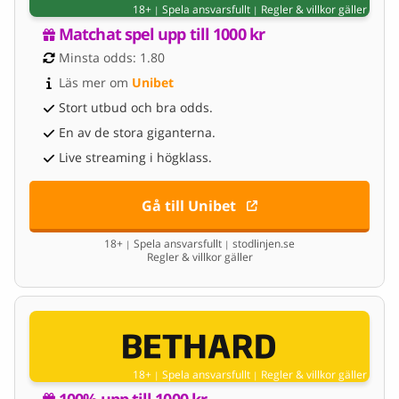
18+
Spela ansvarsfullt
Regler & villkor gäller
|
|
Matchat spel upp till 1000 kr
Minsta odds: 1.80
Läs mer om 
Unibet
Stort utbud och bra odds.
En av de stora giganterna.
Live streaming i högklass.
Gå till Unibet
18+
Spela ansvarsfullt
stodlinjen.se
|
|
Regler & villkor gäller
18+
Spela ansvarsfullt
Regler & villkor gäller
|
|
100% upp till 1000 kr