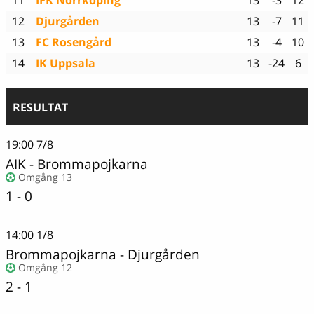
11
IFK Norrköping
13
-3
12
12
Djurgården
13
-7
11
13
FC Rosengård
13
-4
10
14
IK Uppsala
13
-24
6
RESULTAT
19:00
7/8
AIK
-
Brommapojkarna
Omgång 13
1 - 0
14:00
1/8
Brommapojkarna
-
Djurgården
Omgång 12
2 - 1