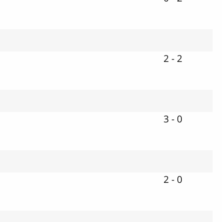
2 - 2
3 - 0
2 - 0