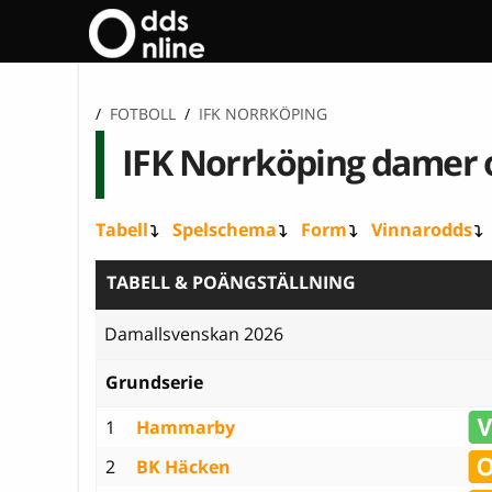
/
FOTBOLL
/
IFK NORRKÖPING
IFK Norrköping damer 
Tabell
Spelschema
Form
Vinnarodds
TABELL & POÄNGSTÄLLNING
Damallsvenskan 2026
Grundserie
1
Hammarby
2
BK Häcken