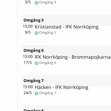
3/5
Omgång 4
Omgång 5
Kristianstad - IFK Norrköping
15:00
9/5
Omgång 5
Omgång 6
IFK Norrköping
-
Brommapojkarna
15:00
17/5
Omgång 6
Omgång 7
Häcken
-
IFK Norrköping
15:00
24/5
Omgång 7
Omgång 8