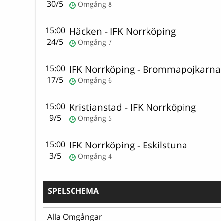
30/5
Omgång 8
Häcken
-
IFK Norrköping
15:00
24/5
Omgång 7
IFK Norrköping
-
Brommapojkarna
15:00
17/5
Omgång 6
Kristianstad
-
IFK Norrköping
15:00
9/5
Omgång 5
IFK Norrköping
-
Eskilstuna
15:00
3/5
Omgång 4
SPELSCHEMA