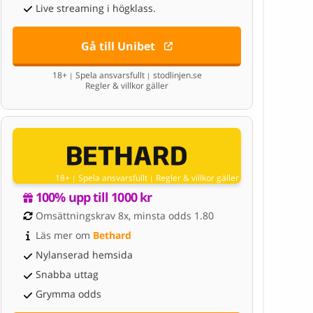
Live streaming i högklass.
Gå till Unibet
18+
Spela ansvarsfullt
stodlinjen.se
|
|
Regler & villkor gäller
18+
Spela ansvarsfullt
Regler & villkor gäller
|
|
100% upp till 1000 kr
Omsättningskrav 8x, minsta odds 1.80
Läs mer om 
Bethard
Nylanserad hemsida
Snabba uttag
Grymma odds