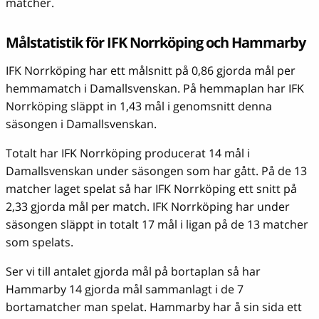
matcher.
Målstatistik för IFK Norrköping och Hammarby
IFK Norrköping har ett målsnitt på 0,86 gjorda mål per
hemmamatch i Damallsvenskan. På hemmaplan har IFK
Norrköping släppt in 1,43 mål i genomsnitt denna
säsongen i Damallsvenskan.
Totalt har IFK Norrköping producerat 14 mål i
Damallsvenskan under säsongen som har gått. På de 13
matcher laget spelat så har IFK Norrköping ett snitt på
2,33 gjorda mål per match. IFK Norrköping har under
säsongen släppt in totalt 17 mål i ligan på de 13 matcher
som spelats.
Ser vi till antalet gjorda mål på bortaplan så har
Hammarby 14 gjorda mål sammanlagt i de 7
bortamatcher man spelat. Hammarby har å sin sida ett