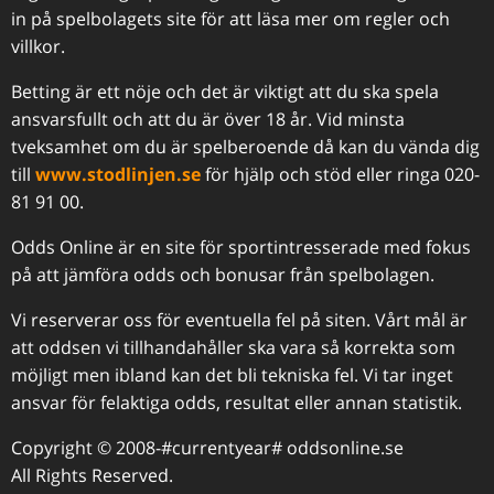
in på spelbolagets site för att läsa mer om regler och
villkor.
Betting är ett nöje och det är viktigt att du ska spela
ansvarsfullt och att du är över 18 år. Vid minsta
tveksamhet om du är spelberoende då kan du vända dig
till
www.stodlinjen.se
för hjälp och stöd eller ringa 020-
81 91 00.
Odds Online är en site för sportintresserade med fokus
på att jämföra odds och bonusar från spelbolagen.
Vi reserverar oss för eventuella fel på siten. Vårt mål är
att oddsen vi tillhandahåller ska vara så korrekta som
möjligt men ibland kan det bli tekniska fel. Vi tar inget
ansvar för felaktiga odds, resultat eller annan statistik.
Copyright © 2008-#currentyear# oddsonline.se
All Rights Reserved.