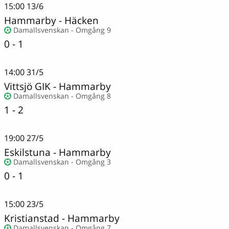
15:00
13/6
Hammarby
-
Häcken
Damallsvenskan - Omgång 9
0 - 1
14:00
31/5
Vittsjö GIK
-
Hammarby
Damallsvenskan - Omgång 8
1 - 2
19:00
27/5
Eskilstuna
-
Hammarby
Damallsvenskan - Omgång 3
0 - 1
15:00
23/5
Kristianstad
-
Hammarby
Damallsvenskan - Omgång 7