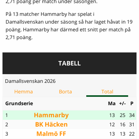
2,71 poäng per match under säsongen.
På 13 matcher Hammarby har spelat i
Damallsvenskan under säsong så har laget håvat in 19
poäng. Hammarby har därmed ett snitt per match på
2,71 poäng.
TABELL
Damallsvenskan 2026
Hemma
Borta
Total
Grundserie
Ma
+/-
P
Hammarby
1
13
25
34
BK Häcken
2
12
16
31
Malmö FF
3
13
13
22