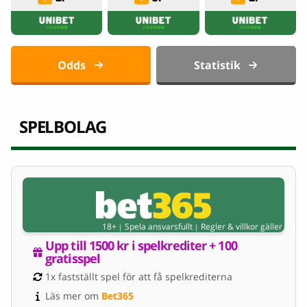
Odds
Statistik
SPELBOLAG
18+
Spela ansvarsfullt
Regler & villkor gäller
|
|
Upp till 1500 kr i spelkrediter + 100 
gratisspel
1x fastställt spel för att få spelkrediterna
Läs mer om 
Bet365