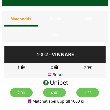
Matchodds
Halvtid
Mål
Alla
1-X-2 - VINNARE
1
X
2
Bonus
Unibet
7.00
4.40
1.35
Matchat spel upp till 1000 kr