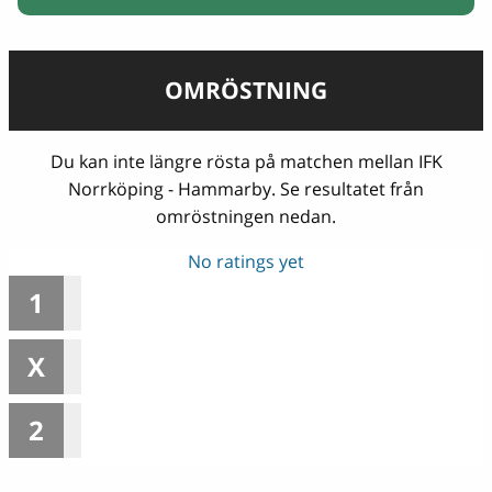
OMRÖSTNING
Du kan inte längre rösta på matchen mellan IFK
Norrköping - Hammarby. Se resultatet från
omröstningen nedan.
No ratings yet
1
X
2