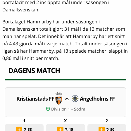
bortafacit med 2 insläppta mål under säsongen i
Damallsvenskan.
Bortalaget Hammarby har under säsongen i
Damallsvenskan totalt gjort 31 mål i de 13 matcher som
man har spelat. Det innebär att Hammarby har ett snitt
på 4,43 gjorda mål i varje match. Totalt under säsongen i
ligan så har Hammarby, på 13 spelade matcher, släppt in
0,86 mål i snitt per match.
DAGENS MATCH
Kristianstads FF
Ängelholms FF
vs
Division 1 - Södra
2.
3.
2.
38
15
50