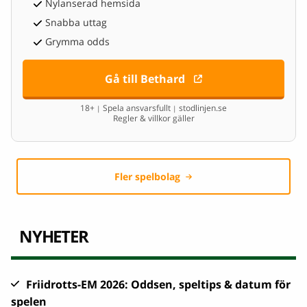
Nylanserad hemsida
Snabba uttag
Grymma odds
Gå till Bethard
18+
Spela ansvarsfullt
stodlinjen.se
|
|
Regler & villkor gäller
Fler spelbolag
NYHETER
Friidrotts-EM 2026: Oddsen, speltips & datum för
spelen