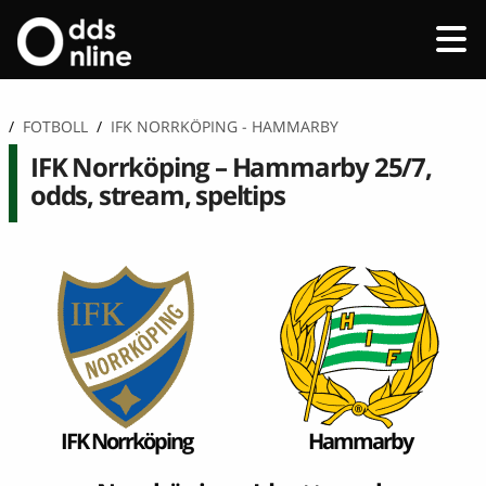
/
FOTBOLL
/
IFK NORRKÖPING - HAMMARBY
IFK Norrköping – Hammarby 25/7,
odds, stream, speltips
IFK Norrköping
Hammarby