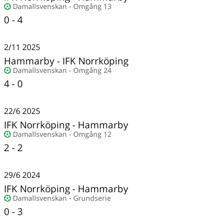
Damallsvenskan - Omgång 13
0 - 4
2/11
2025
Hammarby
-
IFK Norrköping
Damallsvenskan - Omgång 24
4 - 0
22/6
2025
IFK Norrköping
-
Hammarby
Damallsvenskan - Omgång 12
2 - 2
29/6
2024
IFK Norrköping
-
Hammarby
Damallsvenskan - Grundserie
0 - 3