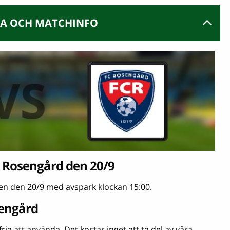
A OCH MATCHINFO
C Rosengård den 20/9
n den 20/9 med avspark klockan 15:00.
sengård
ria att använda. Det kostar inget att ta del av våra