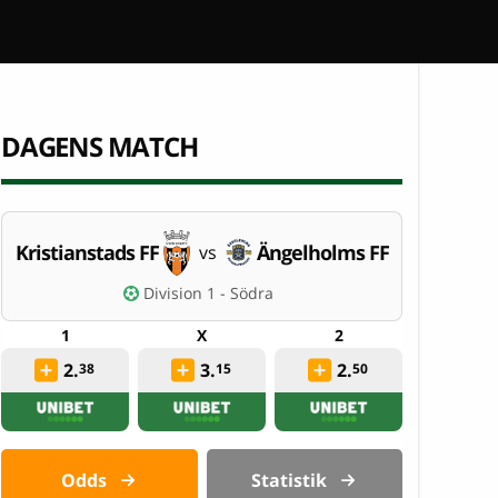
DAGENS MATCH
Kristianstads FF
Ängelholms FF
vs
Division 1 - Södra
2.
3.
2.
38
15
50
Odds
Statistik