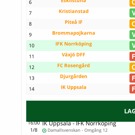
Eskilstuna
6
Kristianstad
7
Piteå IF
8
Brommapojkarna
9
IFK Norrköping
10
Växjö DFF
11
FC Rosengård
12
Djurgården
13
IK Uppsala
14
LA
IK Uppsala
-
IFK Norrköping
16:00
1/8
Damallsvenskan - Omgång 12