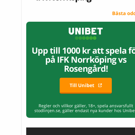
Bästa od
Upp till 1000 kr att spela f
på
IFK Norrköping vs
Rosengård!
Till Unibet
Regler och villkor gäller, 18+, spela ansvarsfullt
stodlinjen.se, gäller endast nya kunder hos Unibe