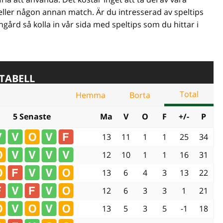
eller någon annan match. Är du intresserad av speltips
ård så kolla in vår sida med speltips som du hittar i
TABELL
Total
Hemma
Borta
5 Senaste
Ma
V
O
F
+/-
P
13
11
1
1
25
34
12
10
1
1
16
31
13
6
4
3
13
22
12
6
3
3
1
21
13
5
3
5
-1
18