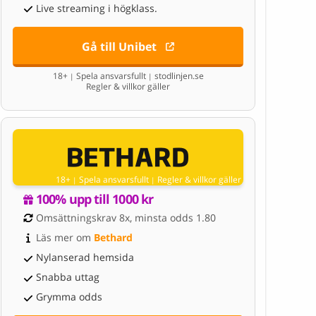
Live streaming i högklass.
Gå till Unibet
18+
Spela ansvarsfullt
stodlinjen.se
|
|
Regler & villkor gäller
18+
Spela ansvarsfullt
Regler & villkor gäller
|
|
100% upp till 1000 kr
Omsättningskrav 8x, minsta odds 1.80
Läs mer om 
Bethard
Nylanserad hemsida
Snabba uttag
Grymma odds