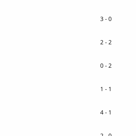
3 - 0
2 - 2
0 - 2
1 - 1
4 - 1
2 - 0