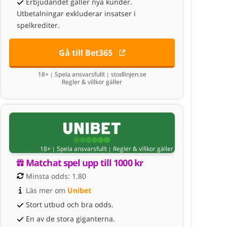
Erbjudandet gäller nya kunder.
Utbetalningar exkluderar insatser i
spelkrediter.
Gå till Bet365
18+
Spela ansvarsfullt
stodlinjen.se
|
|
Regler & villkor gäller
18+
Spela ansvarsfullt
Regler & villkor gäller
|
|
Matchat spel upp till 1000 kr
Minsta odds: 1.80
Läs mer om 
Unibet
Stort utbud och bra odds.
En av de stora giganterna.