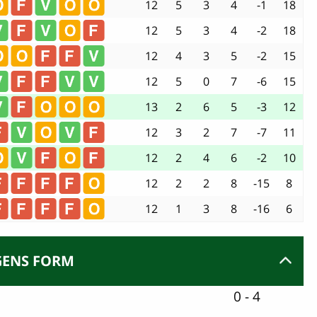
12
5
3
4
-1
18
12
5
3
4
-2
18
12
4
3
5
-2
15
12
5
0
7
-6
15
13
2
6
5
-3
12
12
3
2
7
-7
11
12
2
4
6
-2
10
12
2
2
8
-15
8
12
1
3
8
-16
6
GENS FORM
0 - 4