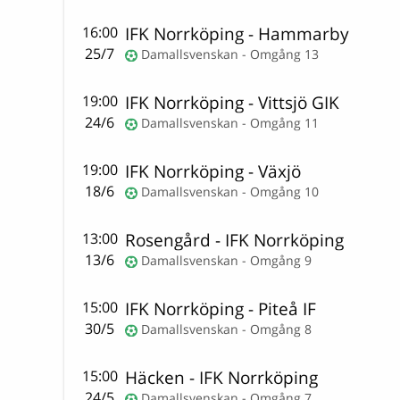
IFK Norrköping
-
Hammarby
16:00
25/7
Damallsvenskan - Omgång 13
IFK Norrköping
-
Vittsjö GIK
19:00
24/6
Damallsvenskan - Omgång 11
IFK Norrköping
-
Växjö
19:00
18/6
Damallsvenskan - Omgång 10
Rosengård
-
IFK Norrköping
13:00
13/6
Damallsvenskan - Omgång 9
IFK Norrköping
-
Piteå IF
15:00
30/5
Damallsvenskan - Omgång 8
Häcken
-
IFK Norrköping
15:00
24/5
Damallsvenskan - Omgång 7