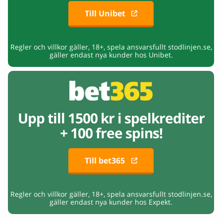
Till Unibet
Regler och villkor gäller, 18+, spela ansvarsfullt stodlinjen.se,
gäller endast nya kunder hos Unibet.
Upp till 1500 kr i spelkrediter
+ 100 free spins!
Till bet365
Regler och villkor gäller, 18+, spela ansvarsfullt stodlinjen.se,
gäller endast nya kunder hos Expekt.