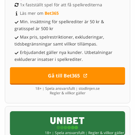
1x fastställt spel för att få spelkrediterna
Läs mer om 
Bet365
Min. insättning för spelkrediter är 50 kr &
gratisspel är 500 kr
Max pris, spelrestriktioner, exkluderingar,
tidsbegränsningar samt villkor tillämpas.
Erbjudandet gäller nya kunder. Utbetalningar
exkluderar insatser i spelkrediter.
Gå till Bet365
18+
Spela ansvarsfullt
stodlinjen.se
|
|
Regler & villkor gäller
18+
Spela ansvarsfullt
Regler & villkor gäller
|
|