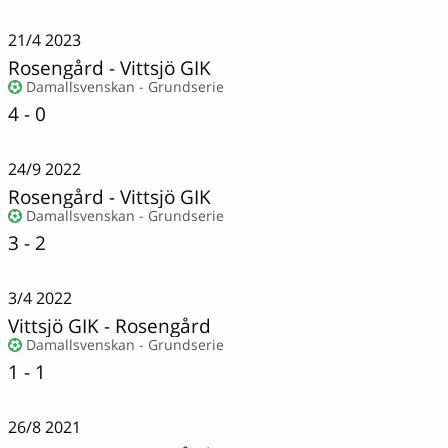
21/4
2023
Rosengård
-
Vittsjö GIK
Damallsvenskan - Grundserie
4 - 0
24/9
2022
Rosengård
-
Vittsjö GIK
Damallsvenskan - Grundserie
3 - 2
3/4
2022
Vittsjö GIK
-
Rosengård
Damallsvenskan - Grundserie
1 - 1
26/8
2021