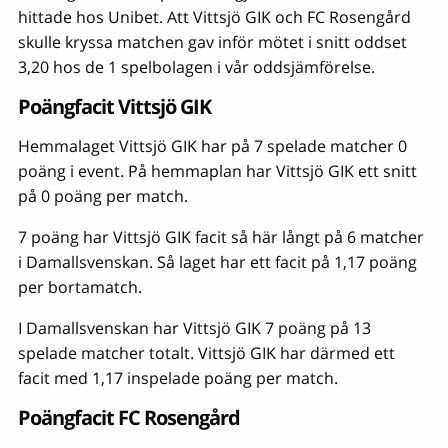
hittade hos Unibet. Att Vittsjö GIK och FC Rosengård
skulle kryssa matchen gav inför mötet i snitt oddset
3,20 hos de 1 spelbolagen i vår oddsjämförelse.
Poängfacit Vittsjö GIK
Hemmalaget Vittsjö GIK har på 7 spelade matcher 0
poäng i event. På hemmaplan har Vittsjö GIK ett snitt
på 0 poäng per match.
7 poäng har Vittsjö GIK facit så här långt på 6 matcher
i Damallsvenskan. Så laget har ett facit på 1,17 poäng
per bortamatch.
I Damallsvenskan har Vittsjö GIK 7 poäng på 13
spelade matcher totalt. Vittsjö GIK har därmed ett
facit med 1,17 inspelade poäng per match.
Poängfacit FC Rosengård