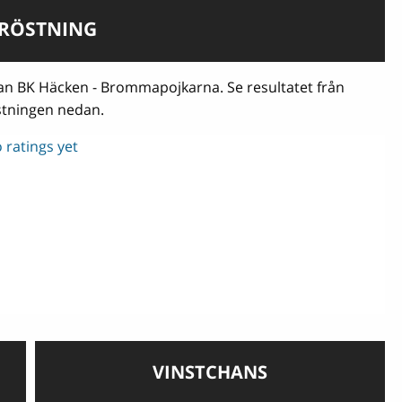
RÖSTNING
an BK Häcken - Brommapojkarna. Se resultatet från
tningen nedan.
 ratings yet
VINSTCHANS