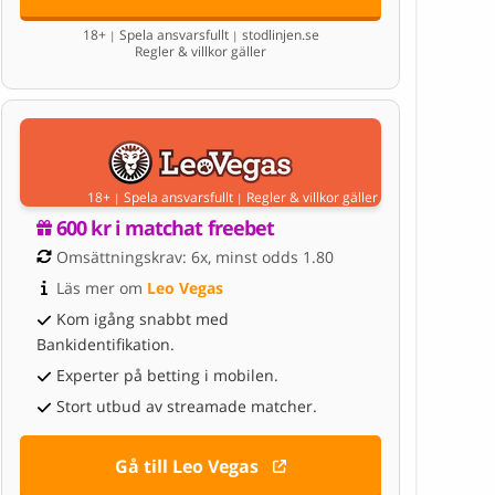
18+
Spela ansvarsfullt
stodlinjen.se
|
|
Regler & villkor gäller
18+
Spela ansvarsfullt
Regler & villkor gäller
|
|
600 kr i matchat freebet
Omsättningskrav: 6x, minst odds 1.80
Läs mer om 
Leo Vegas
Kom igång snabbt med
Bankidentifikation.
Experter på betting i mobilen.
Stort utbud av streamade matcher.
Gå till Leo Vegas