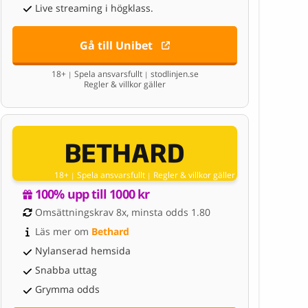
Live streaming i högklass.
Gå till Unibet
18+
Spela ansvarsfullt
stodlinjen.se
|
|
Regler & villkor gäller
18+
Spela ansvarsfullt
Regler & villkor gäller
|
|
100% upp till 1000 kr
Omsättningskrav 8x, minsta odds 1.80
Läs mer om 
Bethard
Nylanserad hemsida
Snabba uttag
Grymma odds