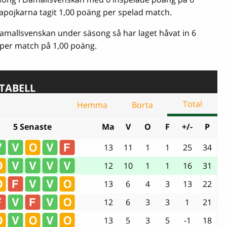
pojkarna tagit 1,00 poäng per spelad match.
mallsvenskan under säsong så har laget håvat in 6
per match på 1,00 poäng.
TABELL
Total
Hemma
Borta
5 Senaste
Ma
V
O
F
+/-
P
13
11
1
1
25
34
12
10
1
1
16
31
13
6
4
3
13
22
12
6
3
3
1
21
13
5
3
5
-1
18