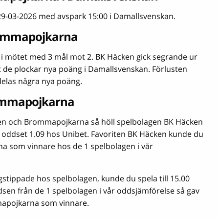
-03-2026 med avspark 15:00 i Damallsvenskan.
rommapojkarna
i mötet med 3 mål mot 2. BK Häcken gick segrande ur
 de plockar nya poäng i Damallsvenskan. Förlusten
delas några nya poäng.
rommapojkarna
en och Brommapojkarna så höll spelbolagen BK Häcken
ta oddset 1.09 hos Unibet. Favoriten BK Häcken kunde du
rna som vinnare hos de 1 spelbolagen i vår
tippade hos spelbolagen, kunde du spela till 15.00
sen från de 1 spelbolagen i vår oddsjämförelse så gav
mmapojkarna som vinnare.