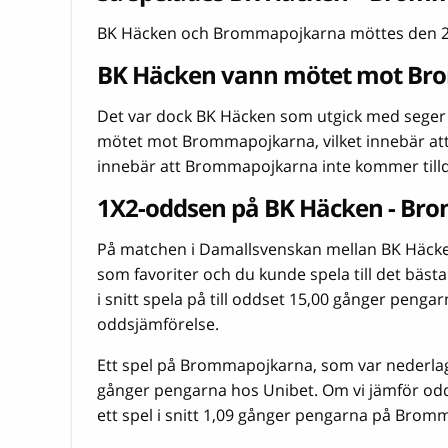
BK Häcken och Brommapojkarna möttes den 29
BK Häcken vann mötet mot B
Det var dock BK Häcken som utgick med seger 
mötet mot Brommapojkarna, vilket innebär att
innebär att Brommapojkarna inte kommer till
1X2-oddsen på BK Häcken - B
På matchen i Damallsvenskan mellan BK Häck
som favoriter och du kunde spela till det bäs
i snitt spela på till oddset 15,00 gånger penga
oddsjämförelse.
Ett spel på Brommapojkarna, som var nederlags
gånger pengarna hos Unibet. Om vi jämför odd
ett spel i snitt 1,09 gånger pengarna på Bro