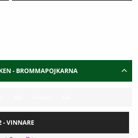
CKEN - BROMMAPOJKARNA
id
Mål
Resultat
Alla
2 - VINNARE