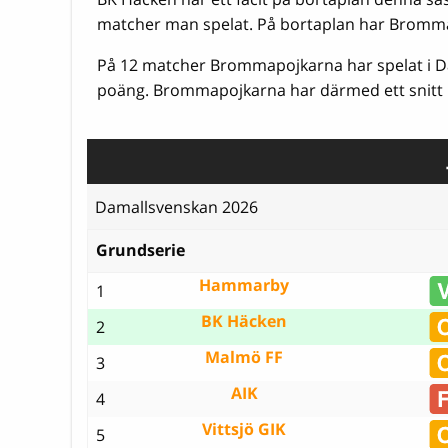
matcher man spelat. På bortaplan har Bromma
På 12 matcher Brommapojkarna har spelat i Da
poäng. Brommapojkarna har därmed ett snitt 
Damallsvenskan 2026
Grundserie
Hammarby
1
BK Häcken
2
Malmö FF
3
AIK
4
Vittsjö GIK
5