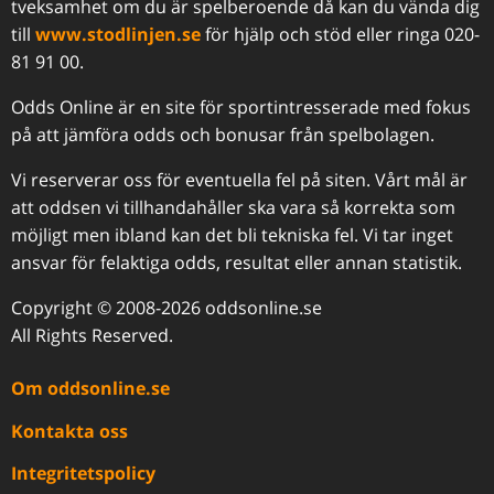
tveksamhet om du är spelberoende då kan du vända dig
till
www.stodlinjen.se
för hjälp och stöd eller ringa 020-
81 91 00.
Odds Online är en site för sportintresserade med fokus
på att jämföra odds och bonusar från spelbolagen.
Vi reserverar oss för eventuella fel på siten. Vårt mål är
att oddsen vi tillhandahåller ska vara så korrekta som
möjligt men ibland kan det bli tekniska fel. Vi tar inget
ansvar för felaktiga odds, resultat eller annan statistik.
Copyright © 2008-2026 oddsonline.se
All Rights Reserved.
Om oddsonline.se
Kontakta oss
Integritetspolicy