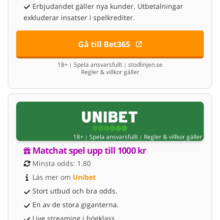
Erbjudandet gäller nya kunder. Utbetalningar
exkluderar insatser i spelkrediter.
Gå till Bet365
18+
Spela ansvarsfullt
stodlinjen.se
|
|
Regler & villkor gäller
18+
Spela ansvarsfullt
Regler & villkor gäller
|
|
Matchat spel upp till 1000 kr
Minsta odds: 1.80
Läs mer om 
Unibet
Stort utbud och bra odds.
En av de stora giganterna.
Live streaming i högklass.