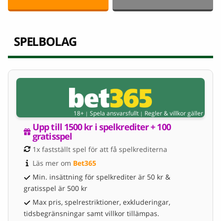
SPELBOLAG
18+
Spela ansvarsfullt
Regler & villkor gäller
|
|
Upp till 1500 kr i spelkrediter + 100 
gratisspel
1x fastställt spel för att få spelkrediterna
Läs mer om 
Bet365
Min. insättning för spelkrediter är 50 kr &
gratisspel är 500 kr
Max pris, spelrestriktioner, exkluderingar,
tidsbegränsningar samt villkor tillämpas.