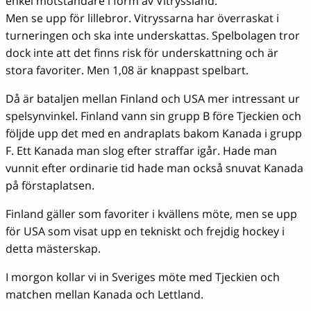
enkel motståndare i form av Vitryssland.
Men se upp för lillebror. Vitryssarna har överraskat i
turneringen och ska inte underskattas. Spelbolagen tror
dock inte att det finns risk för underskattning och är
stora favoriter. Men 1,08 är knappast spelbart.
Då är bataljen mellan Finland och USA mer intressant ur
spelsynvinkel. Finland vann sin grupp B före Tjeckien och
följde upp det med en andraplats bakom Kanada i grupp
F. Ett Kanada man slog efter straffar igår. Hade man
vunnit efter ordinarie tid hade man också snuvat Kanada
på förstaplatsen.
Finland gäller som favoriter i kvällens möte, men se upp
för USA som visat upp en tekniskt och frejdig hockey i
detta mästerskap.
I morgon kollar vi in Sveriges möte med Tjeckien och
matchen mellan Kanada och Lettland.