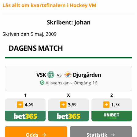
Läs allt om kvartsfinalern i Hockey VM
Skribent:
Johan
Skriven den 5 maj, 2009
DAGENS MATCH
VSK
Djurgården
vs
Allsvenskan - Omgång 16
4.
3.
1.
50
80
72
Odds
Statistik