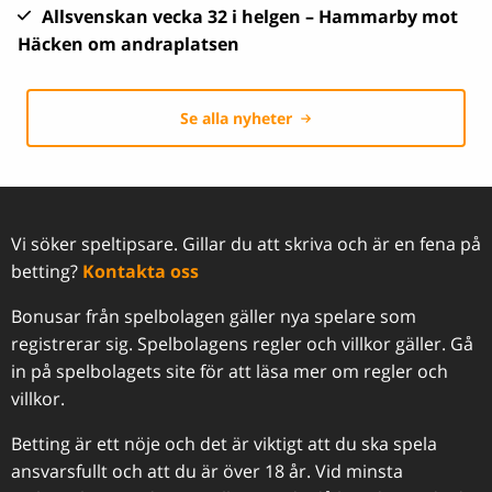
Allsvenskan vecka 32 i helgen – Hammarby mot
Häcken om andraplatsen
Se alla nyheter
Vi söker speltipsare. Gillar du att skriva och är en fena på
betting?
Kontakta oss
Bonusar från spelbolagen gäller nya spelare som
registrerar sig. Spelbolagens regler och villkor gäller. Gå
in på spelbolagets site för att läsa mer om regler och
villkor.
Betting är ett nöje och det är viktigt att du ska spela
ansvarsfullt och att du är över 18 år. Vid minsta