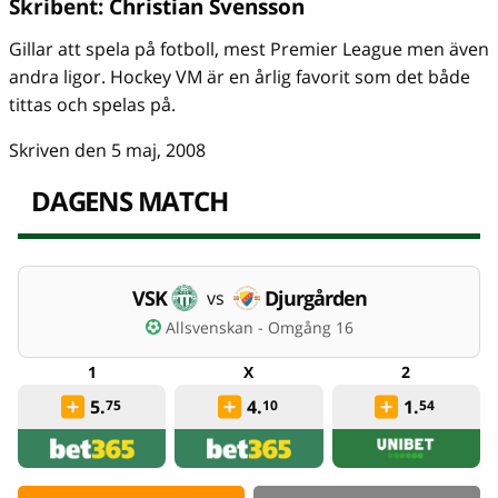
Skribent:
Christian Svensson
Gillar att spela på fotboll, mest Premier League men även
andra ligor. Hockey VM är en årlig favorit som det både
tittas och spelas på.
Skriven den 5 maj, 2008
DAGENS MATCH
VSK
Djurgården
vs
Allsvenskan - Omgång 16
5.
4.
1.
75
10
54