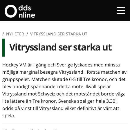
/
NYHETER
/
VITRYSSLAND SER STARKA UT
Vitryssland ser starka ut
Hockey VM är i gång och Sverige lyckades med minsta
möjliga marginal besegra Vitryssland i första matchen av
gruppspelet. Matchen slutade 6-5 till Tre kronor, och det
blev onödigt spännande i detta möte. Ikväll spelar
Vitryssland mot Schweiz och det motståndet borde väga
lite lättare än Tre kronor. Svenska spel ger hela 3.30 i
odds på vinst till Vitryssland vilket definitivt är värt att
spela.