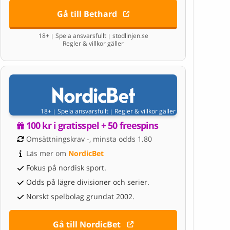
Gå till Bethard
18+
Spela ansvarsfullt
stodlinjen.se
|
|
Regler & villkor gäller
18+
Spela ansvarsfullt
Regler & villkor gäller
|
|
100 kr i gratisspel + 50 freespins
Omsättningskrav -, minsta odds 1.80
Läs mer om 
NordicBet
Fokus på nordisk sport.
Odds på lägre divisioner och serier.
Norskt spelbolag grundat 2002.
Gå till NordicBet