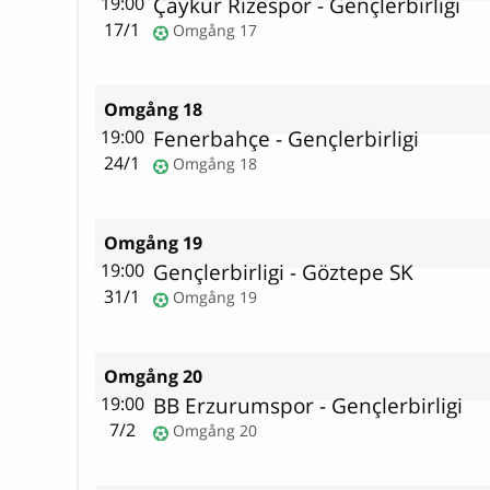
Çaykur Rizespor - Gençlerbirligi
19:00
17/1
Omgång 17
Omgång 18
Fenerbahçe - Gençlerbirligi
19:00
24/1
Omgång 18
Omgång 19
Gençlerbirligi - Göztepe SK
19:00
31/1
Omgång 19
Omgång 20
BB Erzurumspor - Gençlerbirligi
19:00
7/2
Omgång 20