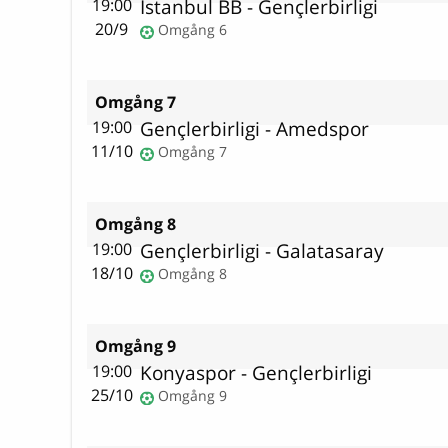
Istanbul BB - Gençlerbirligi
19:00
20/9
Omgång 6
Omgång 7
Gençlerbirligi - Amedspor
19:00
11/10
Omgång 7
Omgång 8
Gençlerbirligi - Galatasaray
19:00
18/10
Omgång 8
Omgång 9
Konyaspor - Gençlerbirligi
19:00
25/10
Omgång 9