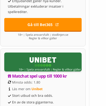
Erbjudandet gäller nya kunder.
Utbetalningar exkluderar insatser i
spelkrediter.
Gå till Bet365
18+
Spela ansvarsfullt
stodlinjen.se
|
|
Regler & villkor gäller
18+
Spela ansvarsfullt
Regler & villkor gäller
|
|
Matchat spel upp till 1000 kr
Minsta odds: 1.80
Läs mer om 
Unibet
Stort utbud och bra odds.
En av de stora giganterna.