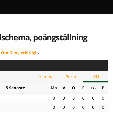
elschema, poängställning
Om Gençlerbirligi
Total
Hemma
Borta
5 Senaste
Ma
V
O
F
+/-
P
0
0
0
0
0
0
0
0
0
0
0
0