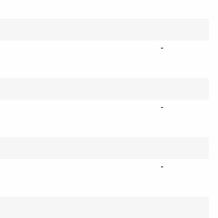
-
-
-