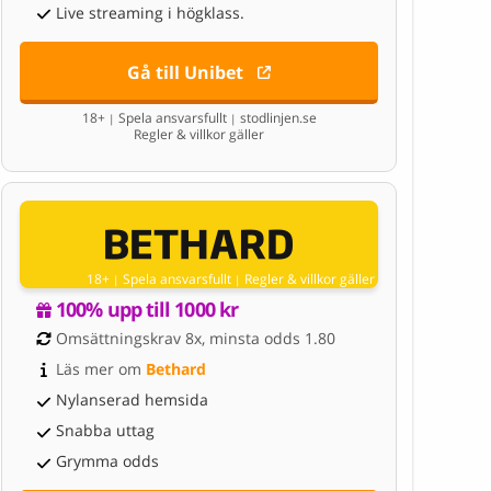
Live streaming i högklass.
Gå till Unibet
18+
Spela ansvarsfullt
stodlinjen.se
|
|
Regler & villkor gäller
18+
Spela ansvarsfullt
Regler & villkor gäller
|
|
100% upp till 1000 kr
Omsättningskrav 8x, minsta odds 1.80
Läs mer om 
Bethard
Nylanserad hemsida
Snabba uttag
Grymma odds