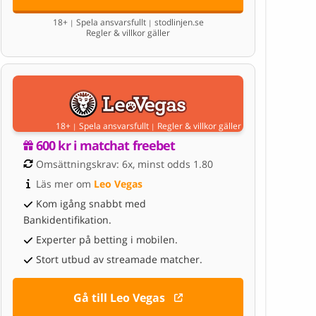
18+
Spela ansvarsfullt
stodlinjen.se
|
|
Regler & villkor gäller
18+
Spela ansvarsfullt
Regler & villkor gäller
|
|
600 kr i matchat freebet
Omsättningskrav: 6x, minst odds 1.80
Läs mer om 
Leo Vegas
Kom igång snabbt med
Bankidentifikation.
Experter på betting i mobilen.
Stort utbud av streamade matcher.
Gå till Leo Vegas