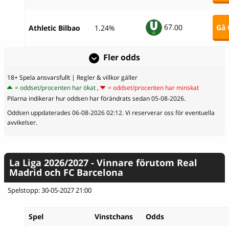
67.
00
Gå t
Athletic Bilbao
1.24%
Fler odds
18+ Spela ansvarsfullt
| Regler & villkor gäller
= oddset/procenten har ökat
,
= oddset/procenten har minskat
Pilarna indikerar hur oddsen har förändrats sedan 05-08-2026.
Oddsen uppdaterades 06-08-2026 02:12. Vi reserverar oss för eventuella
avvikelser.
La Liga 2026/2027 - Vinnare förutom Real
Madrid och FC Barcelona
Spelstopp: 30-05-2027 21:00
Spel
Vinstchans
Odds