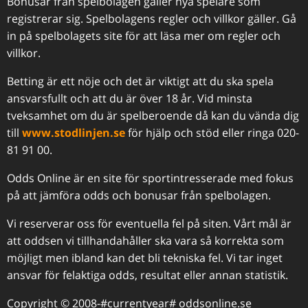
Bonusar från spelbolagen gäller nya spelare som
registrerar sig. Spelbolagens regler och villkor gäller. Gå
in på spelbolagets site för att läsa mer om regler och
villkor.
Betting är ett nöje och det är viktigt att du ska spela
ansvarsfullt och att du är över 18 år. Vid minsta
tveksamhet om du är spelberoende då kan du vända dig
till
www.stodlinjen.se
för hjälp och stöd eller ringa 020-
81 91 00.
Odds Online är en site för sportintresserade med fokus
på att jämföra odds och bonusar från spelbolagen.
Vi reserverar oss för eventuella fel på siten. Vårt mål är
att oddsen vi tillhandahåller ska vara så korrekta som
möjligt men ibland kan det bli tekniska fel. Vi tar inget
ansvar för felaktiga odds, resultat eller annan statistik.
Copyright © 2008-#currentyear# oddsonline.se