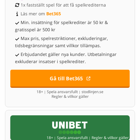
1x fastställt spel för att få spelkrediterna
Läs mer om 
Bet365
Min. insättning för spelkrediter är 50 kr &
gratisspel är 500 kr
Max pris, spelrestriktioner, exkluderingar,
tidsbegränsningar samt villkor tillämpas.
Erbjudandet gäller nya kunder. Utbetalningar
exkluderar insatser i spelkrediter.
Gå till Bet365
18+
Spela ansvarsfullt
stodlinjen.se
|
|
Regler & villkor gäller
18+
Spela ansvarsfullt
Regler & villkor gäller
|
|