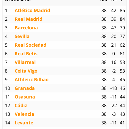
1
Atlético Madrid
38
42
86
2
Real Madrid
38
39
84
3
Barcelona
38
47
79
4
Sevilla
38
20
77
5
Real Sociedad
38
21
62
6
Real Betis
38
0
61
7
Villarreal
38
16
58
8
Celta Vigo
38
-2
53
9
Athletic Bilbao
38
4
46
10
Granada
38
-18
46
11
Osasuna
38
-11
44
12
Cádiz
38
-22
44
13
Valencia
38
-3
43
14
Levante
38
-11
41