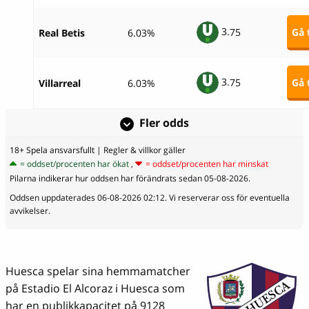
3.
75
Gå t
Real Betis
6.03%
3.
75
Gå t
Villarreal
6.03%
Fler odds
18+ Spela ansvarsfullt
| Regler & villkor gäller
= oddset/procenten har ökat
,
= oddset/procenten har minskat
Pilarna indikerar hur oddsen har förändrats sedan 05-08-2026.
Oddsen uppdaterades 06-08-2026 02:12. Vi reserverar oss för eventuella
avvikelser.
Huesca spelar sina hemmamatcher
på Estadio El Alcoraz i Huesca som
har en publikkapacitet på 9128