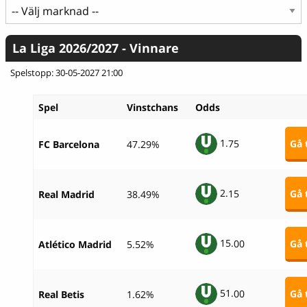
La Liga 2026/2027 - Vinnare
Spelstopp: 30-05-2027 21:00
Spel
Vinstchans
Odds
1.
75
Gå t
FC Barcelona
47.29%
2.
15
Gå t
Real Madrid
38.49%
15.
00
Gå t
Atlético Madrid
5.52%
51.
00
Gå t
Real Betis
1.62%