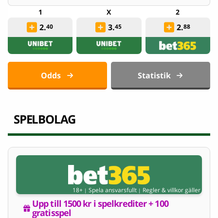
2.
3.
2.
40
45
88
Odds
Statistik
SPELBOLAG
18+
Spela ansvarsfullt
Regler & villkor gäller
|
|
Upp till 1500 kr i spelkrediter + 100 
gratisspel