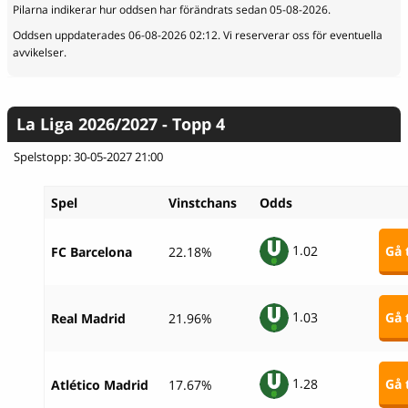
Pilarna indikerar hur oddsen har förändrats sedan 05-08-2026.
Oddsen uppdaterades 06-08-2026 02:12. Vi reserverar oss för eventuella
avvikelser.
La Liga 2026/2027 - Topp 4
Spelstopp: 30-05-2027 21:00
Spel
Vinstchans
Odds
1.
02
Gå t
FC Barcelona
22.18%
1.
03
Gå t
Real Madrid
21.96%
1.
28
Gå t
Atlético Madrid
17.67%