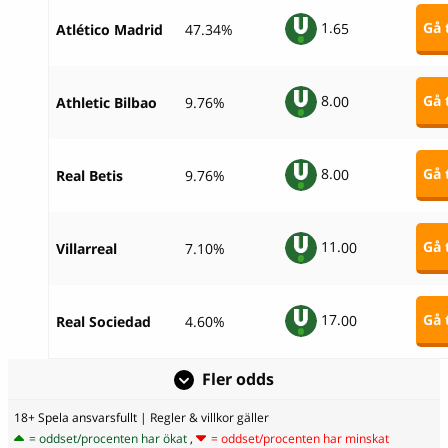
1.
65
Gå t
Atlético Madrid
47.34%
8.
00
Gå t
Athletic Bilbao
9.76%
8.
00
Gå t
Real Betis
9.76%
11.
00
Gå t
Villarreal
7.10%
17.
00
Gå t
Real Sociedad
4.60%
Fler odds
18+ Spela ansvarsfullt
| Regler & villkor gäller
= oddset/procenten har ökat
,
= oddset/procenten har minskat