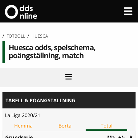
/
FOTBOLL
/
HUESCA
Huesca odds, spelschema,
poängställning, match
TABELL & POÄNGSTÄLLNING
La Liga 2020/21
Hemma
Borta
Total
Grundserie
Ma
+/-
P