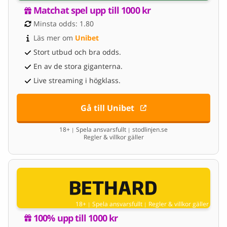
Matchat spel upp till 1000 kr
Minsta odds: 1.80
Läs mer om 
Unibet
Stort utbud och bra odds.
En av de stora giganterna.
Live streaming i högklass.
Gå till Unibet
18+
Spela ansvarsfullt
stodlinjen.se
|
|
Regler & villkor gäller
18+
Spela ansvarsfullt
Regler & villkor gäller
|
|
100% upp till 1000 kr