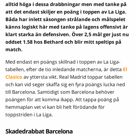
alltid höga i dessa drabbningar men med tanke på
att det endast skiljer en poäng i toppen av La Liga.
Båda har inlett säsongen strålande och målspelet
känns logiskt här med tanke på lagens offensivt är
klart starka än defensiven. Över 2,5 mål ger just nu
oddset 1.58 hos Bethard och blir mitt speltips på
match.
Med endast en poängs skillnad i toppen av La Liga-
tabellen, efter de tio inledande matcherna, är detta
El
Clasico
av yttersta vikt. Real Madrid toppar tabellen
och kan vid seger skaffa sig en fyra poängs lucka ned
till Barcelona. Samtidigt som Barcelona behöver
poängen för att komma ikapp. Att tappa poäng på
hemmaplan vet vi kan bli helt förödande för
toppstriden i La Liga.
Skadedrabbat Barcelona