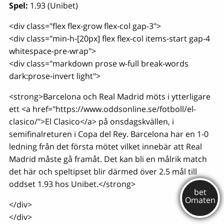
Spel:
1.93 (Unibet)
<div class="flex flex-grow flex-col gap-3">
<div class="min-h-[20px] flex flex-col items-start gap-4
whitespace-pre-wrap">
<div class="markdown prose w-full break-words
dark:prose-invert light">
<strong>Barcelona och Real Madrid möts i ytterligare
ett <a href="https://www.oddsonline.se/fotboll/el-
clasico/">El Clasico</a> på onsdagskvällen, i
semifinalreturen i Copa del Rey. Barcelona har en 1-0
ledning från det första mötet vilket innebär att Real
Madrid måste gå framåt. Det kan bli en målrik match
det här och speltipset blir därmed över 2.5 mål till
oddset 1.93 hos Unibet.</strong>
</div>
</div>