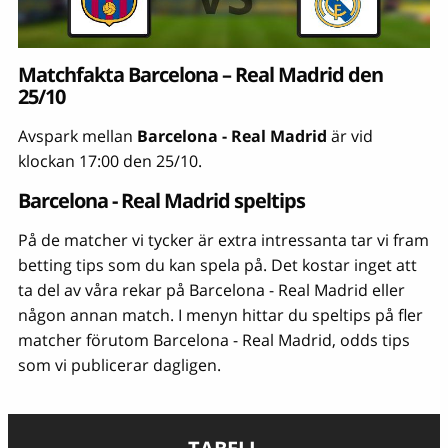
Matchfakta Barcelona – Real Madrid den
25/10
Avspark mellan
Barcelona - Real Madrid
är vid
klockan 17:00 den 25/10.
Barcelona - Real Madrid speltips
På de matcher vi tycker är extra intressanta tar vi fram
betting tips som du kan spela på. Det kostar inget att
ta del av våra rekar på Barcelona - Real Madrid eller
någon annan match. I menyn hittar du speltips på fler
matcher förutom Barcelona - Real Madrid, odds tips
som vi publicerar dagligen.