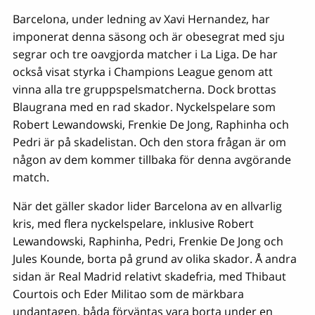
Barcelona, under ledning av Xavi Hernandez, har
imponerat denna säsong och är obesegrat med sju
segrar och tre oavgjorda matcher i La Liga. De har
också visat styrka i Champions League genom att
vinna alla tre gruppspelsmatcherna. Dock brottas
Blaugrana med en rad skador. Nyckelspelare som
Robert Lewandowski, Frenkie De Jong, Raphinha och
Pedri är på skadelistan. Och den stora frågan är om
någon av dem kommer tillbaka för denna avgörande
match.
När det gäller skador lider Barcelona av en allvarlig
kris, med flera nyckelspelare, inklusive Robert
Lewandowski, Raphinha, Pedri, Frenkie De Jong och
Jules Kounde, borta på grund av olika skador. Å andra
sidan är Real Madrid relativt skadefria, med Thibaut
Courtois och Eder Militao som de märkbara
undantagen, båda förväntas vara borta under en