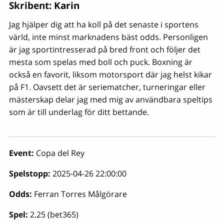
Skribent:
Karin
Jag hjälper dig att ha koll på det senaste i sportens
värld, inte minst marknadens bäst odds. Personligen
är jag sportintresserad på bred front och följer det
mesta som spelas med boll och puck. Boxning är
också en favorit, liksom motorsport där jag helst kikar
på F1. Oavsett det är seriematcher, turneringar eller
mästerskap delar jag med mig av användbara speltips
som är till underlag för ditt bettande.
Event:
Copa del Rey
Spelstopp:
2025-04-26 22:00:00
Odds:
Ferran Torres Målgörare
Spel:
2.25 (bet365)