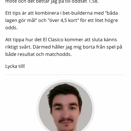
möte och det bettar jag på till oddset 1.58.
Ett tips är att kombinera i bet-builderna med "båda
lagen gör mål" och "över 4,5 kort" för ett litet högre
odds.
Att tippa hur det El Clasico kommer att sluta känns
riktigt svårt. Därmed håller jag mig borta från spel på
både resultat och matchodds.
Lycka till!