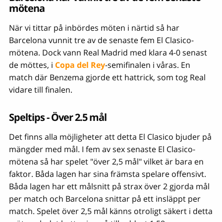
mötena
När vi tittar på inbördes möten i närtid så har
Barcelona vunnit tre av de senaste fem El Clasico-
mötena. Dock vann Real Madrid med klara 4-0 senast
de möttes, i
Copa del Rey
-semifinalen i våras. En
match där Benzema gjorde ett hattrick, som tog Real
vidare till finalen.
Speltips - Över 2.5 mål
Det finns alla möjligheter att detta El Clasico bjuder på
mängder med mål. I fem av sex senaste El Clasico-
mötena så har spelet "över 2,5 mål" vilket är bara en
faktor. Båda lagen har sina främsta spelare offensivt.
Båda lagen har ett målsnitt på strax över 2 gjorda mål
per match och Barcelona snittar på ett insläppt per
match. Spelet över 2,5 mål känns otroligt säkert i detta