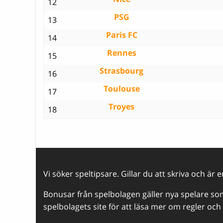
12
PSG
13
Paris FC
14
Rennes
15
Strasbourg
16
Toulouse
17
Troyes
18
Vi söker speltipsare. Gillar du att skriva och är 
Bonusar från spelbolagen gäller nya spelare som 
spelbolagets site för att läsa mer om regler och v