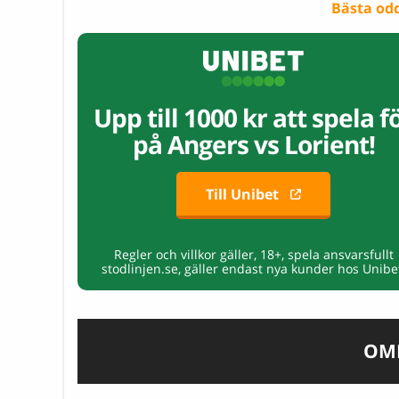
Bästa od
Upp till 1000 kr att spela f
på
Angers vs Lorient!
Till Unibet
Regler och villkor gäller, 18+, spela ansvarsfullt
stodlinjen.se, gäller endast nya kunder hos Unibe
OM