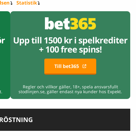
dsen
Statistik
ör
Upp till 1500 kr i spelkrediter
+ 100 free spins!
Till bet365
Regler och villkor gäller, 18+, spela ansvarsfullt
t.
stodlinjen.se, gäller endast nya kunder hos Expekt.
RÖSTNING