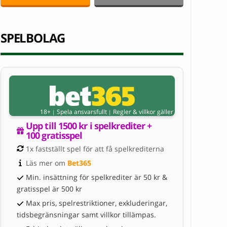
SPELBOLAG
18+
Spela ansvarsfullt
Regler & villkor gäller
|
|
Upp till 1500 kr i spelkrediter + 
100 gratisspel
1x fastställt spel för att få spelkrediterna
Läs mer om 
Bet365
Min. insättning för spelkrediter är 50 kr &
gratisspel är 500 kr
Max pris, spelrestriktioner, exkluderingar,
tidsbegränsningar samt villkor tillämpas.