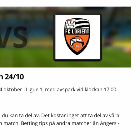
n 24/10
 oktober i Ligue 1, med avspark vid klockan 17:00.
du kan ta del av. Det kostar inget att ta del av våra
an match. Betting tips på andra matcher än Angers -