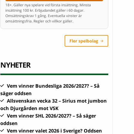
18+. Gäller nya spelare vid första insättning. Minsta
insättning 100 kr. Erbjudandet gäller i 60 dagar.
Omsättningskrav 1 gång. Eventuella vinster är
omsättningsfria. Regler och villkor gäller.
Fler spelbolag
NYHETER
Vem vinner Bundesliga 2026/2027? – Så
säger oddsen
Allsvenskan vecka 32 – Sirius mot jumbon
och Djurgården mot VSK
Vem vinner SHL 2026/2027? – Så säger
oddsen
Vem vinner valet 2026 i Sverige? Oddsen