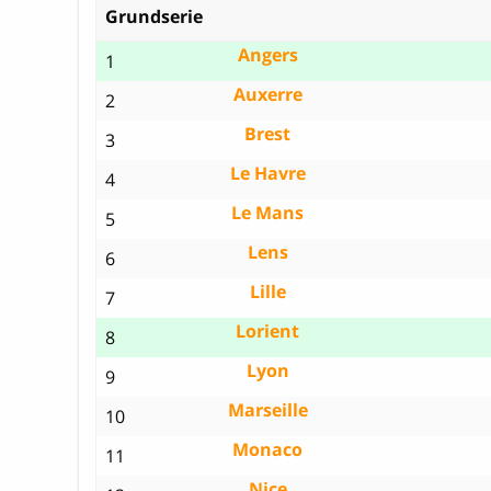
Grundserie
Angers
1
Auxerre
2
Brest
3
Le Havre
4
Le Mans
5
Lens
6
Lille
7
Lorient
8
Lyon
9
Marseille
10
Monaco
11
Nice