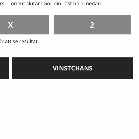
s - Lorient slutar? Gör din röst hörd nedan.
X
2
r att se resultat.
VINSTCHANS