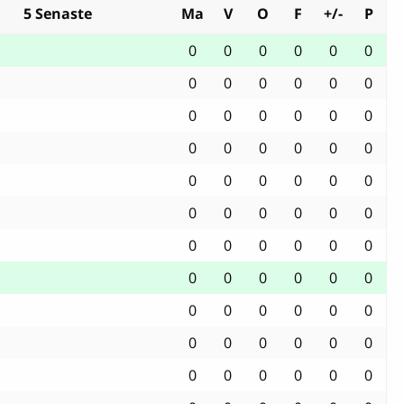
5 Senaste
Ma
V
O
F
+/-
P
0
0
0
0
0
0
0
0
0
0
0
0
0
0
0
0
0
0
0
0
0
0
0
0
0
0
0
0
0
0
0
0
0
0
0
0
0
0
0
0
0
0
0
0
0
0
0
0
0
0
0
0
0
0
0
0
0
0
0
0
0
0
0
0
0
0