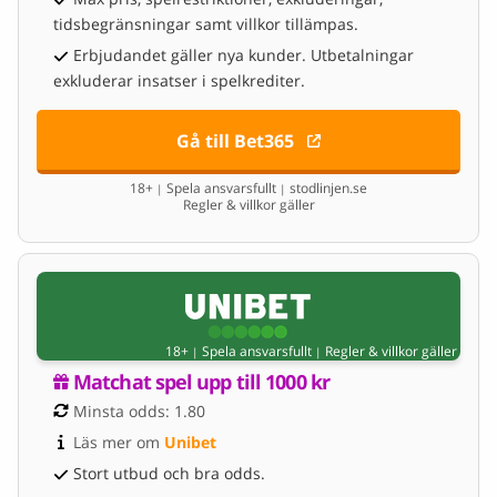
tidsbegränsningar samt villkor tillämpas.
Erbjudandet gäller nya kunder. Utbetalningar
exkluderar insatser i spelkrediter.
Gå till Bet365
18+
Spela ansvarsfullt
stodlinjen.se
|
|
Regler & villkor gäller
18+
Spela ansvarsfullt
Regler & villkor gäller
|
|
Matchat spel upp till 1000 kr
Minsta odds: 1.80
Läs mer om 
Unibet
Stort utbud och bra odds.