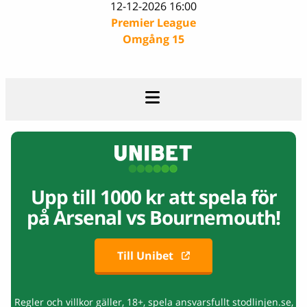
12-12-2026 16:00
Premier League
Omgång 15
Upp till 1000 kr att spela för
på
Arsenal vs Bournemouth!
Till Unibet
Regler och villkor gäller, 18+, spela ansvarsfullt stodlinjen.se,