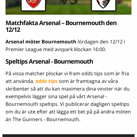
Matchfakta Arsenal – Bournemouth den
12/12
Arsenal möter Bournemouth
lördagen den 12/12 i
Premier League med avspark klockan 16:00.
Speltips Arsenal - Bournemouth
På vissa matcher plockar vi fram odds tips som är fria
att använda.
odds tips
som är framtagna av våra
skribenter så att du kan maximera dina vinster när du
exempelvis lägger sina spel på vårt Arsenal -
Bournemouth speltips. Vi publicerar dagligen speltips
om du är ute efter att lägga ett bet på på andra möten
än The Gunners - Bournemouth.