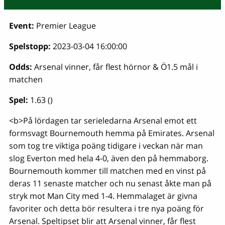
Event:
Premier League
Spelstopp:
2023-03-04 16:00:00
Odds:
Arsenal vinner, får flest hörnor & Ö1.5 mål i
matchen
Spel:
1.63 ()
<b>På lördagen tar serieledarna Arsenal emot ett
formsvagt Bournemouth hemma på Emirates. Arsenal
som tog tre viktiga poäng tidigare i veckan när man
slog Everton med hela 4-0, även den på hemmaborg.
Bournemouth kommer till matchen med en vinst på
deras 11 senaste matcher och nu senast åkte man på
stryk mot Man City med 1-4. Hemmalaget är givna
favoriter och detta bör resultera i tre nya poäng för
Arsenal. Speltipset blir att Arsenal vinner, får flest