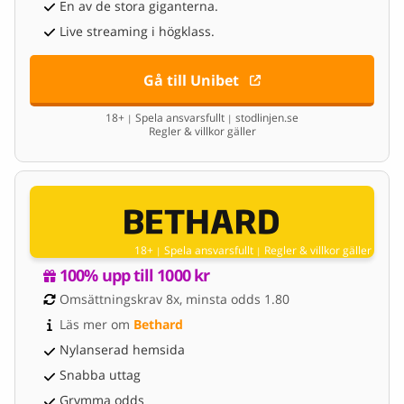
En av de stora giganterna.
Live streaming i högklass.
Gå till Unibet
18+
Spela ansvarsfullt
stodlinjen.se
|
|
Regler & villkor gäller
18+
Spela ansvarsfullt
Regler & villkor gäller
|
|
100% upp till 1000 kr
Omsättningskrav 8x, minsta odds 1.80
Läs mer om 
Bethard
Nylanserad hemsida
Snabba uttag
Grymma odds