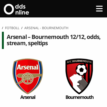
/
FOTBOLL
/
ARSENAL - BOURNEMOUTH
Arsenal – Bournemouth 12/12, odds,
stream, speltips
Arsenal
Bournemouth