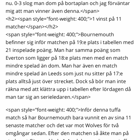
nu. 0-3 slog man dom på bortaplan och jag förväntar
mig att man vinner även denna.</span>
<h2><span style="font-weight: 400;">1 vinst på 11
matcher</span></h2>
<span style="font-weight: 400;">Bournemouth
befinner sig inför matchen på 19:e plats i tabellen med
21 inspelade poäng. Man har samma poäng som
Everton som ligger på 18:e plats men med en match
mindre spelad än dom. Man har även en match
mindre spelad än Leeds som just nu sitter på 17:e
plats alltså just över strecket. Dock så bör man inte
räkna med att klättra upp i tabellen efter lördagen då
man tar sig an serieledaren.</span>
<span style="font-weight: 400;">Inför denna tuffa
match så har Bournemouth bara vunnit en av sina 11
senaste matcher och det var mot Wolves för två
omgångar sedan. Efter den matchen så åkte man på