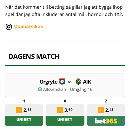
När det kommer till betting så gillar jag att bygga ihop
spel där jag ofta inkluderar antal mål, hörnor och 1X2.
@kpliatsikas
instagram
DAGENS MATCH
Örgryte
AIK
vs
Allsvenskan - Omgång 16
2.
3.
2.
65
60
45