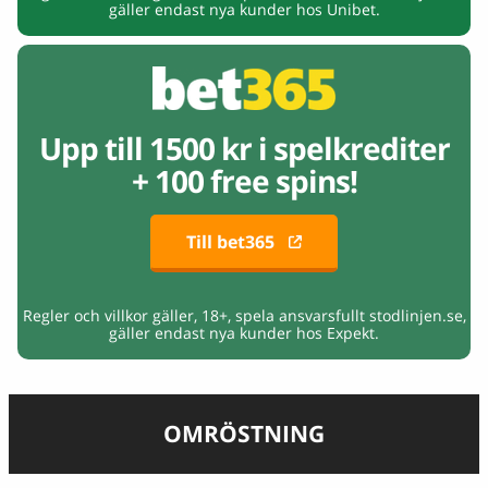
gäller endast nya kunder hos Unibet.
Upp till 1500 kr i spelkrediter
+ 100 free spins!
Till bet365
Regler och villkor gäller, 18+, spela ansvarsfullt stodlinjen.se,
gäller endast nya kunder hos Expekt.
OMRÖSTNING