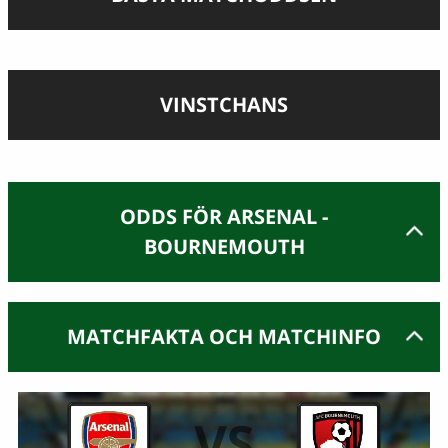
VINSTCHANS
ODDS FÖR ARSENAL -
BOURNEMOUTH
MATCHFAKTA OCH MATCHINFO