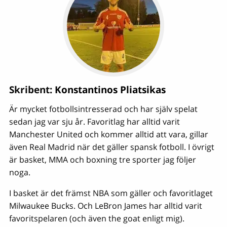
Skribent:
Konstantinos Pliatsikas
Är mycket fotbollsintresserad och har själv spelat
sedan jag var sju år. Favoritlag har alltid varit
Manchester United och kommer alltid att vara, gillar
även Real Madrid när det gäller spansk fotboll. I övrigt
är basket, MMA och boxning tre sporter jag följer
noga.
I basket är det främst NBA som gäller och favoritlaget
Milwaukee Bucks. Och LeBron James har alltid varit
favoritspelaren (och även the goat enligt mig).