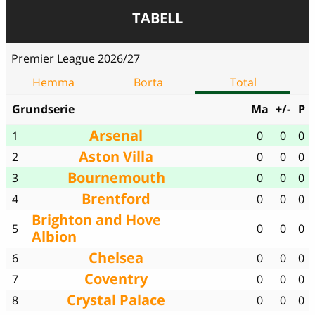
TABELL
Premier League 2026/27
Hemma
Borta
Total
Grundserie
Ma
+/-
P
Arsenal
1
0
0
0
Aston Villa
2
0
0
0
Bournemouth
3
0
0
0
Brentford
4
0
0
0
Brighton and Hove
5
0
0
0
Albion
Chelsea
6
0
0
0
Coventry
7
0
0
0
Crystal Palace
8
0
0
0