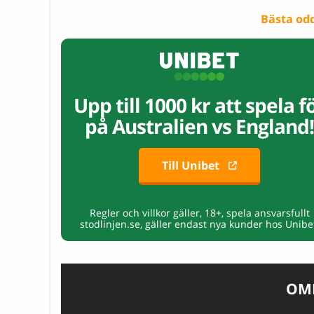
Bästa od
Upp till 1000 kr att spela f
på
Australien vs England!
Till Unibet
Regler och villkor gäller, 18+, spela ansvarsfullt
stodlinjen.se, gäller endast nya kunder hos Unibe
OM