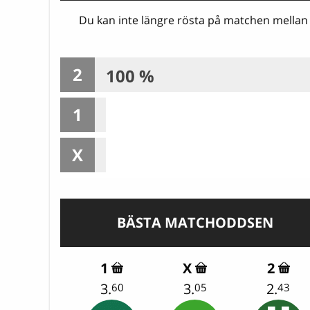
Du kan inte längre rösta på matchen mellan 
2
100 %
1
X
BÄSTA MATCHODDSEN
1
X
2
3.
3.
2.
60
05
43