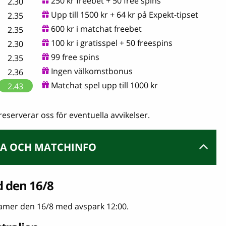
250 kr freebet + 50 free spins
2.30
Upp till 1500 kr + 64 kr på Expekt-tipset
2.35
600 kr i matchat freebet
2.35
100 kr i gratisspel + 50 freespins
2.30
99 free spins
2.35
Ingen välkomstbonus
2.36
Matchat spel upp till 1000 kr
2.43
serverar oss för eventuella avvikelser.
A OCH MATCHINFO
d den 16/8
damer den 16/8 med avspark 12:00.