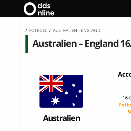
/
FOTBOLL
/
AUSTRALIEN - ENGLAND
Australien – England 16
Acc
16-
Fotb
S
Australien