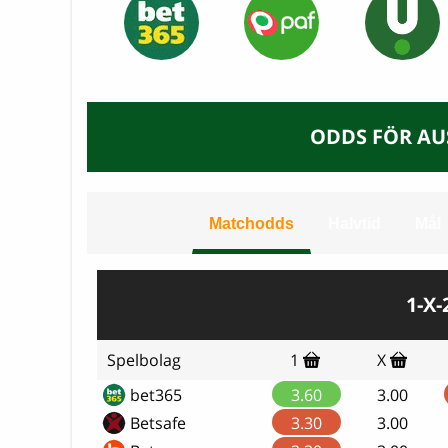
ODDS FÖR AU
Matchodds
Halvtid
Mål
1-X-
Spelbolag
1
X
3.60
3.00
bet365
3.30
3.00
Betsafe