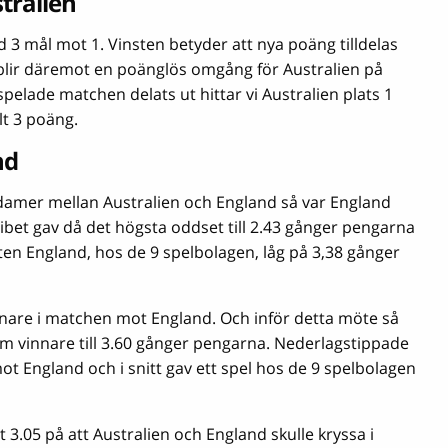
tralien
 3 mål mot 1. Vinsten betyder att nya poäng tilldelas
 blir däremot en poänglös omgång för Australien på
pelade matchen delats ut hittar vi Australien plats 1
t 3 poäng.
nd
 damer mellan Australien och England så var England
ibet gav då det högsta oddset till 2.43 gånger pengarna
ten England, hos de 9 spelbolagen, låg på 3,38 gånger
nnare i matchen mot England. Och inför detta möte så
m vinnare till 3.60 gånger pengarna. Nederlagstippade
ot England och i snitt gav ett spel hos de 9 spelbolagen
 3.05 på att Australien och England skulle kryssa i