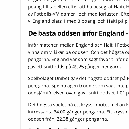
poäng till tabellen efter att ha besegrat Haiti
av Fotbolls-VM damer i och med förlusten. Eft
vi England plats 1 med 3 poäng, och Haiti på p
De bästa oddsen inför England - 
Inför matchen mellan England och Haiti i Fotb
vinna om vi kikar på oddsen. Och det högsta od
pengarna. England var som sagt favorit inför 
gav ett snittodds på 49,25 gånger pengarna.
Spelbolaget Unibet gav det högsta oddset på Ha
pengarna. Spelbolagen trodde som sagt inte på 
oddsjämförelsen ovan gav i snitt oddset 1,01 på 
Det högsta spelet på ett kryss i mötet mellan 
intressanta 34.00 gånger pengarna. Ett kryss me
oddsen från, 22,38 gånger pengarna.