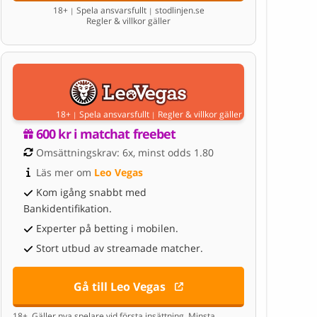
18+
Spela ansvarsfullt
stodlinjen.se
|
|
Regler & villkor gäller
18+
Spela ansvarsfullt
Regler & villkor gäller
|
|
600 kr i matchat freebet
Omsättningskrav: 6x, minst odds 1.80
Läs mer om 
Leo Vegas
Kom igång snabbt med
Bankidentifikation.
Experter på betting i mobilen.
Stort utbud av streamade matcher.
Gå till Leo Vegas
18+. Gäller nya spelare vid första insättning. Minsta