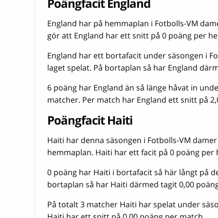
Poängfacit England
England har på hemmaplan i Fotbolls-VM damer
gör att England har ett snitt på 0 poäng per
England har ett bortafacit under säsongen i 
laget spelat. På bortaplan så har England därm
6 poäng har England än så länge håvat in unde
matcher. Per match har England ett snitt på 2
Poängfacit Haiti
Haiti har denna säsongen i Fotbolls-VM damer 
hemmaplan. Haiti har ett facit på 0 poäng p
0 poäng har Haiti i bortafacit så här långt på
bortaplan så har Haiti därmed tagit 0,00 poä
På totalt 3 matcher Haiti har spelat under säs
Haiti har ett snitt på 0,00 poäng per match.