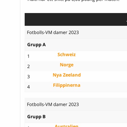
Fotbolls-VM damer 2023
Grupp A
Schweiz
1
Norge
2
Nya Zeeland
3
Filippinerna
4
Fotbolls-VM damer 2023
Grupp B
Australien