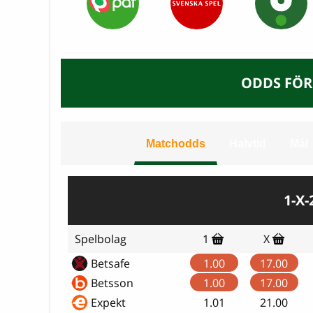
ODDS FÖR 
Matchodds
Halvtid
Mål
1-X-
Spelbolag
1
X
1.00
17.00
Betsafe
1.00
17.00
Betsson
1.01
21.00
Expekt