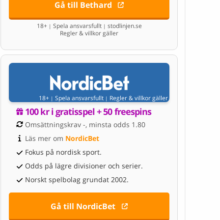
Gå till Bethard
18+
Spela ansvarsfullt
stodlinjen.se
|
|
Regler & villkor gäller
18+
Spela ansvarsfullt
Regler & villkor gäller
|
|
100 kr i gratisspel + 50 freespins
Omsättningskrav -, minsta odds 1.80
Läs mer om 
NordicBet
Fokus på nordisk sport.
Odds på lägre divisioner och serier.
Norskt spelbolag grundat 2002.
Gå till NordicBet