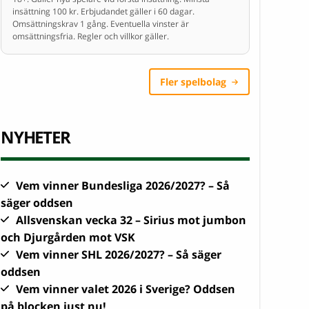
insättning 100 kr. Erbjudandet gäller i 60 dagar.
Omsättningskrav 1 gång. Eventuella vinster är
omsättningsfria. Regler och villkor gäller.
Fler spelbolag
NYHETER
Vem vinner Bundesliga 2026/2027? – Så
säger oddsen
Allsvenskan vecka 32 – Sirius mot jumbon
och Djurgården mot VSK
Vem vinner SHL 2026/2027? – Så säger
oddsen
Vem vinner valet 2026 i Sverige? Oddsen
på blocken just nu!