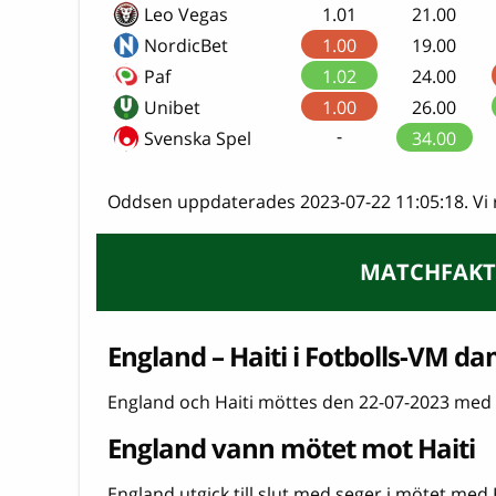
1.01
21.00
Leo Vegas
1.00
19.00
NordicBet
1.02
24.00
Paf
1.00
26.00
Unibet
-
34.00
Svenska Spel
Oddsen uppdaterades 2023-07-22 11:05:18. Vi re
MATCHFAKT
England – Haiti i Fotbolls-VM d
England och Haiti möttes den 22-07-2023 med 
England vann mötet mot Haiti
England utgick till slut med seger i mötet med