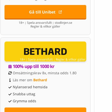
Gå till Unibet
18+
Spela ansvarsfullt
stodlinjen.se
|
|
Regler & villkor gäller
18+
Spela ansvarsfullt
Regler & villkor gäller
|
|
100% upp till 1000 kr
Omsättningskrav 8x, minsta odds 1.80
Läs mer om 
Bethard
Nylanserad hemsida
Snabba uttag
Grymma odds