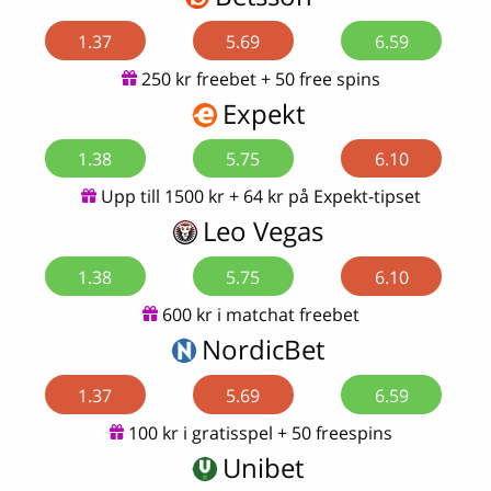
1.37
5.69
6.59
250 kr freebet + 50 free spins
Expekt
1.38
5.75
6.10
Upp till 1500 kr + 64 kr på Expekt-tipset
Leo Vegas
1.38
5.75
6.10
600 kr i matchat freebet
NordicBet
1.37
5.69
6.59
100 kr i gratisspel + 50 freespins
Unibet