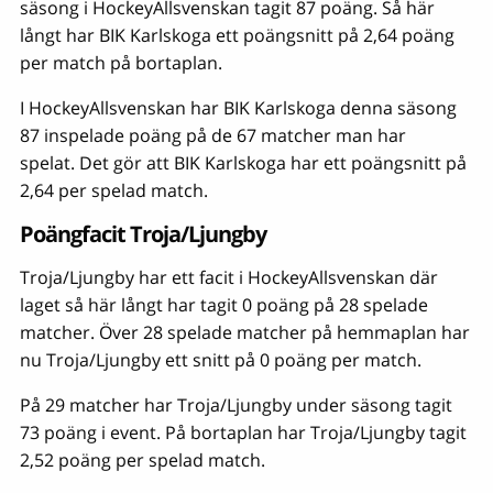
säsong i HockeyAllsvenskan tagit 87 poäng. Så här
långt har BIK Karlskoga ett poängsnitt på 2,64 poäng
per match på bortaplan.
I HockeyAllsvenskan har BIK Karlskoga denna säsong
87 inspelade poäng på de 67 matcher man har
spelat. Det gör att BIK Karlskoga har ett poängsnitt på
2,64 per spelad match.
Poängfacit Troja/Ljungby
Troja/Ljungby har ett facit i HockeyAllsvenskan där
laget så här långt har tagit 0 poäng på 28 spelade
matcher. Över 28 spelade matcher på hemmaplan har
nu Troja/Ljungby ett snitt på 0 poäng per match.
På 29 matcher har Troja/Ljungby under säsong tagit
73 poäng i event. På bortaplan har Troja/Ljungby tagit
2,52 poäng per spelad match.