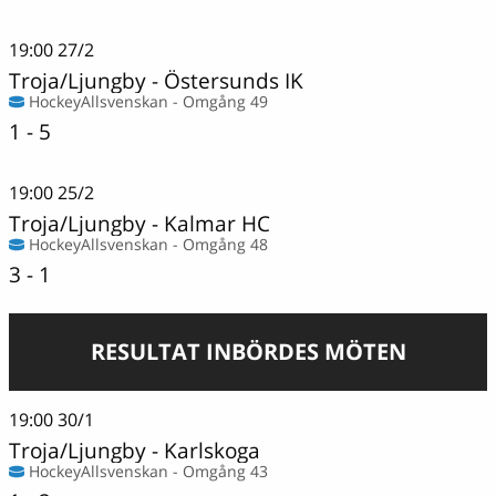
19:00
27/2
Troja/Ljungby
-
Östersunds IK
HockeyAllsvenskan - Omgång 49
1 - 5
19:00
25/2
Troja/Ljungby
-
Kalmar HC
HockeyAllsvenskan - Omgång 48
3 - 1
RESULTAT INBÖRDES MÖTEN
19:00
30/1
Troja/Ljungby
-
Karlskoga
HockeyAllsvenskan - Omgång 43