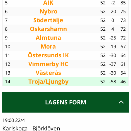
AIK
5
52
-2
85
Nybro
6
52
-20
75
Södertälje
7
52
0
73
Oskarshamn
8
52
4
72
Almtuna
9
52
-25
72
Mora
10
52
-19
67
Östersunds IK
11
52
-30
64
Vimmerby HC
12
52
-37
61
Västerås
13
52
-30
54
Troja/Ljungby
14
52
-58
46
LAGENS FORM
19:00
22/4
Karlskoga
-
Björklöven