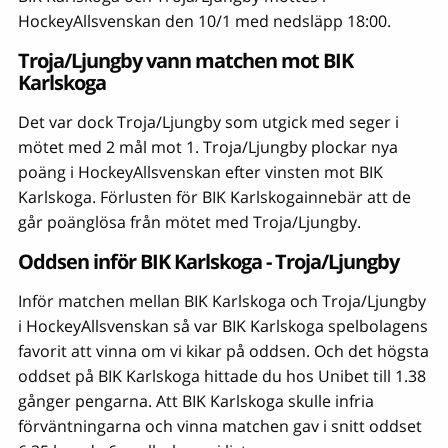
HockeyAllsvenskan den 10/1 med nedsläpp 18:00.
Troja/Ljungby vann matchen mot BIK
Karlskoga
Det var dock Troja/Ljungby som utgick med seger i
mötet med 2 mål mot 1. Troja/Ljungby plockar nya
poäng i HockeyAllsvenskan efter vinsten mot BIK
Karlskoga. Förlusten för BIK Karlskogainnebär att de
går poänglösa från mötet med Troja/Ljungby.
Oddsen inför BIK Karlskoga - Troja/Ljungby
Inför matchen mellan BIK Karlskoga och Troja/Ljungby
i HockeyAllsvenskan så var BIK Karlskoga spelbolagens
favorit att vinna om vi kikar på oddsen. Och det högsta
oddset på BIK Karlskoga hittade du hos Unibet till 1.38
gånger pengarna. Att BIK Karlskoga skulle infria
förväntningarna och vinna matchen gav i snitt oddset