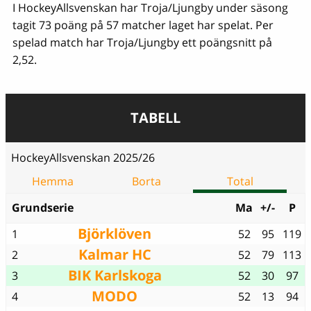
I HockeyAllsvenskan har Troja/Ljungby under säsong
tagit 73 poäng på 57 matcher laget har spelat. Per
spelad match har Troja/Ljungby ett poängsnitt på
2,52.
TABELL
HockeyAllsvenskan 2025/26
Hemma
Borta
Total
Grundserie
Ma
+/-
P
Björklöven
1
52
95
119
Kalmar HC
2
52
79
113
BIK Karlskoga
3
52
30
97
MODO
4
52
13
94