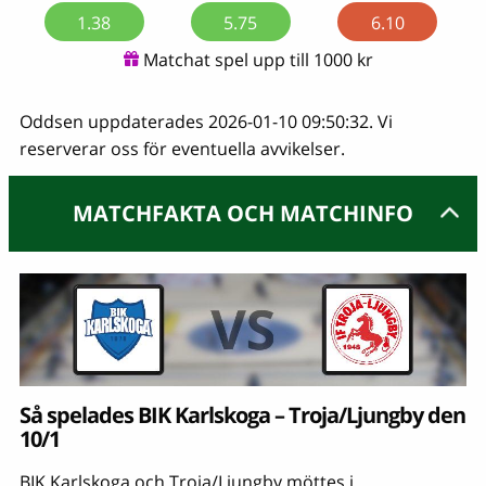
1.38
5.75
6.10
Matchat spel upp till 1000 kr
Oddsen uppdaterades 2026-01-10 09:50:32. Vi
reserverar oss för eventuella avvikelser.
MATCHFAKTA OCH MATCHINFO
Så spelades BIK Karlskoga – Troja/Ljungby den
10/1
BIK Karlskoga och Troja/Ljungby möttes i