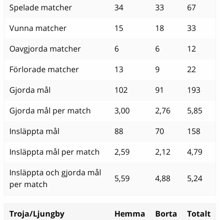
Spelade matcher
34
33
67
Vunna matcher
15
18
33
Oavgjorda matcher
6
6
12
Förlorade matcher
13
9
22
Gjorda mål
102
91
193
Gjorda mål per match
3,00
2,76
5,85
Insläppta mål
88
70
158
Insläppta mål per match
2,59
2,12
4,79
Insläppta och gjorda mål
5,59
4,88
5,24
per match
Troja/Ljungby
Hemma
Borta
Totalt