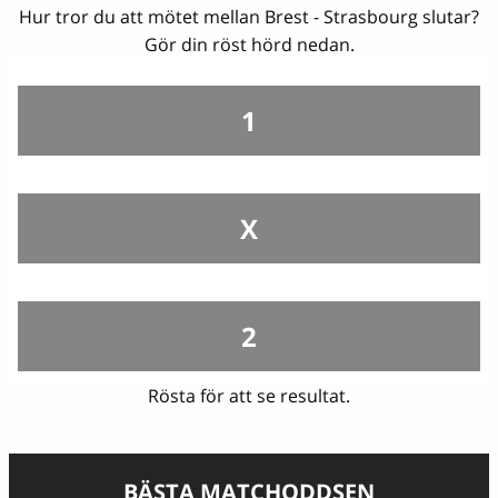
Hur tror du att mötet mellan Brest - Strasbourg slutar?
Gör din röst hörd nedan.
1
X
2
Rösta för att se resultat.
BÄSTA MATCHODDSEN