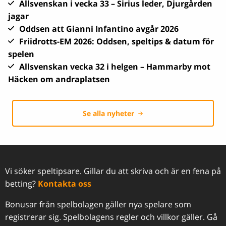
Allsvenskan i vecka 33 – Sirius leder, Djurgården
jagar
Oddsen att Gianni Infantino avgår 2026
Friidrotts-EM 2026: Oddsen, speltips & datum för
spelen
Allsvenskan vecka 32 i helgen – Hammarby mot
Häcken om andraplatsen
Se alla nyheter
Vi söker speltipsare. Gillar du att skriva och är en fena på
betting?
Kontakta oss
Bonusar från spelbolagen gäller nya spelare som
registrerar sig. Spelbolagens regler och villkor gäller. Gå