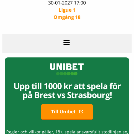
30-01-2027 17:00
Ligue 1
Omgång 18
Upp till 1000 kr att spela för
på
Brest vs Strasbourg!
Till Unibet
Regler och villkor gäller, 18+, spela ansvarsfullt stodlinjen.se,