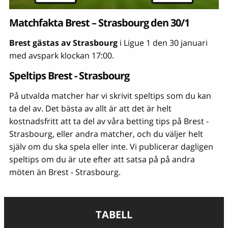
Matchfakta Brest – Strasbourg den 30/1
Brest gästas av Strasbourg
i Ligue 1 den 30 januari
med avspark klockan 17:00.
Speltips Brest - Strasbourg
På utvalda matcher har vi skrivit speltips som du kan
ta del av. Det bästa av allt är att det är helt
kostnadsfritt att ta del av våra betting tips på Brest -
Strasbourg, eller andra matcher, och du väljer helt
själv om du ska spela eller inte. Vi publicerar dagligen
speltips om du är ute efter att satsa på på andra
möten än Brest - Strasbourg.
TABELL