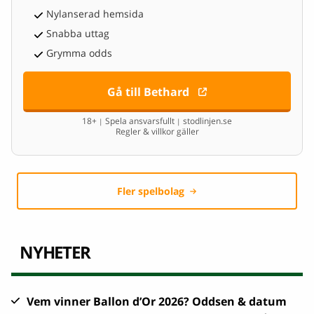
Nylanserad hemsida
Snabba uttag
Grymma odds
Gå till Bethard
18+
Spela ansvarsfullt
stodlinjen.se
|
|
Regler & villkor gäller
Fler spelbolag
NYHETER
Vem vinner Ballon d’Or 2026? Oddsen & datum