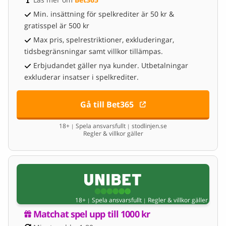
Min. insättning för spelkrediter är 50 kr &
gratisspel är 500 kr
Max pris, spelrestriktioner, exkluderingar,
tidsbegränsningar samt villkor tillämpas.
Erbjudandet gäller nya kunder. Utbetalningar
exkluderar insatser i spelkrediter.
Gå till Bet365
18+
Spela ansvarsfullt
stodlinjen.se
|
|
Regler & villkor gäller
18+
Spela ansvarsfullt
Regler & villkor gäller
|
|
Matchat spel upp till 1000 kr