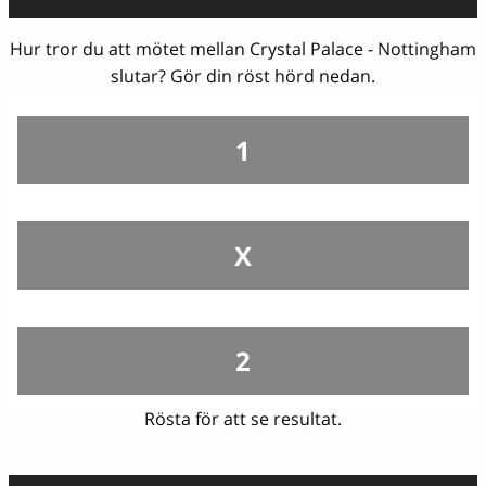
Hur tror du att mötet mellan Crystal Palace - Nottingham
slutar? Gör din röst hörd nedan.
1
X
2
Rösta för att se resultat.