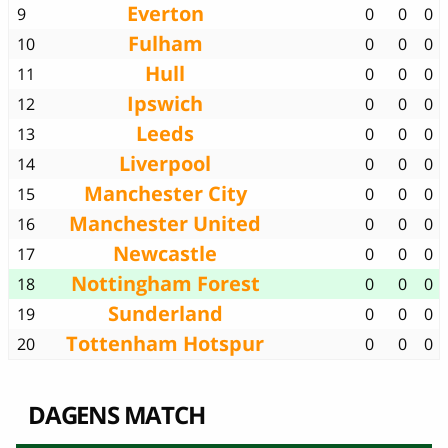
Everton
9
0
0
0
Fulham
10
0
0
0
Hull
11
0
0
0
Ipswich
12
0
0
0
Leeds
13
0
0
0
Liverpool
14
0
0
0
Manchester City
15
0
0
0
Manchester United
16
0
0
0
Newcastle
17
0
0
0
Nottingham Forest
18
0
0
0
Sunderland
19
0
0
0
Tottenham Hotspur
20
0
0
0
DAGENS MATCH