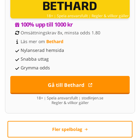
18+
Spela ansvarsfullt
Regler & villkor gäller
|
|
100% upp till 1000 kr
Omsättningskrav 8x, minsta odds 1.80
Läs mer om 
Bethard
Nylanserad hemsida
Snabba uttag
Grymma odds
Gå till Bethard
18+
Spela ansvarsfullt
stodlinjen.se
|
|
Regler & villkor gäller
Fler spelbolag