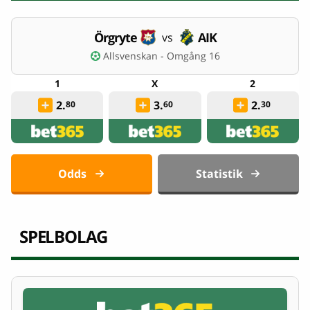
Örgryte
AIK
vs
Allsvenskan - Omgång 16
2.
3.
2.
80
60
30
Odds
Statistik
SPELBOLAG