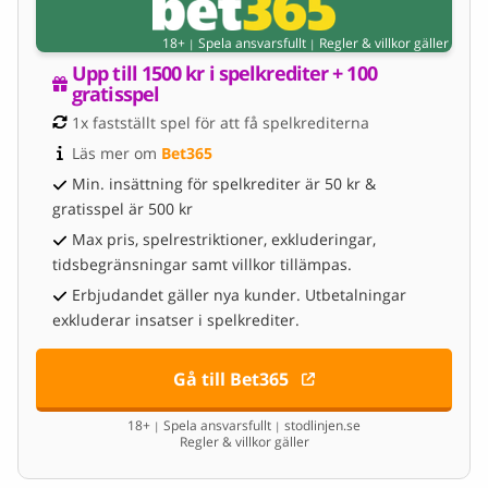
18+
Spela ansvarsfullt
Regler & villkor gäller
|
|
Upp till 1500 kr i spelkrediter + 100 
gratisspel
1x fastställt spel för att få spelkrediterna
Läs mer om 
Bet365
Min. insättning för spelkrediter är 50 kr &
gratisspel är 500 kr
Max pris, spelrestriktioner, exkluderingar,
tidsbegränsningar samt villkor tillämpas.
Erbjudandet gäller nya kunder. Utbetalningar
exkluderar insatser i spelkrediter.
Gå till Bet365
18+
Spela ansvarsfullt
stodlinjen.se
|
|
Regler & villkor gäller