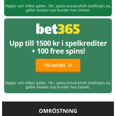
Regler och villkor gäller, 18+, spela ansvarsfullt stodlinjen.se,
gäller endast nya kunder hos Unibet.
Upp till 1500 kr i spelkrediter
+ 100 free spins!
Till bet365
Regler och villkor gäller, 18+, spela ansvarsfullt stodlinjen.se,
gäller endast nya kunder hos Expekt.
OMRÖSTNING