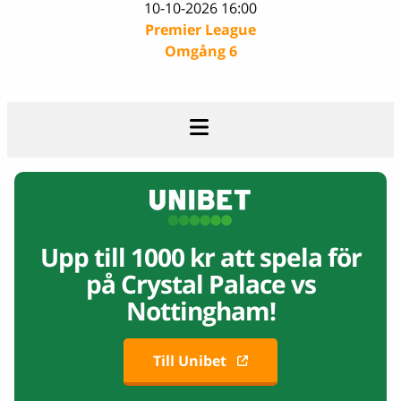
10-10-2026 16:00
Premier League
Omgång 6
Upp till 1000 kr att spela för
på
Crystal Palace vs
Nottingham!
Till Unibet