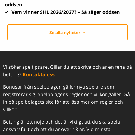
oddsen
Vem vinner SHL 2026/2027? – Så säger oddsen
Se alla nyheter
Vi söker speltipsare. Gillar du att skriva och är en fena på
betting?
Kontakta oss
Bonusar från spelbolagen gäller nya spelare som
registrerar sig. Spelbolagens regler och villkor gäller. Gå
in på spelbolagets site för att läsa mer om regler och
villkor.
Betting är ett nöje och det är viktigt att du ska spela
ansvarsfullt och att du är över 18 år. Vid minsta