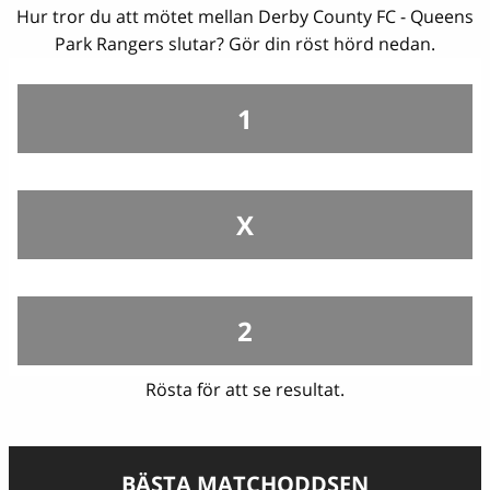
Hur tror du att mötet mellan Derby County FC - Queens
Park Rangers slutar? Gör din röst hörd nedan.
1
X
2
Rösta för att se resultat.
BÄSTA MATCHODDSEN