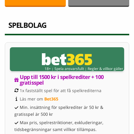
SPELBOLAG
18+
Spela ansvarsfullt
Regler & villkor gäller
|
|
Upp till 1500 kr i spelkrediter + 100 
gratisspel
1x fastställt spel för att få spelkrediterna
Läs mer om 
Bet365
Min. insättning för spelkrediter är 50 kr &
gratisspel är 500 kr
Max pris, spelrestriktioner, exkluderingar,
tidsbegränsningar samt villkor tillämpas.