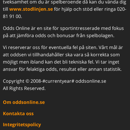
tveksamhet om du är spelberoende då kan du vända dig
till
www.stodlinjen.se
för hjälp och stöd eller ringa 020-
81 91 00.
Odds Online är en site för sportintresserade med fokus
på att jämföra odds och bonusar från spelbolagen.
Vi reserverar oss för eventuella fel på siten. Vårt mål är
att oddsen vi tillhandahåller ska vara så korrekta som
möjligt men ibland kan det bli tekniska fel. Vi tar inget
ansvar för felaktiga odds, resultat eller annan statistik.
Copyright © 2008-#currentyear# oddsonline.se
All Rights Reserved.
Om oddsonline.se
Kontakta oss
Integritetspolicy