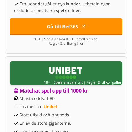
Erbjudandet gäller nya kunder. Utbetalningar
exkluderar insatser i spelkrediter.
Gå till Bet365
18+
Spela ansvarsfullt
stodlinjen.se
|
|
Regler & villkor gäller
18+
Spela ansvarsfullt
Regler & villkor gäller
|
|
Matchat spel upp till 1000 kr
Minsta odds: 1.80
Läs mer om 
Unibet
Stort utbud och bra odds.
En av de stora giganterna.
Live streaming i högklass.