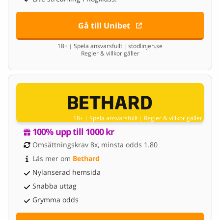
Gå till Unibet
18+
Spela ansvarsfullt
stodlinjen.se
|
|
Regler & villkor gäller
18+
Spela ansvarsfullt
Regler & villkor gäller
|
|
100% upp till 1000 kr
Omsättningskrav 8x, minsta odds 1.80
Läs mer om 
Bethard
Nylanserad hemsida
Snabba uttag
Grymma odds