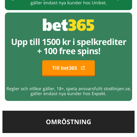
gäller endast nya kunder hos Unibet.
Upp till 1500 kr i spelkrediter
+ 100 free spins!
Till bet365
Regler och villkor gäller, 18+, spela ansvarsfullt stodlinjen.se,
gäller endast nya kunder hos Expekt.
OMRÖSTNING