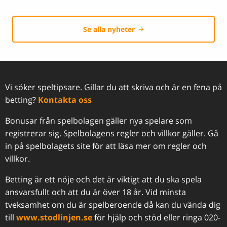
Se alla nyheter
Vi söker speltipsare. Gillar du att skriva och är en fena på
betting?
Kontakta oss
Bonusar från spelbolagen gäller nya spelare som
registrerar sig. Spelbolagens regler och villkor gäller. Gå
in på spelbolagets site för att läsa mer om regler och
villkor.
Betting är ett nöje och det är viktigt att du ska spela
ansvarsfullt och att du är över 18 år. Vid minsta
tveksamhet om du är spelberoende då kan du vända dig
till
www.stodlinjen.se
för hjälp och stöd eller ringa 020-