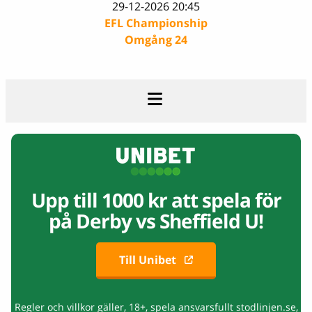
29-12-2026 20:45
EFL Championship
Omgång 24
Upp till 1000 kr att spela för
på
Derby vs Sheffield U!
Till Unibet
Regler och villkor gäller, 18+, spela ansvarsfullt stodlinjen.se,