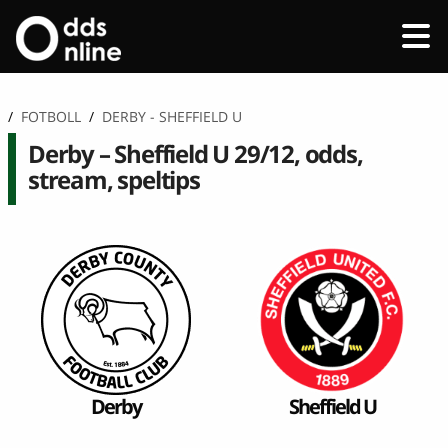
/
FOTBOLL
/
DERBY - SHEFFIELD U
Derby – Sheffield U 29/12, odds,
stream, speltips
Derby
Sheffield U