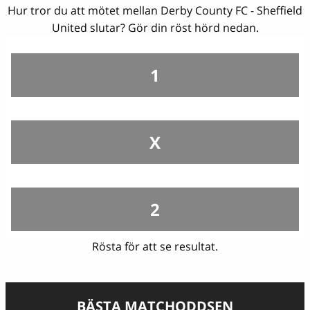
Hur tror du att mötet mellan Derby County FC - Sheffield
United slutar? Gör din röst hörd nedan.
1
X
2
Rösta för att se resultat.
BÄSTA MATCHODDSEN