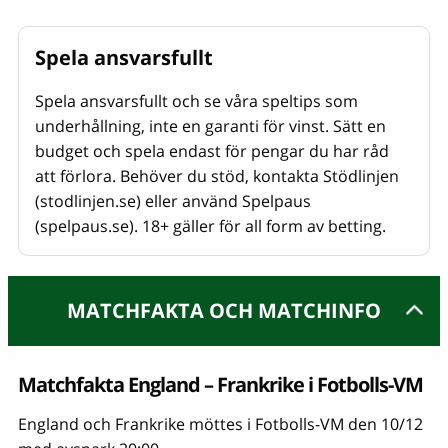
Spela ansvarsfullt
Spela ansvarsfullt och se våra speltips som
underhållning, inte en garanti för vinst. Sätt en
budget och spela endast för pengar du har råd
att förlora. Behöver du stöd, kontakta Stödlinjen
(stodlinjen.se) eller använd Spelpaus
(spelpaus.se). 18+ gäller för all form av betting.
MATCHFAKTA OCH MATCHINFO
Matchfakta England – Frankrike i Fotbolls-VM
England och Frankrike möttes i Fotbolls-VM den 10/12