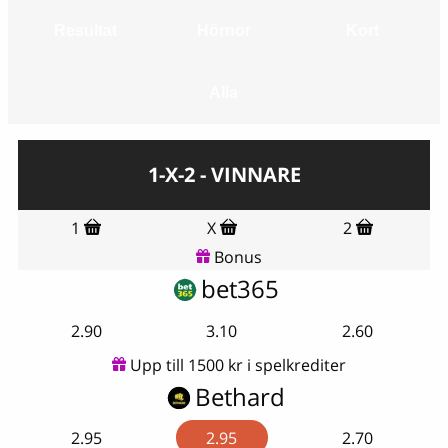
Resultat
Hörnor
Kort
Alla
1-X-2 - VINNARE
1
X
2
Bonus
bet365
2.90
3.10
2.60
Upp till 1500 kr i spelkrediter
Bethard
2.95
2.95
2.70