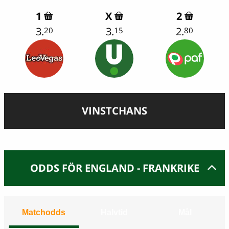
1
X
2
3.
3.
2.
20
15
80
VINSTCHANS
ODDS FÖR ENGLAND - FRANKRIKE
Matchodds
Halvtid
Mål