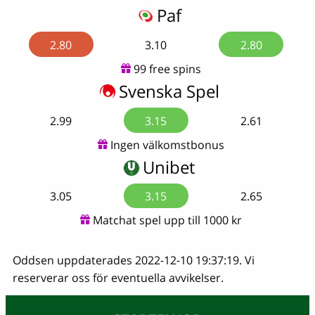
Paf
2.80
3.10
2.80
99 free spins
Svenska Spel
2.99
3.15
2.61
Ingen välkomstbonus
Unibet
3.05
3.15
2.65
Matchat spel upp till 1000 kr
Oddsen uppdaterades 2022-12-10 19:37:19. Vi
reserverar oss för eventuella avvikelser.