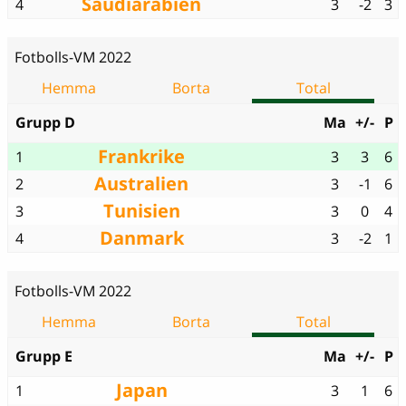
Saudiarabien
4
3
-2
3
Fotbolls-VM 2022
Hemma
Borta
Total
Grupp D
Ma
+/-
P
Frankrike
1
3
3
6
Australien
2
3
-1
6
Tunisien
3
3
0
4
Danmark
4
3
-2
1
Fotbolls-VM 2022
Hemma
Borta
Total
Grupp E
Ma
+/-
P
Japan
1
3
1
6