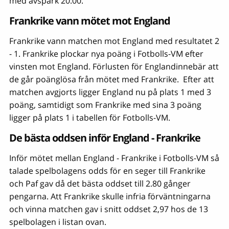
med avspark 20:00.
Frankrike vann mötet mot England
Frankrike vann matchen mot England med resultatet 2
- 1. Frankrike plockar nya poäng i Fotbolls-VM efter
vinsten mot England. Förlusten för Englandinnebär att
de går poänglösa från mötet med Frankrike. Efter att
matchen avgjorts ligger England nu på plats 1 med 3
poäng, samtidigt som Frankrike med sina 3 poäng
ligger på plats 1 i tabellen för Fotbolls-VM.
De bästa oddsen inför England - Frankrike
Inför mötet mellan England - Frankrike i Fotbolls-VM så
talade spelbolagens odds för en seger till Frankrike
och Paf gav då det bästa oddset till 2.80 gånger
pengarna. Att Frankrike skulle infria förväntningarna
och vinna matchen gav i snitt oddset 2,97 hos de 13
spelbolagen i listan ovan.