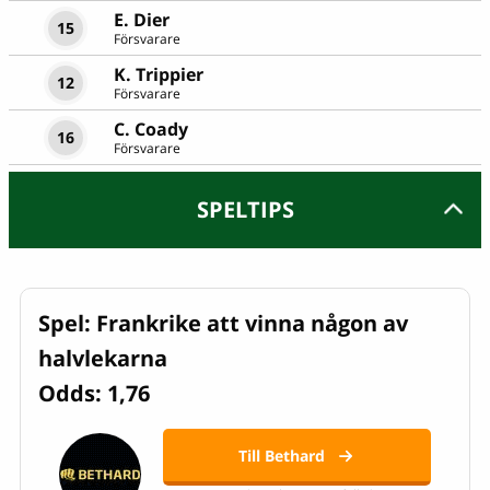
E. Dier
15
Försvarare
K. Trippier
12
Försvarare
C. Coady
16
Försvarare
SPELTIPS
Spel: Frankrike att vinna någon av
halvlekarna
Odds: 1,76
Till Bethard