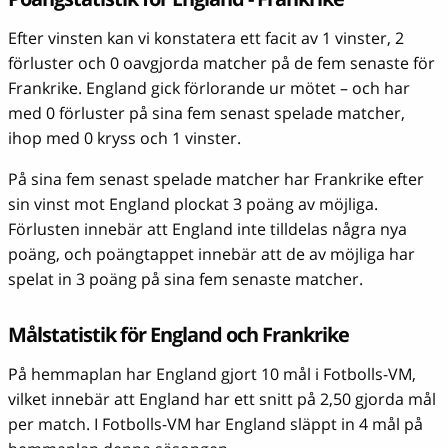
Efter vinsten kan vi konstatera ett facit av 1 vinster, 2
förluster och 0 oavgjorda matcher på de fem senaste för
Frankrike. England gick förlorande ur mötet – och har
med 0 förluster på sina fem senast spelade matcher,
ihop med 0 kryss och 1 vinster.
På sina fem senast spelade matcher har Frankrike efter
sin vinst mot England plockat 3 poäng av möjliga.
Förlusten innebär att England inte tilldelas några nya
poäng, och poängtappet innebär att de av möjliga har
spelat in 3 poäng på sina fem senaste matcher.
Målstatistik för England och Frankrike
På hemmaplan har England gjort 10 mål i Fotbolls-VM,
vilket innebär att England har ett snitt på 2,50 gjorda mål
per match. I Fotbolls-VM har England släppt in 4 mål på