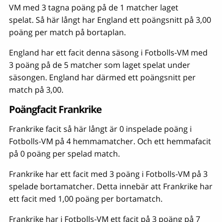
VM med 3 tagna poäng på de 1 matcher laget
spelat. Så här långt har England ett poängsnitt på 3,00
poäng per match på bortaplan.
England har ett facit denna säsong i Fotbolls-VM med
3 poäng på de 5 matcher som laget spelat under
säsongen. England har därmed ett poängsnitt per
match på 3,00.
Poängfacit Frankrike
Frankrike facit så här långt är 0 inspelade poäng i
Fotbolls-VM på 4 hemmamatcher. Och ett hemmafacit
på 0 poäng per spelad match.
Frankrike har ett facit med 3 poäng i Fotbolls-VM på 3
spelade bortamatcher. Detta innebär att Frankrike har
ett facit med 1,00 poäng per bortamatch.
Frankrike har i Fotbolls-VM ett facit på 3 poäng på 7