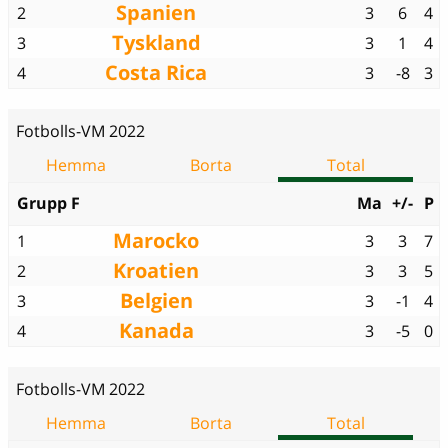
Spanien
2
3
6
4
Tyskland
3
3
1
4
Costa Rica
4
3
-8
3
Fotbolls-VM 2022
Hemma
Borta
Total
Grupp F
Ma
+/-
P
Marocko
1
3
3
7
Kroatien
2
3
3
5
Belgien
3
3
-1
4
Kanada
4
3
-5
0
Fotbolls-VM 2022
Hemma
Borta
Total