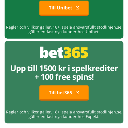
Till Unibet
Regler och villkor gäller, 18+, spela ansvarsfullt stodlinjen.se,
gäller endast nya kunder hos Unibet.
Upp till 1500 kr i spelkrediter
+ 100 free spins!
Till bet365
Regler och villkor gäller, 18+, spela ansvarsfullt stodlinjen.se,
gäller endast nya kunder hos Expekt.