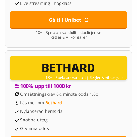
Live streaming i högklass.
Gå till Unibet
18+
Spela ansvarsfullt
stodlinjen.se
|
|
Regler & villkor gäller
18+
Spela ansvarsfullt
Regler & villkor gäller
|
|
100% upp till 1000 kr
Omsättningskrav 8x, minsta odds 1.80
Läs mer om 
Bethard
Nylanserad hemsida
Snabba uttag
Grymma odds