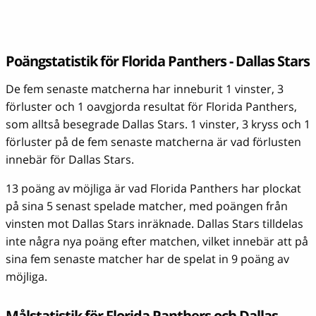
Poängstatistik för Florida Panthers - Dallas Stars
De fem senaste matcherna har inneburit 1 vinster, 3
förluster och 1 oavgjorda resultat för Florida Panthers,
som alltså besegrade Dallas Stars. 1 vinster, 3 kryss och 1
förluster på de fem senaste matcherna är vad förlusten
innebär för Dallas Stars.
13 poäng av möjliga är vad Florida Panthers har plockat
på sina 5 senast spelade matcher, med poängen från
vinsten mot Dallas Stars inräknade. Dallas Stars tilldelas
inte några nya poäng efter matchen, vilket innebär att på
sina fem senaste matcher har de spelat in 9 poäng av
möjliga.
Målstatistik för Florida Panthers och Dallas