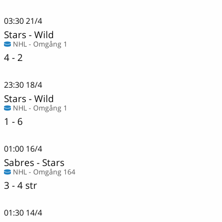
03:30
21/4
Stars
-
Wild
NHL - Omgång 1
4 - 2
23:30
18/4
Stars
-
Wild
NHL - Omgång 1
1 - 6
01:00
16/4
Sabres
-
Stars
NHL - Omgång 164
3 - 4 str
01:30
14/4