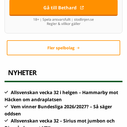
Gå till Bethard
18+
Spela ansvarsfullt
stodlinjen.se
|
|
Regler & villkor gäller
Fler spelbolag
NYHETER
Allsvenskan vecka 32 i helgen – Hammarby mot
Häcken om andraplatsen
Vem vinner Bundesliga 2026/2027? – Så säger
oddsen
Allsvenskan vecka 32 – Sirius mot jumbon och