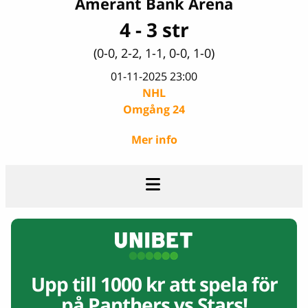
Amerant Bank Arena
4 - 3 str
(0-0, 2-2, 1-1, 0-0, 1-0)
01-11-2025 23:00
NHL
Omgång 24
Mer info
Upp till 1000 kr att spela för
på
Panthers vs Stars!