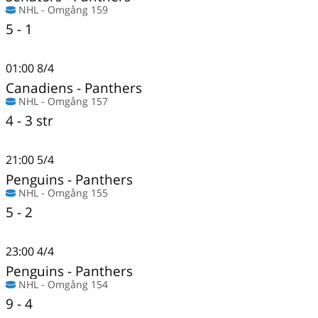
NHL - Omgång 159
5 - 1
01:00
8/4
Canadiens
-
Panthers
NHL - Omgång 157
4 - 3 str
21:00
5/4
Penguins
-
Panthers
NHL - Omgång 155
5 - 2
23:00
4/4
Penguins
-
Panthers
NHL - Omgång 154
9 - 4