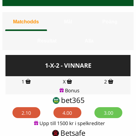
Matchodds
Mål
Poäng
Resultat
Alla
1-X-2 - VINNARE
1
X
2
Bonus
bet365
2.10
4.00
3.00
Upp till 1500 kr i spelkrediter
Betsafe