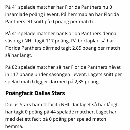
På 41 spelade matcher har Florida Panthers nu 0
insamlade poäng i event. På hemmaplan har Florida
Panthers ett snitt på 0 poäng per match.
På 41 spelade matcher har Florida Panthers denna
säsong i NHL tagit 117 poäng. På bortaplan så har
Florida Panthers därmed tagit 2,85 poäng per match
så här långt.
På 82 spelade matcher så har Florida Panthers håvat
in 117 poäng under säsongen i event. Lagets snitt per
spelad match ligger därmed på 2,85 poäng.
Poängfacit Dallas Stars
Dallas Stars har ett facit i NHL där laget så här långt
har tagit 0 poäng på 44 spelade matcher. Laget har
med det ett facit på 0 poäng per spelad match
hemma.