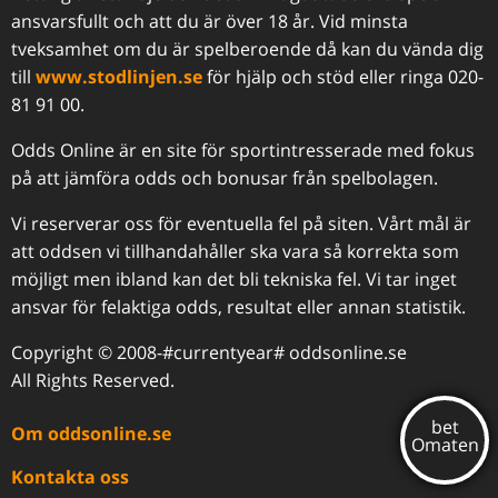
ansvarsfullt och att du är över 18 år. Vid minsta
tveksamhet om du är spelberoende då kan du vända dig
till
www.stodlinjen.se
för hjälp och stöd eller ringa 020-
81 91 00.
Odds Online är en site för sportintresserade med fokus
på att jämföra odds och bonusar från spelbolagen.
Vi reserverar oss för eventuella fel på siten. Vårt mål är
att oddsen vi tillhandahåller ska vara så korrekta som
möjligt men ibland kan det bli tekniska fel. Vi tar inget
ansvar för felaktiga odds, resultat eller annan statistik.
Copyright © 2008-#currentyear# oddsonline.se
All Rights Reserved.
Om oddsonline.se
Kontakta oss