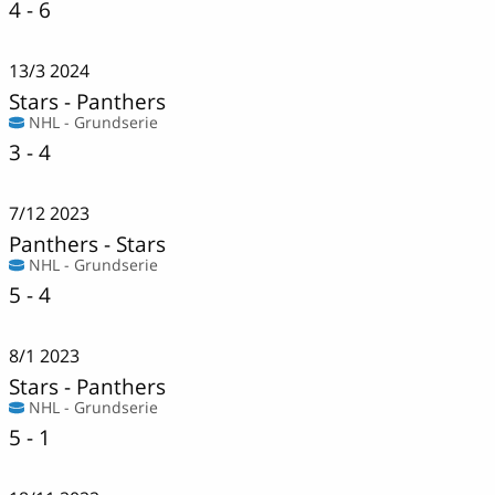
4 - 6
13/3
2024
Stars
-
Panthers
NHL - Grundserie
3 - 4
7/12
2023
Panthers
-
Stars
NHL - Grundserie
5 - 4
8/1
2023
Stars
-
Panthers
NHL - Grundserie
5 - 1