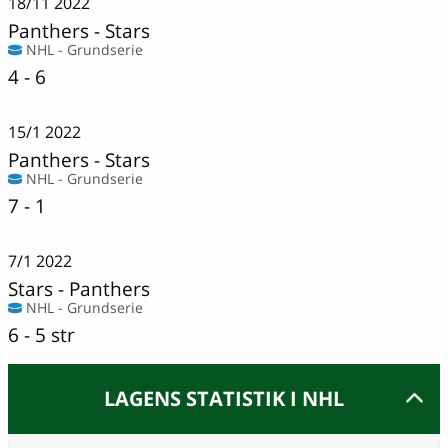
18/11
2022
Panthers
-
Stars
NHL - Grundserie
4 - 6
15/1
2022
Panthers
-
Stars
NHL - Grundserie
7 - 1
7/1
2022
Stars
-
Panthers
NHL - Grundserie
6 - 5 str
LAGENS STATISTIK I NHL