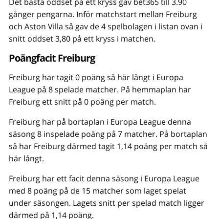
Det bästa oddset på ett kryss gav bet365 till 3.90
gånger pengarna. Inför matchstart mellan Freiburg
och Aston Villa så gav de 4 spelbolagen i listan ovan i
snitt oddset 3,80 på ett kryss i matchen.
Poängfacit Freiburg
Freiburg har tagit 0 poäng så här långt i Europa
League på 8 spelade matcher. På hemmaplan har
Freiburg ett snitt på 0 poäng per match.
Freiburg har på bortaplan i Europa League denna
säsong 8 inspelade poäng på 7 matcher. På bortaplan
så har Freiburg därmed tagit 1,14 poäng per match så
här långt.
Freiburg har ett facit denna säsong i Europa League
med 8 poäng på de 15 matcher som laget spelat
under säsongen. Lagets snitt per spelad match ligger
därmed på 1,14 poäng.