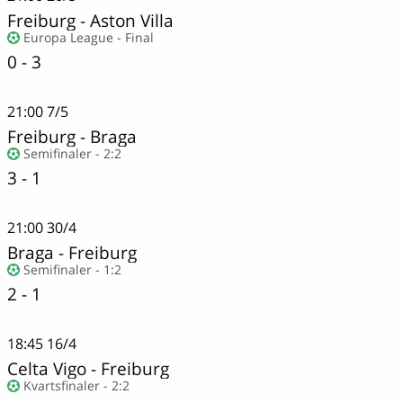
Freiburg
-
Aston Villa
Europa League - Final
0 - 3
21:00
7/5
Freiburg
-
Braga
Semifinaler - 2:2
3 - 1
21:00
30/4
Braga
-
Freiburg
Semifinaler - 1:2
2 - 1
18:45
16/4
Celta Vigo
-
Freiburg
Kvartsfinaler - 2:2