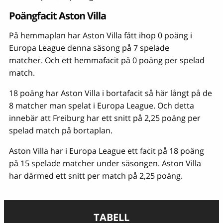
Poängfacit Aston Villa
På hemmaplan har Aston Villa fått ihop 0 poäng i
Europa League denna säsong på 7 spelade
matcher. Och ett hemmafacit på 0 poäng per spelad
match.
18 poäng har Aston Villa i bortafacit så här långt på de
8 matcher man spelat i Europa League. Och detta
innebär att Freiburg har ett snitt på 2,25 poäng per
spelad match på bortaplan.
Aston Villa har i Europa League ett facit på 18 poäng
på 15 spelade matcher under säsongen. Aston Villa
har därmed ett snitt per match på 2,25 poäng.
TABELL