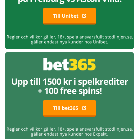
Till Unibet
Regler och villkor gäller, 18+, spela ansvarsfullt stodlinjen.se,
gäller endast nya kunder hos Unibet.
Upp till 1500 kr i spelkrediter
+ 100 free spins!
Till bet365
Regler och villkor gäller, 18+, spela ansvarsfullt stodlinjen.se,
gäller endast nya kunder hos Expekt.