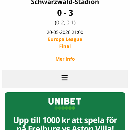
Schwarzwald-Stadion
0 - 3
(0-2, 0-1)
20-05-2026 21:00
Europa League
Final
Mer info
Upp till 1000 kr att spela för
på
Freiburg vs Aston Villa!