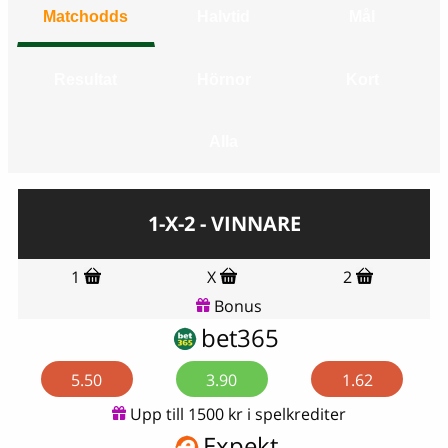
Matchodds
Halvtid
Mål
Resultat
Hörnor
Kort
Alla
1-X-2 - VINNARE
1
X
2
Bonus
bet365
5.50
3.90
1.62
Upp till 1500 kr i spelkrediter
Expekt