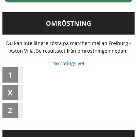
OMRÖSTNING
Du kan inte längre rösta på matchen mellan Freiburg -
Aston Villa. Se resultatet från omröstningen nedan.
No ratings yet
1
X
2