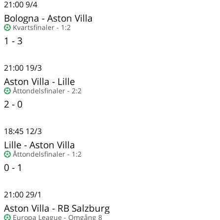
21:00
9/4
Bologna
-
Aston Villa
Kvartsfinaler - 1:2
1 - 3
21:00
19/3
Aston Villa
-
Lille
Åttondelsfinaler - 2:2
2 - 0
18:45
12/3
Lille
-
Aston Villa
Åttondelsfinaler - 1:2
0 - 1
21:00
29/1
Aston Villa
-
RB Salzburg
Europa League - Omgång 8