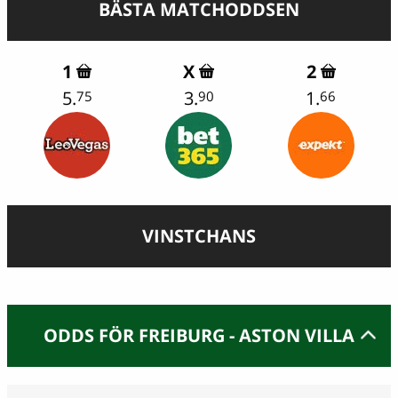
BÄSTA MATCHODDSEN
1
X
2
5.
3.
1.
75
90
66
VINSTCHANS
ODDS FÖR FREIBURG - ASTON VILLA