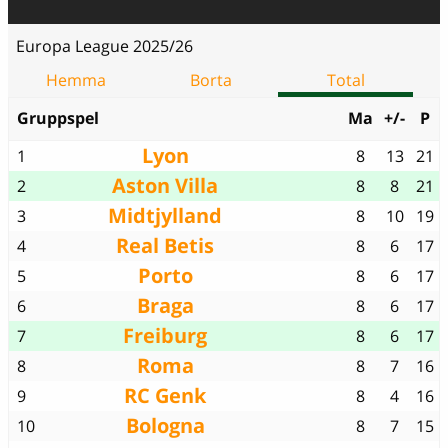
Europa League 2025/26
Hemma
Borta
Total
Gruppspel
Ma
+/-
P
Lyon
1
8
13
21
Aston Villa
2
8
8
21
Midtjylland
3
8
10
19
Real Betis
4
8
6
17
Porto
5
8
6
17
Braga
6
8
6
17
Freiburg
7
8
6
17
Roma
8
8
7
16
RC Genk
9
8
4
16
Bologna
10
8
7
15