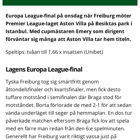
Europa League-final på onsdag när Freiburg möter
Premier League-laget Aston Villa på Besiktas park i
Istanbul. Med cupmästaren Emery som dirigent
förväntar sig många att Aston Villa tar hem titeln.
Speltips: tvåan till 1.66 x insatsen (Unibet)
Lagens Europa League-final
Tyska Freiburg tog sig smärtfritt genom
åttondelsfinaler och kvartsfinaler, men fick desto
tuffare motstånd i semifinalen där Braga stod för
motståndet. Borta förlorade de med 2-1 för att sedan
vända underläget till seger på hemmaplan. En dos tur
påverkade matchen eftersom Braga fick lov att spela
med en färre man redan från den 6:e spelminuten.
Generellt har Freiburg varit riktigt vassa just på