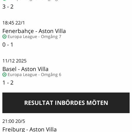
3 - 2
18:45
22/1
Fenerbahçe
-
Aston Villa
Europa League - Omgång 7
0 - 1
11/12
2025
Basel
-
Aston Villa
Europa League - Omgång 6
1 - 2
RESULTAT INBÖRDES MÖTEN
21:00
20/5
Freiburg
-
Aston Villa