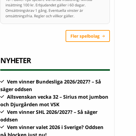
insättning 100 kr. Erbjudandet gäller i 60 dagar.
Omsättningskrav 1 gång. Eventuella vinster är
omsättningsfria. Regler och villkor gäller.
Fler spelbolag
NYHETER
Vem vinner Bundesliga 2026/2027? – Så
säger oddsen
Allsvenskan vecka 32 – Sirius mot jumbon
och Djurgården mot VSK
Vem vinner SHL 2026/2027? – Så säger
oddsen
Vem vinner valet 2026 i Sverige? Oddsen
på blocken just nu!