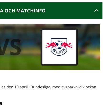
A OCH MATCHINFO
las den 10 april i Bundesliga, med avspark vid klockan
s