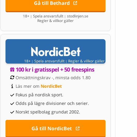
Gå till Bethard
18+
Spela ansvarsfullt
stodlinjen.se
|
|
Regler & villkor gäller
18+
Spela ansvarsfullt
Regler & villkor gäller
|
|
100 kr i gratisspel + 50 freespins
Omsättningskrav -, minsta odds 1.80
Läs mer om 
NordicBet
Fokus på nordisk sport.
Odds på lägre divisioner och serier.
Norskt spelbolag grundat 2002.
Gå till NordicBet