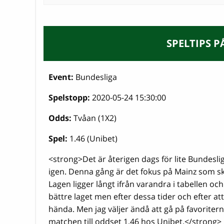
SPELTIPS P
Event:
Bundesliga
Spelstopp:
2020-05-24 15:30:00
Odds:
Tvåan (1X2)
Spel:
1.46 (Unibet)
<strong>Det är återigen dags för lite Bundesli
igen. Denna gång är det fokus på Mainz som sk
Lagen ligger långt ifrån varandra i tabellen och
bättre laget men efter dessa tider och efter att
hända. Men jag väljer ändå att gå på favoriterna 
matchen till oddset 1,46 hos Unibet.</strong>