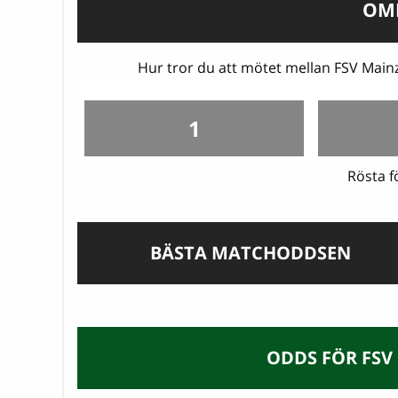
OM
Hur tror du att mötet mellan FSV Mainz
1
Rösta fö
BÄSTA MATCHODDSEN
ODDS FÖR FSV 