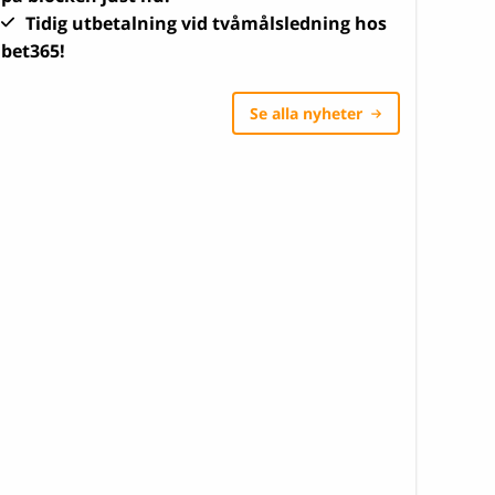
Tidig utbetalning vid tvåmålsledning hos
bet365!
Se alla nyheter