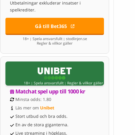
Utbetalningar exkluderar insatser i
spelkrediter.
Gå till Bet365
18+
Spela ansvarsfullt
stodlinjen.se
|
|
Regler & villkor gäller
18+
Spela ansvarsfullt
Regler & villkor gäller
|
|
Matchat spel upp till 1000 kr
Minsta odds: 1.80
Läs mer om 
Unibet
Stort utbud och bra odds.
En av de stora giganterna.
Live streaming i högklass.