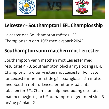
Leicester – Southampton i EFL Championship
Leicester och Southampton möttes i EFL
Championship den 10/2 med avspark 20:45.
Southampton vann matchen mot Leicester
Southampton vann matchen mot Leicester med
resultatet 4 - 3. Southampton plockar nya poäng i EFL
Championship efter vinsten mot Leicester. Förlusten
för Leicesterinnebär att de går poänglösa från mötet
med Southampton. Leicester hittar vi på plats i
tabellen för EFL Championship med poäng efter att
matchen avgjorts, och Southampton ligger med sina 3
poäng på plats 2.