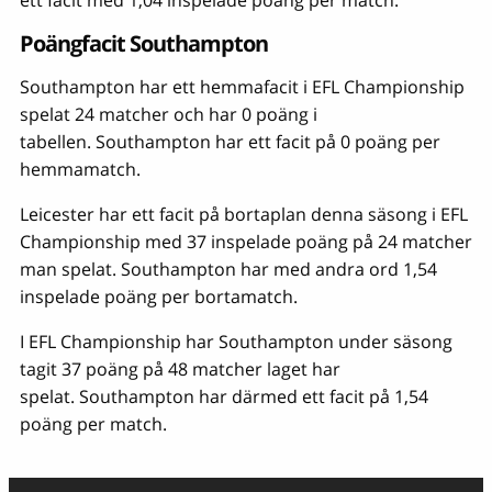
ett facit med 1,04 inspelade poäng per match.
Poängfacit Southampton
Southampton har ett hemmafacit i EFL Championship
spelat 24 matcher och har 0 poäng i
tabellen. Southampton har ett facit på 0 poäng per
hemmamatch.
Leicester har ett facit på bortaplan denna säsong i EFL
Championship med 37 inspelade poäng på 24 matcher
man spelat. Southampton har med andra ord 1,54
inspelade poäng per bortamatch.
I EFL Championship har Southampton under säsong
tagit 37 poäng på 48 matcher laget har
spelat. Southampton har därmed ett facit på 1,54
poäng per match.