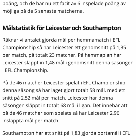
poäng, och de har nu ett facit av 6 inspelade poäng av
möjliga på de 5 senaste matcherna.
Målstatistik för Leicester och Southampton
Räknar vi antalet gjorda mål per hemmamatch i EFL
Championship så har Leicester ett genomsnitt på 1,35
per match, på totalt 23 matcher. På hemmaplan har
Leicester släppt in 1,48 mål i genomsnitt denna säsongen
i EFL Championship.
På de 46 matcher Leicester spelat i EFL Championship
denna säsong så har laget gjort totalt 58 mål, med ett
snitt på 2,52 mål per match. Leicester har denna
säsongen släppt in totalt 68 mål i ligan. Det innebär att
på de 46 matcher som spelats så har Leicester 2,96
insläppta mål per match.
Southampton har ett snitt på 1,83 gjorda bortamål i EFL