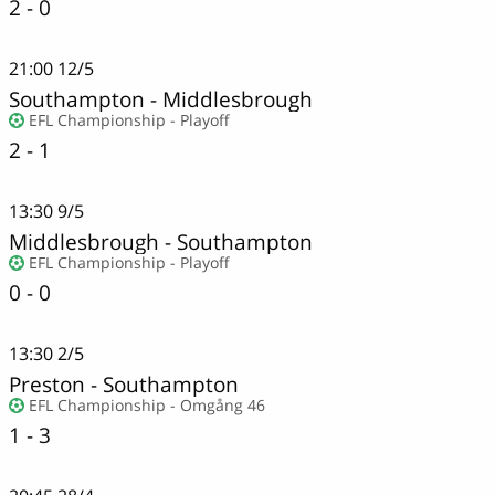
2 - 0
21:00
12/5
Southampton
-
Middlesbrough
EFL Championship - Playoff
2 - 1
13:30
9/5
Middlesbrough
-
Southampton
EFL Championship - Playoff
0 - 0
13:30
2/5
Preston
-
Southampton
EFL Championship - Omgång 46
1 - 3