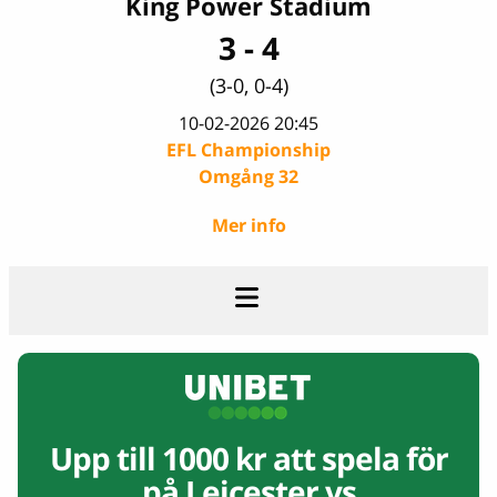
King Power Stadium
3 - 4
(3-0, 0-4)
10-02-2026 20:45
EFL Championship
Omgång 32
Mer info
Upp till 1000 kr att spela för
på
Leicester vs