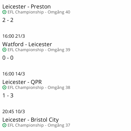
Leicester
-
Preston
EFL Championship - Omgång 40
2 - 2
16:00
21/3
Watford
-
Leicester
EFL Championship - Omgång 39
0 - 0
16:00
14/3
Leicester
-
QPR
EFL Championship - Omgång 38
1 - 3
20:45
10/3
Leicester
-
Bristol City
EFL Championship - Omgång 37