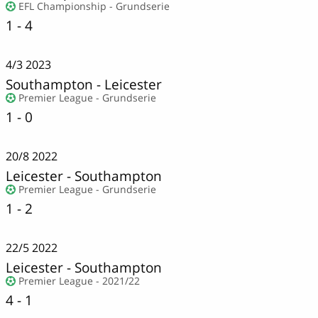
EFL Championship - Grundserie
1 - 4
4/3
2023
Southampton
-
Leicester
Premier League - Grundserie
1 - 0
20/8
2022
Leicester
-
Southampton
Premier League - Grundserie
1 - 2
22/5
2022
Leicester
-
Southampton
Premier League - 2021/22
4 - 1