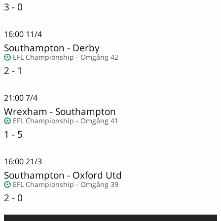
3 - 0
16:00
11/4
Southampton
-
Derby
EFL Championship - Omgång 42
2 - 1
21:00
7/4
Wrexham
-
Southampton
EFL Championship - Omgång 41
1 - 5
16:00
21/3
Southampton
-
Oxford Utd
EFL Championship - Omgång 39
2 - 0