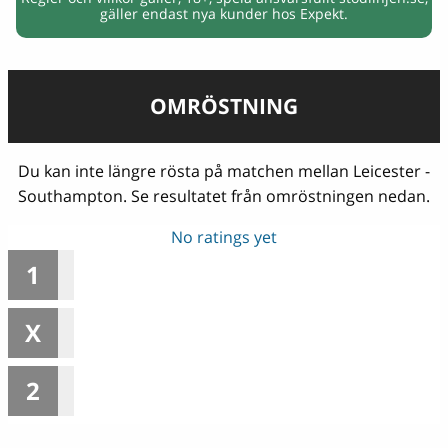
gäller endast nya kunder hos Expekt.
OMRÖSTNING
Du kan inte längre rösta på matchen mellan Leicester -
Southampton. Se resultatet från omröstningen nedan.
No ratings yet
1
X
2