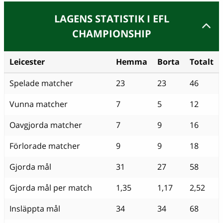
LAGENS STATISTIK I EFL
CHAMPIONSHIP
Leicester
Hemma
Borta
Totalt
Spelade matcher
23
23
46
Vunna matcher
7
5
12
Oavgjorda matcher
7
9
16
Förlorade matcher
9
9
18
Gjorda mål
31
27
58
Gjorda mål per match
1,35
1,17
2,52
Insläppta mål
34
34
68