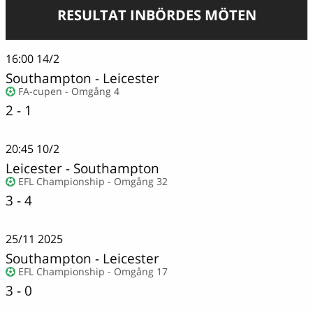
RESULTAT INBÖRDES MÖTEN
16:00
14/2
Southampton
-
Leicester
FA-cupen - Omgång 4
2 - 1
20:45
10/2
Leicester
-
Southampton
EFL Championship - Omgång 32
3 - 4
25/11
2025
Southampton
-
Leicester
EFL Championship - Omgång 17
3 - 0