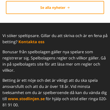
Se alla nyheter
Vi söker speltipsare. Gillar du att skriva och är en fena på
betting?
Kontakta oss
Bonusar från spelbolagen gäller nya spelare som
registrerar sig. Spelbolagens regler och villkor gäller. Gå
in på spelbolagets site för att läsa mer om regler och
villkor.
Betting är ett nöje och det är viktigt att du ska spela
ansvarsfullt och att du är över 18 år. Vid minsta
tveksamhet om du är spelberoende då kan du vända dig
till
www.stodlinjen.se
för hjälp och stöd eller ringa 020-
81 91 00.