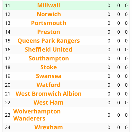
Millwall
11
0
0
0
Norwich
12
0
0
0
Portsmouth
13
0
0
0
Preston
14
0
0
0
Queens Park Rangers
15
0
0
0
Sheffield United
16
0
0
0
Southampton
17
0
0
0
Stoke
18
0
0
0
Swansea
19
0
0
0
Watford
20
0
0
0
West Bromwich Albion
21
0
0
0
West Ham
22
0
0
0
Wolverhampton
23
0
0
0
Wanderers
Wrexham
24
0
0
0