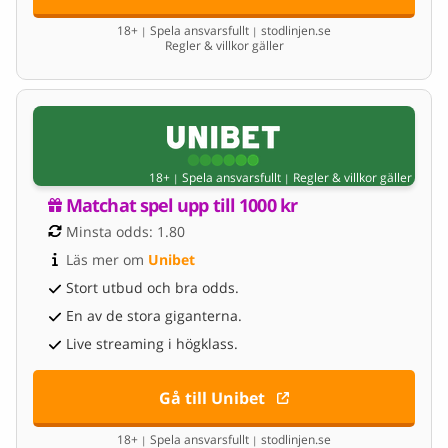
18+
Spela ansvarsfullt
stodlinjen.se
|
|
Regler & villkor gäller
18+
Spela ansvarsfullt
Regler & villkor gäller
|
|
Matchat spel upp till 1000 kr
Minsta odds: 1.80
Läs mer om 
Unibet
Stort utbud och bra odds.
En av de stora giganterna.
Live streaming i högklass.
Gå till Unibet
18+
Spela ansvarsfullt
stodlinjen.se
|
|