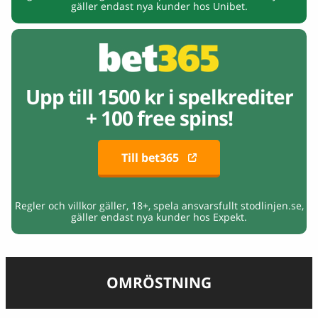
gäller endast nya kunder hos Unibet.
Upp till 1500 kr i spelkrediter
+ 100 free spins!
Till bet365
Regler och villkor gäller, 18+, spela ansvarsfullt stodlinjen.se,
gäller endast nya kunder hos Expekt.
OMRÖSTNING