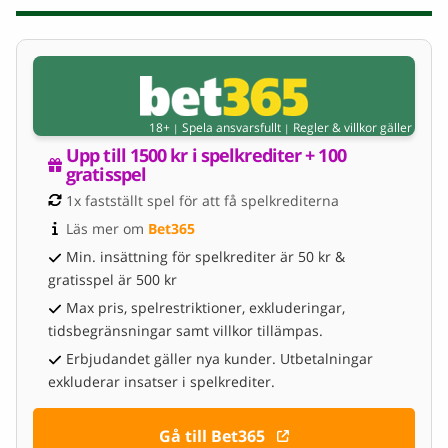
18+
Spela ansvarsfullt
Regler & villkor gäller
|
|
Upp till 1500 kr i spelkrediter + 100 
gratisspel
1x fastställt spel för att få spelkrediterna
Läs mer om 
Bet365
Min. insättning för spelkrediter är 50 kr &
gratisspel är 500 kr
Max pris, spelrestriktioner, exkluderingar,
tidsbegränsningar samt villkor tillämpas.
Erbjudandet gäller nya kunder. Utbetalningar
exkluderar insatser i spelkrediter.
Gå till Bet365