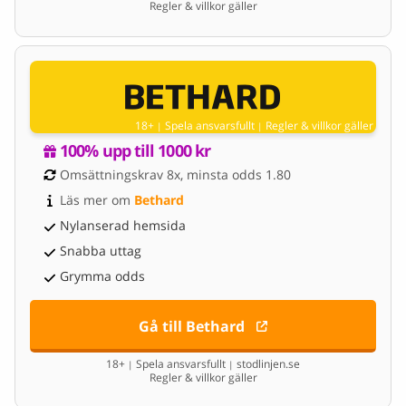
Regler & villkor gäller
18+
Spela ansvarsfullt
Regler & villkor gäller
|
|
100% upp till 1000 kr
Omsättningskrav 8x, minsta odds 1.80
Läs mer om 
Bethard
Nylanserad hemsida
Snabba uttag
Grymma odds
Gå till Bethard
18+
Spela ansvarsfullt
stodlinjen.se
|
|
Regler & villkor gäller