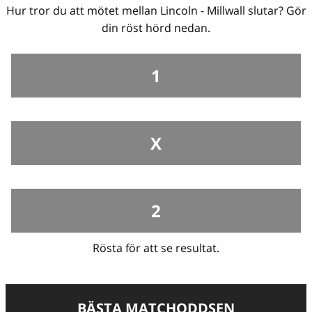
Hur tror du att mötet mellan Lincoln - Millwall slutar? Gör
din röst hörd nedan.
1
X
2
Rösta för att se resultat.
BÄSTA MATCHODDSEN