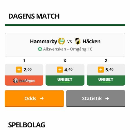
DAGENS MATCH
Hammarby
Häcken
vs
Allsvenskan - Omgång 16
2.
4.
5.
60
40
40
Odds
Statistik
SPELBOLAG