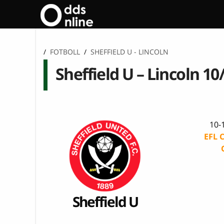
/
FOTBOLL
/
SHEFFIELD U - LINCOLN
Sheffield U – Lincoln 10
10-
EFL 
Sheffield U