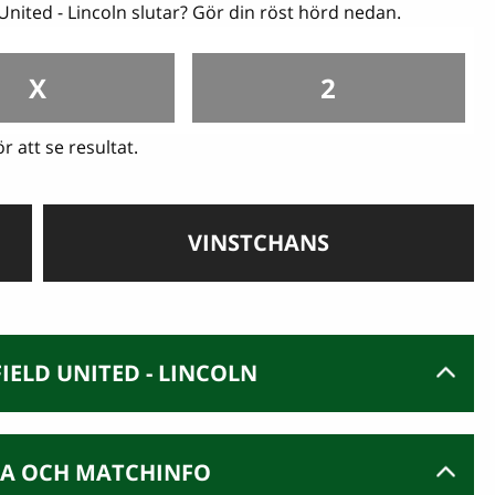
United - Lincoln slutar? Gör din röst hörd nedan.
X
2
r att se resultat.
VINSTCHANS
IELD UNITED - LINCOLN
A OCH MATCHINFO