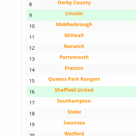
Derby County
8
Lincoln
9
Middlesbrough
10
Millwall
11
Norwich
12
Portsmouth
13
Preston
14
Queens Park Rangers
15
Sheffield United
16
Southampton
17
Stoke
18
Swansea
19
Watford
20