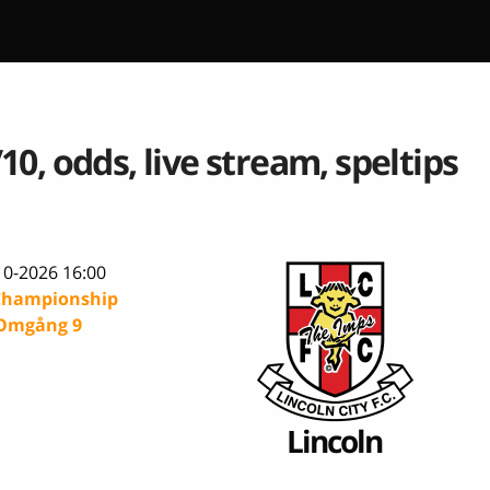
/10, odds, live stream, speltips
10-2026 16:00
Championship
Omgång 9
Lincoln