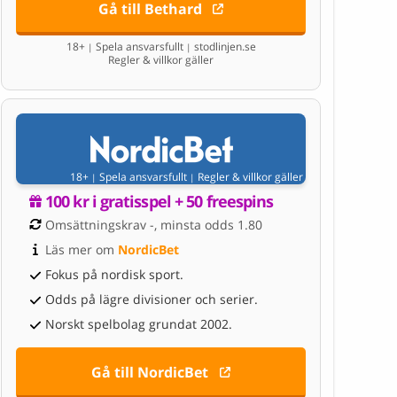
Gå till Bethard
18+
Spela ansvarsfullt
stodlinjen.se
|
|
Regler & villkor gäller
18+
Spela ansvarsfullt
Regler & villkor gäller
|
|
100 kr i gratisspel + 50 freespins
Omsättningskrav -, minsta odds 1.80
Läs mer om 
NordicBet
Fokus på nordisk sport.
Odds på lägre divisioner och serier.
Norskt spelbolag grundat 2002.
Gå till NordicBet