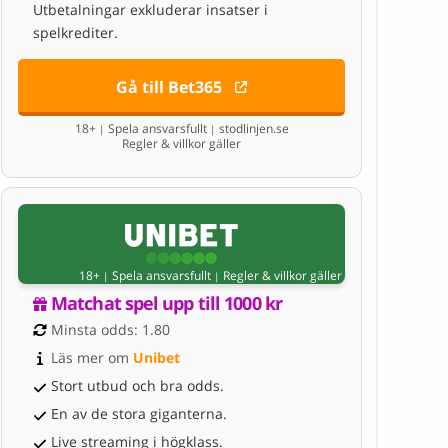
Utbetalningar exkluderar insatser i
spelkrediter.
Gå till Bet365
18+
Spela ansvarsfullt
stodlinjen.se
|
|
Regler & villkor gäller
18+
Spela ansvarsfullt
Regler & villkor gäller
|
|
Matchat spel upp till 1000 kr
Minsta odds: 1.80
Läs mer om 
Unibet
Stort utbud och bra odds.
En av de stora giganterna.
Live streaming i högklass.