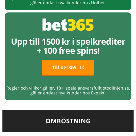
gäller endast nya kunder hos Unibet.
Upp till 1500 kr i spelkrediter
+ 100 free spins!
Till bet365
Regler och villkor gäller, 18+, spela ansvarsfullt stodlinjen.se,
gäller endast nya kunder hos Expekt.
OMRÖSTNING