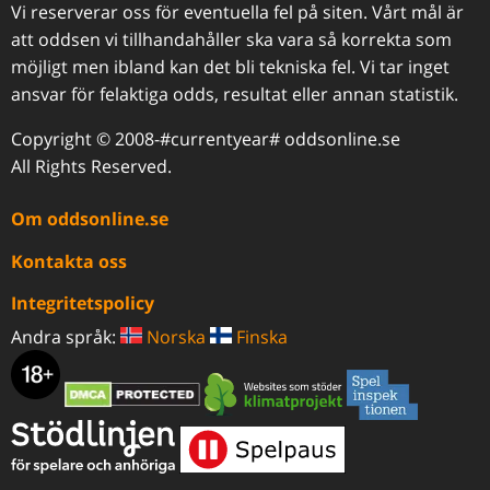
Vi reserverar oss för eventuella fel på siten. Vårt mål är
att oddsen vi tillhandahåller ska vara så korrekta som
möjligt men ibland kan det bli tekniska fel. Vi tar inget
ansvar för felaktiga odds, resultat eller annan statistik.
Copyright © 2008-#currentyear# oddsonline.se
All Rights Reserved.
Om oddsonline.se
Kontakta oss
Integritetspolicy
Andra språk:
Norska
Finska