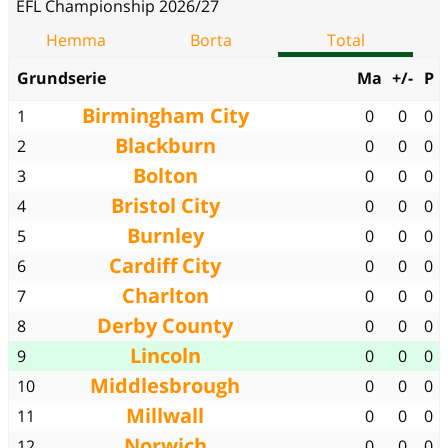
EFL Championship 2026/27
Hemma
Borta
Total
Grundserie
Ma
+/-
P
Birmingham City
1
0
0
0
Blackburn
2
0
0
0
Bolton
3
0
0
0
Bristol City
4
0
0
0
Burnley
5
0
0
0
Cardiff City
6
0
0
0
Charlton
7
0
0
0
Derby County
8
0
0
0
Lincoln
9
0
0
0
Middlesbrough
10
0
0
0
Millwall
11
0
0
0
Norwich
12
0
0
0